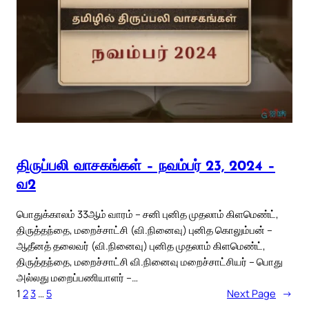
திருப்பலி வாசகங்கள் – நவம்பர் 23, 2024 –
வ2
பொதுக்காலம் 33ஆம் வாரம் – சனி புனித முதலாம் கிளமெண்ட்,
திருத்தந்தை, மறைச்சாட்சி (வி.நினைவு) புனித கொலும்பன் –
ஆதீனத் தலைவர் (வி.நினைவு) புனித முதலாம் கிளமெண்ட்,
திருத்தந்தை, மறைச்சாட்சி வி.நினைவு மறைச்சாட்சியர் – பொது
அல்லது மறைப்பணியாளர் –…
1
2
3
…
5
Next Page
→