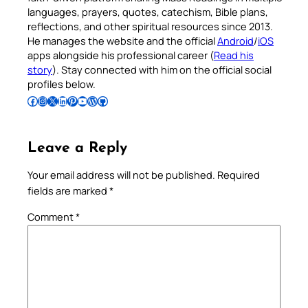
languages, prayers, quotes, catechism, Bible plans,
reflections, and other spiritual resources since 2013.
He manages the website and the official
Android
/
iOS
apps alongside his professional career (
Read his
story
). Stay connected with him on the official social
profiles below.
Follow Pradeep on Facebook
Follow Pradeep on Instagram
Follow Pradeep on X
Follow Pradeep on LinkedIn
Follow Pradeep on Pinterest
Subscribe to Pradeep’s Youtube Channel
Follow Pradeep on WordPress
Follow Pradeep on GitHub
Leave a Reply
Your email address will not be published.
Required
fields are marked
*
Comment
*