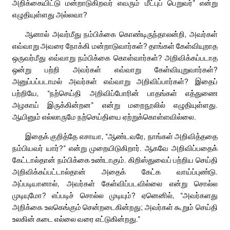
அறிக்கையிட்டு மன்றாடுகிறவர் எவரும் மீட்புப் பெறுவர்” என்று
எழுதியுள்ளது அல்லவா?
ஆனால் அவர்மீது நம்பிக்கை கொண்டிருந்தாலன்றி, அவர்கள்
எவ்வாறு அவரை நோக்கி மன்றாடுவார்கள்? தாங்கள் கேள்வியுறாத
ஒருவர்மீது எவ்வாறு நம்பிக்கை கொள்வார்கள்? அறிவிக்கப்படாத
ஒன்று பற்றி அவர்கள் எவ்வாறு கேள்வியுறுவார்கள்?
அனுப்பப்படாமல் அவர்கள் எவ்வாறு அறிவிப்பார்கள்? இதைப்
பற்றியே, “நற்செய்தி அறிவிப்போரின் பாதங்கள் எத்துணை
அழகாய் இருக்கின்றன” என்று மறைநூலில் எழுதியுள்ளது.
ஆயினும் எல்லாருமே நற்செய்தியை ஏற்றுக்கொள்ளவில்லை.
இதைக் குறித்தே எசாயா, “ஆண்டவரே, நாங்கள் அறிவித்ததை
நம்பியவர் யார்?” என்று முறையிடுகிறார். ஆகவே அறிவிப்பதைக்
கேட்டால்தான் நம்பிக்கை உண்டாகும். கிறிஸ்துவைப் பற்றிய செய்தி
அறிவிக்கப்பட்டால்தான் அதைக் கேட்க வாய்ப்புண்டு.
அப்படியானால், அவர்கள் கேள்விப்படவில்லை என்று சொல்ல
முடியுமோ? எப்படிச் சொல்ல முடியும்? ஏனெனில், “அவர்களது
அறிக்கை உலகெங்கும் சென்றடைகின்றது; அவர்கள் கூறும் செய்தி
உலகின் கடை எல்லை வரை எட்டுகின்றது.”