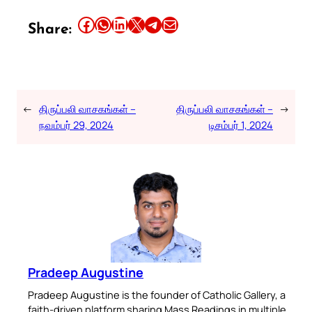
Share this article on Facebook
Share this article on WhatsApp
Share this article on LinkedIn
Share this article on X
Share this article on Telegram
Email this Article
Share:
←
திருப்பலி வாசகங்கள் –
திருப்பலி வாசகங்கள் –
→
நவம்பர் 29, 2024
டிசம்பர் 1, 2024
Pradeep Augustine
Pradeep Augustine is the founder of Catholic Gallery, a
faith-driven platform sharing Mass Readings in multiple