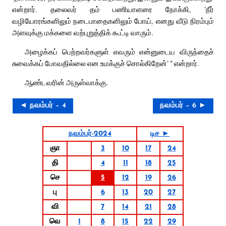
என்றார். தலைவர் தம் பணியாளரை நோக்கி, ‘நீர்
வழியோரங்களிலும் நடைபாதைகளிலும் போய், எனது வீடு நிரம்பும்
அளவுக்கு மக்களை வற்புறுத்திக் கூட்டி வாரும்.
அழைக்கப் பெற்றவர்களுள் எவரும் என்னுடைய விருந்தைச்
சுவைக்கப் போவதில்லை என உமக்குச் சொல்கிறேன்’ “ என்றார்.
ஆண்டவரின் அருள்வாக்கு.
◄ நவம்பர் – 4
நவம்பர் – 6 ►
நவம்பர்-2024
டிச ►
ஞா
3
10
17
24
தி
4
11
18
25
செ
5
12
19
26
பு
6
13
20
27
வி
7
14
21
28
வெ
1
8
15
22
29