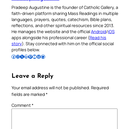
Pradeep Augustine is the founder of Catholic Gallery, a
faith-driven platform sharing Mass Readings in multiple
languages, prayers, quotes, catechism, Bible plans,
reflections, and other spiritual resources since 2013.
He manages the website and the official
Android
/
iOS
apps alongside his professional career (
Read his
story
). Stay connected with him on the official social
profiles below.
Follow Pradeep on Facebook
Follow Pradeep on Instagram
Follow Pradeep on X
Follow Pradeep on LinkedIn
Follow Pradeep on Pinterest
Subscribe to Pradeep’s Youtube Channel
Follow Pradeep on WordPress
Follow Pradeep on GitHub
Leave a Reply
Your email address will not be published.
Required
fields are marked
*
Comment
*