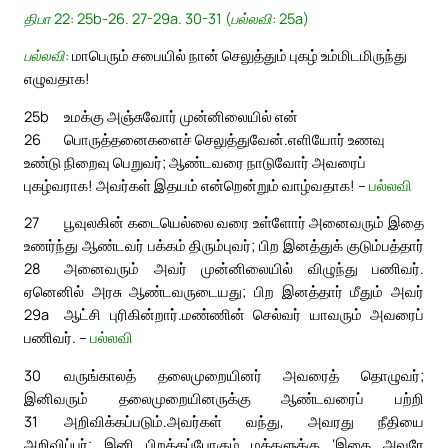
திபா 22: 25b-26. 27-29a. 30-31 (பல்லவி: 25a)
பல்லவி:
மாபெரும் சபையில் நான் செலுத்தும் புகழ் உம்மிடமிருந்து
எழுவதாக!
25b
உமக்கு அஞ்சுவோர் முன்னிலையில் என்
26
பொருத்தனைகளைச் செலுத்துவேன்.
எளியோர் உணவு
உண்டு நிறைவு பெறுவர்; ஆண்டவரை நாடுவோர் அவரைப்
புகழ்வராக! அவர்கள் இதயம் என்றென்றும் வாழ்வதாக! –
பல்லவி
27
பூவுலகின் கடையெல்லை வரை உள்ளோர் அனைவரும் இதை
உணர்ந்து ஆண்டவர் பக்கம் திரும்புவர்; பிற இனத்துக் குடும்பத்தார்
28
அனைவரும் அவர் முன்னிலையில் விழுந்து பணிவர்.
ஏனெனில் அரசு ஆண்டவருடையது; பிற இனத்தார் மீதும் அவர்
29a
ஆட்சி புரிகின்றார்.
மண்ணின் செல்வர் யாவரும் அவரைப்
பணிவர். –
பல்லவி
30
வருங்காலத் தலைமுறையினர் அவரைத் தொழுவர்;
இனிவரும் தலைமுறையினருக்கு ஆண்டவரைப் பற்றி
31
அறிவிக்கப்படும்.
அவர்கள் வந்து, அவரது நீதியை
அறிவிப்பர்; இனி பிறக்கப்போகும் மக்களுக்கு ‘இதை அவரே