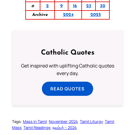
ச
2
9
16
23
30
Archive
2024
2025
Catholic Quotes
Get inspired with uplifting Catholic quotes
every day.
READ QUOTES
Tags:
Mass in Tamil
November-2024
Tamil Liturgy
Tamil
Mass
Tamil Readings
நவம்பர் – 2024