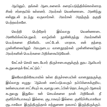
ஆயினும், தங்கள் ஆடைகளைக் கறைப்படுத்திக்கொள்ளாத
சிலர் சர்தையில் உள்ளனர். அவர்கள் வெண்ணாடை அணிந்து
என்னுடன் நடந்து வருவார்கள். அவர்கள் அதற்குத் தகுதி
பெற்றவர்களே.
வெற்றி பெற்றோர் இவ்வாறு வெண்ணாடை
அணிவிக்கப்பெறுவர். வாழ்வின் நூலிலிருந்து அவர்களின்
பெயர்களை நீக்கிவிட மாட்டேன். மாறாக, என் தந்தை
முன்னிலையிலும் அவருடைய வானதூதர்கள் முன்னிலையிலும்
அவர்களின் பெயர்களை அறிக்கையிடுவேன்.
கேட்கச் செவி உடையோர் திருச்சபைகளுக்குத் தூய ஆவியார்
கூறுவதைக் கேட்கட்டும்.’
இலவோதிக்கேயாவில் உள்ள திருச்சபையின் வானதூதருக்கு
இவ்வாறு எழுது: ‘ஆமென் எனப்படுபவரும் நம்பிக்கைக்குரிய,
உண்மையான சாட்சியும் கடவுளது படைப்பின் தொடக்கமும் ஆனவர்
கூறுவது இதுவே: உன் செயல்களை நான் அறிவேன். நீ
குளிர்ச்சியாகவும் இல்லை, சூடாகவும் இல்லை. குளிர்ச்சியாகவோ
சூடாகவோ இருந்திருந்தால் எத்துணை நலமாய் இருந்திருக்கும்.