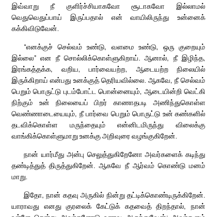
இவ்வாறு நீ குளிர்ச்சியாகவோ சூடாகவோ இல்லாமல்
வெதுவெதுப்பாய் இருப்பதால் என் வாயிலிருந்து உன்னைக்
கக்கிவிடுவேன்.
“எனக்குச் செல்வம் உண்டு, வளமை உண்டு, ஒரு குறையும்
இல்லை” என நீ சொல்லிக்கொள்ளுகிறாய். ஆனால், நீ இழிந்த,
இரங்கத்தக்க, வறிய, பார்வையற்ற, ஆடையற்ற நிலையில்
இருக்கிறாய் என்பது உனக்குத் தெரியவில்லை. ஆகவே, நீ செல்வம்
பெறும் பொருட்டு புடம்போட்ட பொன்னையும், ஆடையின்றி வெட்கி
நிற்கும் உன் நிலையைப் பிறர் காணாதபடி அணிந்துகொள்ள
வெண்ணாடையையும், நீ பார்வை பெறும் பொருட்டு உன் கண்களில்
தடவிக்கொள்ள மருந்தையும் என்னிடமிருந்து விலைக்கு
வாங்கிக்கொள்ளுமாறு உனக்கு அறிவுரை வழங்குகிறேன்.
நான் யார்மீது அன்பு செலுத்துகிறேனோ அவர்களைக் கடிந்து
தண்டித்துத் திருத்துகிறேன். ஆகவே நீ ஆர்வம் கொண்டு மனம்
மாறு.
இதோ, நான் கதவு அருகில் நின்று தட்டிக்கொண்டிருக்கிறேன்.
யாராவது எனது குரலைக் கேட்டுக் கதவைத் திறந்தால், நான்