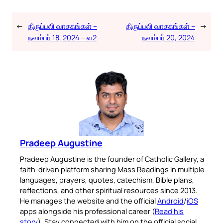
←
திருப்பலி வாசகங்கள் –
திருப்பலி வாசகங்கள் –
→
நவம்பர் 18, 2024 – வ2
நவம்பர் 20, 2024
Pradeep Augustine
Pradeep Augustine is the founder of Catholic Gallery, a
faith-driven platform sharing Mass Readings in multiple
languages, prayers, quotes, catechism, Bible plans,
reflections, and other spiritual resources since 2013.
He manages the website and the official
Android
/
iOS
apps alongside his professional career (
Read his
story
). Stay connected with him on the official social