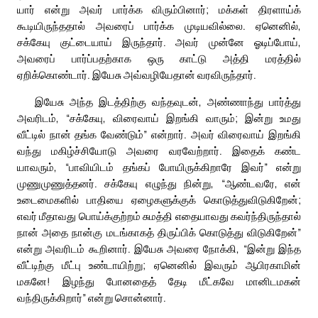
யார் என்று அவர் பார்க்க விரும்பினார்; மக்கள் திரளாய்க்
கூடியிருந்ததால் அவரைப் பார்க்க முடியவில்லை. ஏனெனில்,
சக்கேயு குட்டையாய் இருந்தார். அவர் முன்னே ஓடிப்போய்,
அவரைப் பார்ப்பதற்காக ஒரு காட்டு அத்தி மரத்தில்
ஏறிக்கொண்டார். இயேசு அவ்வழியேதான் வரவிருந்தார்.
இயேசு அந்த இடத்திற்கு வந்தவுடன், அண்ணாந்து பார்த்து
அவரிடம், “சக்கேயு, விரைவாய் இறங்கி வாரும்; இன்று உமது
வீட்டில் நான் தங்க வேண்டும்” என்றார். அவர் விரைவாய் இறங்கி
வந்து மகிழ்ச்சியோடு அவரை வரவேற்றார். இதைக் கண்ட
யாவரும், “பாவியிடம் தங்கப் போயிருக்கிறாரே இவர்” என்று
முணுமுணுத்தனர். சக்கேயு எழுந்து நின்று, “ஆண்டவரே, என்
உடைமைகளில் பாதியை ஏழைகளுக்குக் கொடுத்துவிடுகிறேன்;
எவர் மீதாவது பொய்க்குற்றம் சுமத்தி எதையாவது கவர்ந்திருந்தால்
நான் அதை நான்கு மடங்காகத் திருப்பிக் கொடுத்து விடுகிறேன்”
என்று அவரிடம் கூறினார். இயேசு அவரை நோக்கி, “இன்று இந்த
வீட்டிற்கு மீட்பு உண்டாயிற்று; ஏனெனில் இவரும் ஆபிரகாமின்
மகனே! இழந்து போனதைத் தேடி மீட்கவே மானிடமகன்
வந்திருக்கிறார்” என்று சொன்னார்.