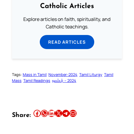
Catholic Articles
Explore articles on faith, spirituality, and
Catholic teachings.
READ ARTICLES
Tags:
Mass in Tamil
November-2024
Tamil Liturgy
Tamil
Mass
Tamil Readings
நவம்பர் – 2024
Share this article on Facebook
Share this article on WhatsApp
Share this article on LinkedIn
Share this article on X
Share this article on Telegram
Email this Article
Share: