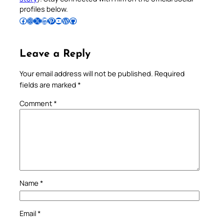
profiles below.
Follow Pradeep on Facebook
Follow Pradeep on Instagram
Follow Pradeep on X
Follow Pradeep on LinkedIn
Follow Pradeep on Pinterest
Subscribe to Pradeep’s Youtube Channel
Follow Pradeep on WordPress
Follow Pradeep on GitHub
Leave a Reply
Your email address will not be published.
Required
fields are marked
*
Comment
*
Name
*
Email
*