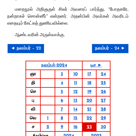
மறைநூல் அறிஞருள் சிலர் அவரைப் பார்த்து, “போதகரே,
நன்றாகச் சொன்னீர்” என்றனர். அதன்பின் அவர்கள் அவரிடம்
எதையும் கேட்கத் துணியவில்லை.
ஆண்டவரின் அருள்வாக்கு.
◄ நவம்பர் – 22
நவம்பர் – 24 ►
நவம்பர்-2024
டிச ►
ஞா
3
10
17
24
தி
4
11
18
25
செ
5
12
19
26
பு
6
13
20
27
வி
7
14
21
28
வெ
1
8
15
22
29
ச
2
9
16
23
30
Archive
2024
2025