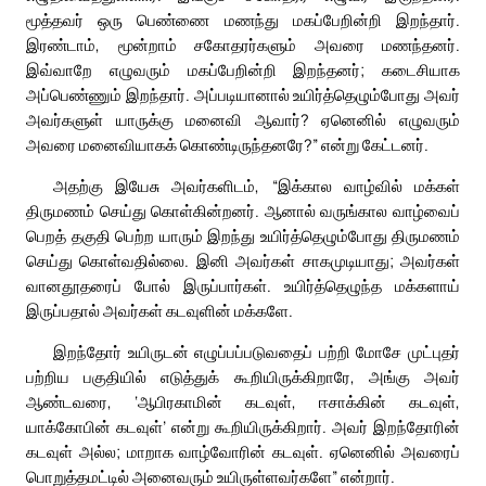
மூத்தவர் ஒரு பெண்ணை மணந்து மகப்பேறின்றி இறந்தார்.
இரண்டாம், மூன்றாம் சகோதரர்களும் அவரை மணந்தனர்.
இவ்வாறே எழுவரும் மகப்பேறின்றி இறந்தனர்; கடைசியாக
அப்பெண்ணும் இறந்தார். அப்படியானால் உயிர்த்தெழும்போது அவர்
அவர்களுள் யாருக்கு மனைவி ஆவார்? ஏனெனில் எழுவரும்
அவரை மனைவியாகக் கொண்டிருந்தனரே?” என்று கேட்டனர்.
அதற்கு இயேசு அவர்களிடம், “இக்கால வாழ்வில் மக்கள்
திருமணம் செய்து கொள்கின்றனர். ஆனால் வருங்கால வாழ்வைப்
பெறத் தகுதி பெற்ற யாரும் இறந்து உயிர்த்தெழும்போது திருமணம்
செய்து கொள்வதில்லை. இனி அவர்கள் சாகமுடியாது; அவர்கள்
வானதூதரைப் போல் இருப்பார்கள். உயிர்த்தெழுந்த மக்களாய்
இருப்பதால் அவர்கள் கடவுளின் மக்களே.
இறந்தோர் உயிருடன் எழுப்பப்படுவதைப் பற்றி மோசே முட்புதர்
பற்றிய பகுதியில் எடுத்துக் கூறியிருக்கிறாரே, அங்கு அவர்
ஆண்டவரை, ‘ஆபிரகாமின் கடவுள், ஈசாக்கின் கடவுள்,
யாக்கோபின் கடவுள்’ என்று கூறியிருக்கிறார். அவர் இறந்தோரின்
கடவுள் அல்ல; மாறாக வாழ்வோரின் கடவுள். ஏனெனில் அவரைப்
பொறுத்தமட்டில் அனைவரும் உயிருள்ளவர்களே” என்றார்.