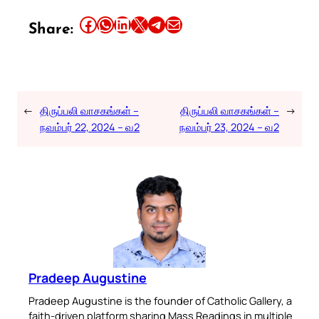
Share this article on Facebook
Share this article on WhatsApp
Share this article on LinkedIn
Share this article on X
Share this article on Telegram
Email this Article
Share:
←
திருப்பலி வாசகங்கள் –
திருப்பலி வாசகங்கள் –
→
நவம்பர் 22, 2024 – வ2
நவம்பர் 23, 2024 – வ2
Pradeep Augustine
Pradeep Augustine is the founder of Catholic Gallery, a
faith-driven platform sharing Mass Readings in multiple