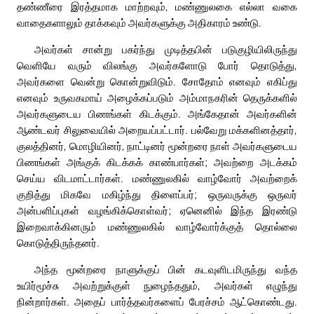
தண்ணீரை இரத்தமாக மாற்றவும், மண்ணுலகை எல்லா வகை
வாதைகளாலும் தாக்கவும் அவர்களுக்கு அதிகாரம் உண்டு.
அவர்கள் சான்று பகர்ந்து முடித்தபின் படுகுழியிலிருந்து
வெளியே வரும் விலங்கு அவர்களோடு போர் தொடுத்து,
அவர்களை வென்று கொன்றுவிடும். சோதோம் எனவும் எகிப்து
எனவும் உருவகமாய் அழைக்கப்படும் அம்மாநகரின் தெருக்களில்
அவர்களுடைய பிணங்கள் கிடக்கும். அங்கேதான் அவர்களின்
ஆண்டவர் சிலுவையில் அறையப்பட்டார். பல்வேறு மக்களினத்தார்,
குலத்தினர், மொழியினர், நாட்டினர் மூன்றரை நாள் அவர்களுடைய
பிணங்கள் அங்குக் கிடக்கக் காண்பார்கள்; அவற்றை அடக்கம்
செய்ய விடமாட்டார்கள். மண்ணுலகில் வாழ்வோர் அவற்றைக்
குறித்து மிகவே மகிழ்ந்து திளைப்பர்; ஒருவருக்கு ஒருவர்
அன்பளிப்புகள் வழங்கிக்கொள்வர்; ஏனெனில் இந்த இரண்டு
இறைவாக்கினரும் மண்ணுலகில் வாழ்வோர்க்குத் தொல்லை
கொடுத்திருந்தனர்.
அந்த மூன்றரை நாளுக்குப் பின் கடவுளிடமிருந்து வந்த
உயிர்மூச்சு அவற்றுக்குள் நுழைந்ததும், அவர்கள் எழுந்து
நின்றார்கள். அதைப் பார்த்தவர்களைப் பேரச்சம் ஆட்கொண்டது.