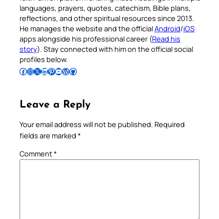
languages, prayers, quotes, catechism, Bible plans,
reflections, and other spiritual resources since 2013.
He manages the website and the official
Android
/
iOS
apps alongside his professional career (
Read his
story
). Stay connected with him on the official social
profiles below.
Follow Pradeep on Facebook
Follow Pradeep on Instagram
Follow Pradeep on X
Follow Pradeep on LinkedIn
Follow Pradeep on Pinterest
Subscribe to Pradeep’s Youtube Channel
Follow Pradeep on WordPress
Follow Pradeep on GitHub
Leave a Reply
Your email address will not be published.
Required
fields are marked
*
Comment
*