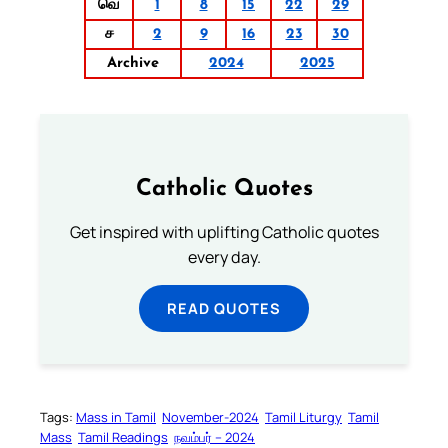
வெ
1
8
15
22
29
ச
2
9
16
23
30
Archive
2024
2025
Catholic Quotes
Get inspired with uplifting Catholic quotes
every day.
READ QUOTES
Tags:
Mass in Tamil
November-2024
Tamil Liturgy
Tamil
Mass
Tamil Readings
நவம்பர் – 2024