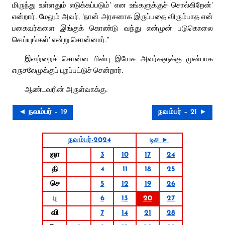
மிருந்து உள்ளதும் எடுக்கப்படும்’ என உங்களுக்குச் சொல்கிறேன்’
என்றார். மேலும் அவர், ‘நான் அரசனாக இருப்பதை விரும்பாத என்
பகைவர்களை இங்குக் கொண்டு வந்து என்முன் படுகொலை
செய்யுங்கள்’ என்று சொன்னார்.”
இவற்றைச் சொன்ன பின்பு இயேசு அவர்களுக்கு முன்பாக
எருசலேமுக்குப் புறப்பட்டுச் சென்றார்.
ஆண்டவரின் அருள்வாக்கு.
◄ நவம்பர் – 19
நவம்பர் – 21 ►
நவம்பர்-2024
டிச ►
ஞா
3
10
17
24
தி
4
11
18
25
செ
5
12
19
26
பு
6
13
20
27
வி
7
14
21
28