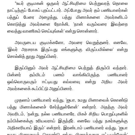
“உயர் குடிமகன் ஒருவர் ஆட்சியுரிமை பெற்றுவரத் தொலை
நாட்டிற்குப் போகப் புறப்பட்டார். அப்போது அவர் தம் பணியாளர்கள்
பத்துப் பேரை அழைத்து, பத்து மினாக்களை அவர்களிடம்
கொடுத்து அவர்களை நோக்கி, ‘நான் வரும்வரை இவற்றை
வைத்து வாணிகம் செய்யுங்கள்’ என்று சொன்னார்.
அவருடைய குடிமக்களோ, அவரை வெறுத்தனர். எனவே,
‘இவர் அரசராக இருப்பது எங்களுக்கு விருப்பமில்லை’ என்று
சொல்லித் தூது அனுப்பினர்.
இருப்பினும் அவர் ஆட்சியுரிமை பெற்றுத் திரும்பி வந்தார்.
பின்னர் தம்மிடம் பணம் வாங்கியிருந்த பணியாளர்
ஒவ்வொருவரும் ஈட்டியது எவ்வளவு என்று அறிய அவர்
அவர்களைக் கூப்பிட்டு அனுப்பினார்.
முதலாம் பணியாளர் வந்து, ‘ஐயா, உமது மினாவைக் கொண்டு
பத்து மினாக்களைச் சேர்த்துள்ளேன்’ என்றார். அதற்கு அவர்
அவரிடம், ‘நன்று, நல்ல பணியாளரே, மிகச் சிறிய பொறுப்புகளில்
நம்பிக்கைக்கு உரியவராய் இருந்தீர். எனவே பத்து நகர்களுக்கு
அதிகாரியாய் இரும்’ என்றார். இரண்டாம் பணியாளர் வந்து, ‘ஐயா
உமது மினாவைக் கொண்டு ஐந்து மினாக்களை ஈட்டியுள்ளேன்’