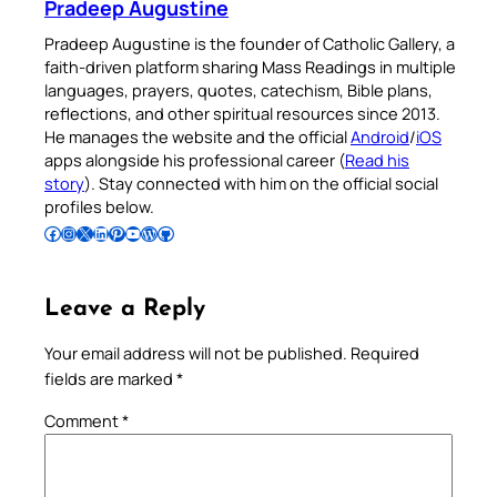
Pradeep Augustine
Pradeep Augustine is the founder of Catholic Gallery, a
faith-driven platform sharing Mass Readings in multiple
languages, prayers, quotes, catechism, Bible plans,
reflections, and other spiritual resources since 2013.
He manages the website and the official
Android
/
iOS
apps alongside his professional career (
Read his
story
). Stay connected with him on the official social
profiles below.
Follow Pradeep on Facebook
Follow Pradeep on Instagram
Follow Pradeep on X
Follow Pradeep on LinkedIn
Follow Pradeep on Pinterest
Subscribe to Pradeep’s Youtube Channel
Follow Pradeep on WordPress
Follow Pradeep on GitHub
Leave a Reply
Your email address will not be published.
Required
fields are marked
*
Comment
*