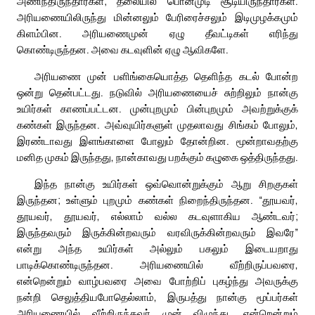
அணிந்திருந்தார்கள்; தலையில் பொன்முடி சூடியிருந்தார்கள்.
அரியணையிலிருந்து மின்னலும் பேரிரைச்சலும் இடிமுழக்கமும்
கிளம்பின. அரியணைமுன் ஏழு தீவட்டிகள் எரிந்து
கொண்டிருந்தன. அவை கடவுளின் ஏழு ஆவிகளே.
அரியணை முன் பளிங்கையொத்த தெளிந்த கடல் போன்ற
ஒன்று தென்பட்டது. நடுவில் அரியணையைச் சுற்றிலும் நான்கு
உயிர்கள் காணப்பட்டன. முன்புறமும் பின்புறமும் அவற்றுக்குக்
கண்கள் இருந்தன. அவ்வுயிர்களுள் முதலாவது சிங்கம் போலும்,
இரண்டாவது இளங்காளை போலும் தோன்றின. மூன்றாவதற்கு
மனித முகம் இருந்தது, நான்காவது பறக்கும் கழுகை ஒத்திருந்தது.
இந்த நான்கு உயிர்கள் ஒவ்வொன்றுக்கும் ஆறு சிறகுகள்
இருந்தன; உள்ளும் புறமும் கண்கள் நிறைந்திருந்தன. “தூயவர்,
தூயவர், தூயவர், எல்லாம் வல்ல கடவுளாகிய ஆண்டவர்;
இருந்தவரும் இருக்கின்றவரும் வரவிருக்கின்றவரும் இவரே”
என்று அந்த உயிர்கள் அல்லும் பகலும் இடையறாது
பாடிக்கொண்டிருந்தன. அரியணையில் வீற்றிருப்பவரை,
என்றென்றும் வாழ்பவரை அவை போற்றிப் புகழ்ந்து அவருக்கு
நன்றி செலுத்தியபோதெல்லாம், இருபத்து நான்கு மூப்பர்கள்
அரியணையில் வீற்றிருந்தவர் முன் விழுந்து, என்றென்றும்