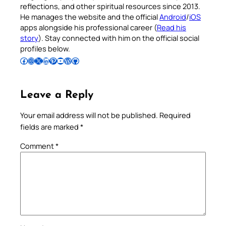
reflections, and other spiritual resources since 2013.
He manages the website and the official
Android
/
iOS
apps alongside his professional career (
Read his
story
). Stay connected with him on the official social
profiles below.
Follow Pradeep on Facebook
Follow Pradeep on Instagram
Follow Pradeep on X
Follow Pradeep on LinkedIn
Follow Pradeep on Pinterest
Subscribe to Pradeep’s Youtube Channel
Follow Pradeep on WordPress
Follow Pradeep on GitHub
Leave a Reply
Your email address will not be published.
Required
fields are marked
*
Comment
*