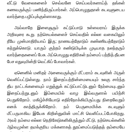
வீட்டு வேலைகளைச் செவ்வனே செய்பவர்களாய்த் தங்கள்
கணவருக்குப் பணிந்திருப்பார்கள். அப்பொழுதுதான் கடவுளுடைய
வார்த்தை பழிப்புக்குள்ளாகாது.
அவ்வாறே இளைஞரும் கட்டுப்பாடு உள்ளவராய் இருக்க
அறிவுரை கூறு. நற்செயல்களைச் செய்வதில் எல்லா வகையிலும்
நீயே முன்மாதிரியாய் இரு; நாணயத்தோடும் கண்ணியத்தோடும்
கற்றுக்கொடு. யாரும் குற்றம் கண்டுபிடிக்க முடியாத நலந்தரும்
வார்த்தைகளைப் பேசு. அப்பொழுது எதிரிகள் நம்மைப் பற்றித் தீயன
பேச எதுவுமின்றி வெட்கிப் போவார்கள்.
ஏனெனில் மனிதர் அனைவருக்கும் மீட்பராம் கடவுளின் அருள்
வெளிப்பட்டுள்ளது. நாம் இறைப்பற்றின்மையையும் உலகு சார்ந்த
தீய நாட்டங்களையும் மறுத்துக் கட்டுப்பாட்டுடனும் நேர்மையுடனும்
இறைப்பற்றுடனும் இம்மையில் வாழ இவ்வருளால் பயிற்சி
பெறுகிறோம். மகிழ்ச்சியோடு எதிர்நோக்கியிருப்பது நிறைவேறும்
எனக் காத்திருக்கிறோம். நம் பெருமைமிக்க கடவுளும்
மீட்பருமாகிய இயேசு கிறிஸ்துவின் மாட்சி வெளிப்படப்போகிறது.
அவர் நம்மை எல்லா நெறிகேடுகளிலிருந்தும் மீட்டு, நற்செயல்களில்
ஆர்வமுள்ள தமக்குரிய மக்களாகத் தூய்மைப்படுத்தத் தம்மையே