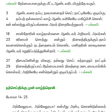
பல்லவி:
நேர்மையாளருக்கு மீட்பு ஆண்டவரிடமிருந்தே வரும்.
3
ஆண்டவரை நம்பு; நலமானதைச் செய்; நாட்டிலேயே குடியிரு;
4
நம்பத் தக்கவராய் வாழ்.
ஆண்டவரிலேயே மகிழ்ச்சி கொள்;
உன் உள்ளத்து விருப்பங்களை அவர் நிறைவேற்றுவார். –
பல்லவி
18
சான்றோரின் வாழ்நாள்களை ஆண்டவர் அறிவார்; அவர்கள்
23
உரிமைச் சொத்து என்றும் நிலைத்திருக்கும்.
தாம்
உவகைகொள்ளும் நடத்தையைக் கொண்ட மனிதரின் காலடிகளை
ஆண்டவர் உறுதிப்படுத்துகின்றார். –
பல்லவி
27
தீமையினின்று விலகு; நல்லது செய்; எந்நாளும் நாட்டில்
29
நிலைத்திருப்பாய்.
நேர்மையாளர் நிலத்தை உடைமையாக்கிக்
கொள்வர்; அதிலேயே என்றென்றும் குடியிருப்பர். –
பல்லவி
நற்செய்திக்கு முன் வாழ்த்தொலி
யோவா 14: 23
அல்லேலூயா, அல்லேலூயா! என்மீது அன்பு கொண்டுள்ளவர்
நான் சொல்வதைக் கடைப்பிடிப்பார். என் தந்தையும் அவர்மீது