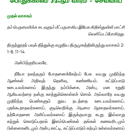
பொதுக்காலம் 32ஆம் வாரம் – செவ்வாய்
முதல் வாசகம்
நம் பெருமைமிக்க கடவுளும் மீட்பருமாகிய இயேசு கிறிஸ்துவின் மாட்சி
வெளிப்படப்போகிறது.
திருத்தூதர் பவுல் தீத்துக்கு எழுதிய திருமுகத்திலிருந்து வாசகம் 2:
1-8, 11-14
அன்பிற்குரியவரே,
நீயோ நலந்தரும் போதனைக்கேற்பப் பேசு. வயது முதிர்ந்த
ஆண்கள் அறிவுத் தெளிவு, கண்ணியம், கட்டுப்பாடு
உடையவர்களாய் இருந்து நம்பிக்கை, அன்பு, மன உறுதி
ஆகியவற்றை நன்கு காத்துக்கொள்ளச் சொல். அவ்வாறே வயது
முதிர்ந்த பெண்களும் தூய நடத்தை உடையவர்களாய்,
புறங்கூறாதவர்களாய், குடிவெறிக்கு அடிமை ஆகாதவர்களாய்,
நற்போதனை அளிப்பவர்களாய் இருக்குமாறு கூறு. இவ்வாறு
கற்றுக் கொடுப்பதால் இளம்பெண்கள் தங்கள் கணவரிடமும்
பிள்ளைகளிடமும் அன்பு காட்டி, கட்டுப்பாடும் கற்பும் உள்ளவர்களாய்