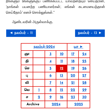
நீங்களும் உங்களுக்குப் பணிக்கப்பட்ட யாவற்றையும் செய்தபின்,
‘நாங்கள் பயனற்ற பணியாளர்கள்; எங்கள் கடமையைத்தான்
செய்தோம்’ எனச் சொல்லுங்கள்.”
ஆண்டவரின் அருள்வாக்கு.
◄ நவம்பர் – 11
நவம்பர் – 13 ►
நவம்பர்-2024
டிச ►
ஞா
3
10
17
24
தி
4
11
18
25
செ
5
12
19
26
பு
6
13
20
27
வி
7
14
21
28
வெ
1
8
15
22
29
ச
2
9
16
23
30
Archive
2024
2025