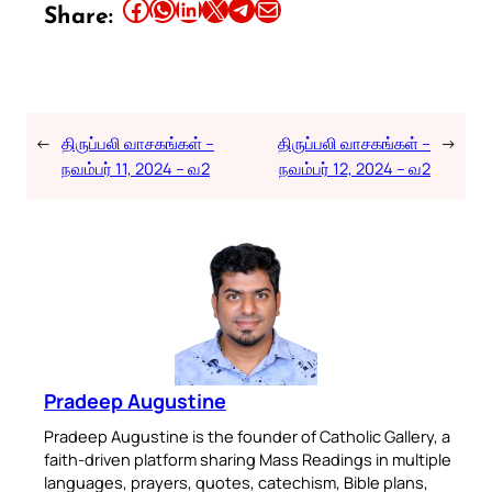
Share this article on Facebook
Share this article on WhatsApp
Share this article on LinkedIn
Share this article on X
Share this article on Telegram
Email this Article
Share:
←
திருப்பலி வாசகங்கள் –
திருப்பலி வாசகங்கள் –
→
நவம்பர் 11, 2024 – வ2
நவம்பர் 12, 2024 – வ2
Pradeep Augustine
Pradeep Augustine is the founder of Catholic Gallery, a
faith-driven platform sharing Mass Readings in multiple
languages, prayers, quotes, catechism, Bible plans,