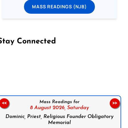
MASS READINGS (NJB)
Stay Connected
on Facebook
Follow us on Instagram
Follow us on X
Subscribe to our YouTube Channel
Follow us on WhatsApp
Mass Readings for
<<
>>
8 August 2026,
Saturday
Dominic, Priest, Religious Founder Obligatory
Memorial