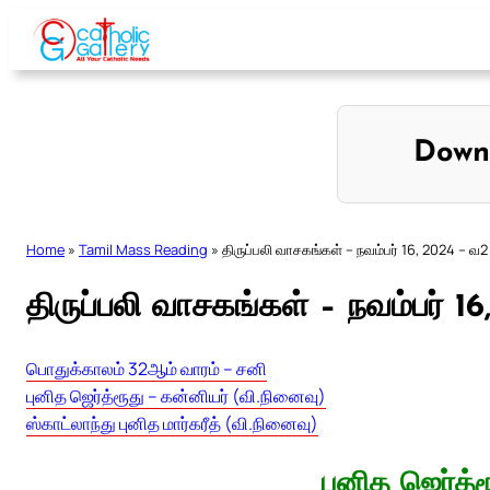
Skip
to
content
Down
Home
»
Tamil Mass Reading
»
திருப்பலி வாசகங்கள் – நவம்பர் 16, 2024 – வ2
திருப்பலி வாசகங்கள் – நவம்பர் 1
பொதுக்காலம் 32ஆம் வாரம் – சனி
புனித ஜெர்த்ரூது – கன்னியர் (வி.நினைவு)
ஸ்காட்லாந்து புனித மார்கரீத் (வி.நினைவு)
புனித ஜெர்த்