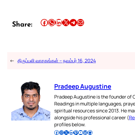
Share this article on Facebook
Share this article on WhatsApp
Share this article on LinkedIn
Share this article on X
Share this article on Telegram
Email this Article
Share:
←
திருப்பலி வாசகங்கள் – நவம்பர் 16, 2024
Pradeep Augustine
Pradeep Augustine is the founder of C
Readings in multiple languages, praye
spiritual resources since 2013. He ma
alongside his professional career (
Re
profiles below.
Follow Pradeep on Facebook
Follow Pradeep on Instagram
Follow Pradeep on X
Follow Pradeep on LinkedIn
Follow Pradeep on Pinterest
Subscribe to Pradeep’s Youtube Channel
Follow Pradeep on WordPress
Follow Pradeep on GitHub