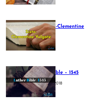
The Sixto-Clementine
Vulgate
July 12, 2025
Luther Bible – 1545
October 17, 2018