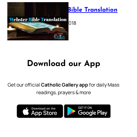
Webster Bible Translation
October 11, 2018
Download our App
Get our official
Catholic Gallery app
for daily Mass
readings, prayers & more