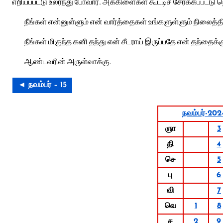
எறியப்பட்டு உலர்ந்து போவார். அக்கிளைகள் கூட்டிச் சேர்க்கப்பட்டு நெர
நீங்கள் என்னுள்ளும் என் வார்த்தைகள் உங்களுள்ளும் நிலைத்திரு
நீங்கள் மிகுந்த கனி தந்து என் சீடராய் இருப்பதே என் தந்தைக்க
ஆண்டவரின் அருள்வாக்கு.
◄ நவம்பர் – 15
நவம்பர்-202
ஞா
3
தி
4
செ
5
பு
6
வி
7
வெ
1
8
ச
2
9