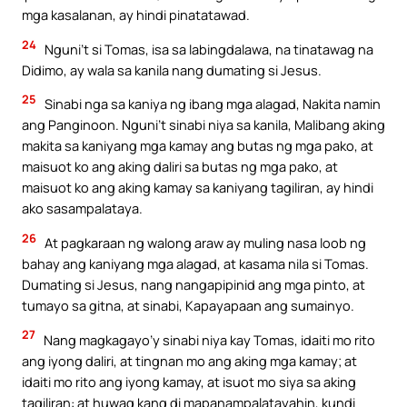
mga kasalanan, ay hindi pinatatawad.
24
Nguni’t si Tomas, isa sa labingdalawa, na tinatawag na
Didimo, ay wala sa kanila nang dumating si Jesus.
25
Sinabi nga sa kaniya ng ibang mga alagad, Nakita namin
ang Panginoon. Nguni’t sinabi niya sa kanila, Malibang aking
makita sa kaniyang mga kamay ang butas ng mga pako, at
maisuot ko ang aking daliri sa butas ng mga pako, at
maisuot ko ang aking kamay sa kaniyang tagiliran, ay hindi
ako sasampalataya.
26
At pagkaraan ng walong araw ay muling nasa loob ng
bahay ang kaniyang mga alagad, at kasama nila si Tomas.
Dumating si Jesus, nang nangapipinid ang mga pinto, at
tumayo sa gitna, at sinabi, Kapayapaan ang sumainyo.
27
Nang magkagayo’y sinabi niya kay Tomas, idaiti mo rito
ang iyong daliri, at tingnan mo ang aking mga kamay; at
idaiti mo rito ang iyong kamay, at isuot mo siya sa aking
tagiliran: at huwag kang di mapanampalatayahin, kundi