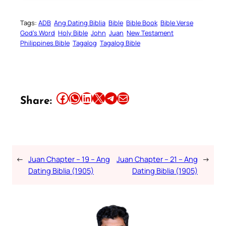
Tags:
ADB
Ang Dating Biblia
Bible
Bible Book
Bible Verse
God’s Word
Holy Bible
John
Juan
New Testament
Philippines Bible
Tagalog
Tagalog Bible
Share this article on Facebook
Share this article on WhatsApp
Share this article on LinkedIn
Share this article on X
Share this article on Telegram
Email this Article
Share:
←
Juan Chapter – 19 – Ang
Juan Chapter – 21 – Ang
→
Dating Biblia (1905)
Dating Biblia (1905)