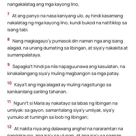
nangakalatag ang mga kayong lino,
7
At ang panyo na nasa kaniyang ulo, ay hindi kasamang
nakalatag ng mga kayong lino, kundi bukod na natitiklop sa
isang tabi.
8
Nang magkagayo’y pumasok din naman nga ang isang
alagad, na unang dumating sa libingan, at siya’y nakakita at
sumampalataya.
9
Sapagka’t hindi pa nila napaguunawa ang kasulatan, na
kinakailangang siya’y muling magbangon sa mga patay.
10
Kaya’t ang mga alagad ay muling nagsitungo sa
kanikanilang sariling tahanan.
11
Nguni’t si Maria ay nakatayo sa labas ng libingan na
umiiyak: sa gayon, samantalang siya’y umiiyak, siya’y
yumuko at tumingin sa loob ng libingan;
12
At nakita niya ang dalawang anghel na nararamtan na
nangakaupo, ang isa’y sa ulunan, at ang isa’y sa paanan,