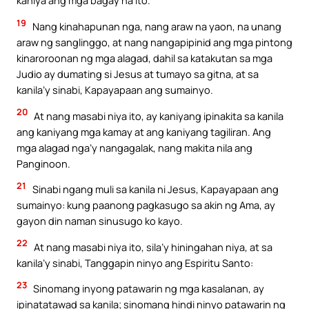
kaniya ang mga bagay na ito.
19
Nang kinahapunan nga, nang araw na yaon, na unang
araw ng sanglinggo, at nang nangapipinid ang mga pintong
kinaroroonan ng mga alagad, dahil sa katakutan sa mga
Judio ay dumating si Jesus at tumayo sa gitna, at sa
kanila’y sinabi, Kapayapaan ang sumainyo.
20
At nang masabi niya ito, ay kaniyang ipinakita sa kanila
ang kaniyang mga kamay at ang kaniyang tagiliran. Ang
mga alagad nga’y nangagalak, nang makita nila ang
Panginoon.
21
Sinabi ngang muli sa kanila ni Jesus, Kapayapaan ang
sumainyo: kung paanong pagkasugo sa akin ng Ama, ay
gayon din naman sinusugo ko kayo.
22
At nang masabi niya ito, sila’y hiningahan niya, at sa
kanila’y sinabi, Tanggapin ninyo ang Espiritu Santo:
23
Sinomang inyong patawarin ng mga kasalanan, ay
ipinatatawad sa kanila; sinomang hindi ninyo patawarin ng