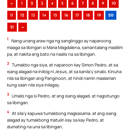
«
1
2
3
4
5
6
7
8
9
10
11
12
13
14
15
16
17
18
19
20
21
»
1
Nang unang araw nga ng sanglinggo ay naparoong
maaga sa libingan si Maria Magdalena, samantalang madilim
pa, at nakita ang bato na naalis na sa libingan.
2
Tumakbo nga siya, at naparoon kay Simon Pedro, at sa
isang alagad na iniibig ni Jesus, at sa kanila’y sinabi, Kinuha
nila sa libingan ang Panginoon, at hindi namin maalaman
kung saan nila siya inilagay.
3
Umalis nga si Pedro, at ang isang alagad, at nagsitungo
sa libingan.
4
At sila’y kapuwa tumakbong magkasama: at ang isang
alagad ay tumakbong matulin kay sa kay Pedro, at
dumating na una sa libingan;