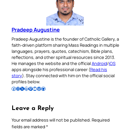
Pradeep Augustine
Pradeep Augustine is the founder of Catholic Gallery, a
faith-driven platform sharing Mass Readings in multiple
languages, prayers, quotes, catechism, Bible plans,
reflections, and other spiritual resources since 2013.
He manages the website and the official
Android
/
iOS
apps alongside his professional career (
Read his
story
). Stay connected with him on the official social
profiles below.
Follow Pradeep on Facebook
Follow Pradeep on Instagram
Follow Pradeep on X
Follow Pradeep on LinkedIn
Follow Pradeep on Pinterest
Subscribe to Pradeep’s Youtube Channel
Follow Pradeep on WordPress
Follow Pradeep on GitHub
Leave a Reply
Your email address will not be published.
Required
fields are marked
*