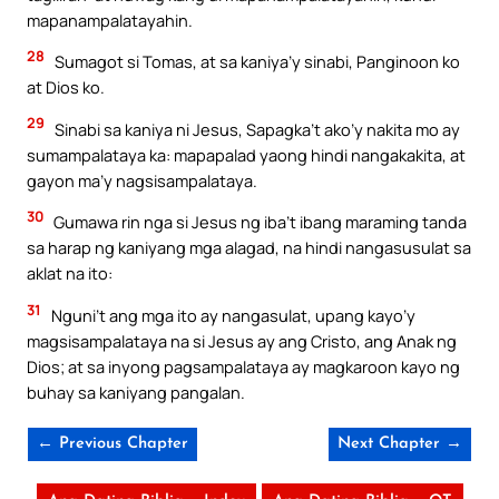
mapanampalatayahin.
28
Sumagot si Tomas, at sa kaniya’y sinabi, Panginoon ko
at Dios ko.
29
Sinabi sa kaniya ni Jesus, Sapagka’t ako’y nakita mo ay
sumampalataya ka: mapapalad yaong hindi nangakakita, at
gayon ma’y nagsisampalataya.
30
Gumawa rin nga si Jesus ng iba’t ibang maraming tanda
sa harap ng kaniyang mga alagad, na hindi nangasusulat sa
aklat na ito:
31
Nguni’t ang mga ito ay nangasulat, upang kayo’y
magsisampalataya na si Jesus ay ang Cristo, ang Anak ng
Dios; at sa inyong pagsampalataya ay magkaroon kayo ng
buhay sa kaniyang pangalan.
← Previous Chapter
Next Chapter →