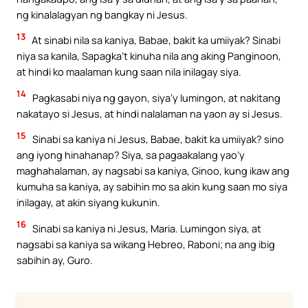
ng kinalalagyan ng bangkay ni Jesus.
13
At sinabi nila sa kaniya, Babae, bakit ka umiiyak? Sinabi
niya sa kanila, Sapagka’t kinuha nila ang aking Panginoon,
at hindi ko maalaman kung saan nila inilagay siya.
14
Pagkasabi niya ng gayon, siya’y lumingon, at nakitang
nakatayo si Jesus, at hindi nalalaman na yaon ay si Jesus.
15
Sinabi sa kaniya ni Jesus, Babae, bakit ka umiiyak? sino
ang iyong hinahanap? Siya, sa pagaakalang yao’y
maghahalaman, ay nagsabi sa kaniya, Ginoo, kung ikaw ang
kumuha sa kaniya, ay sabihin mo sa akin kung saan mo siya
inilagay, at akin siyang kukunin.
16
Sinabi sa kaniya ni Jesus, Maria. Lumingon siya, at
nagsabi sa kaniya sa wikang Hebreo, Raboni; na ang ibig
sabihin ay, Guro.