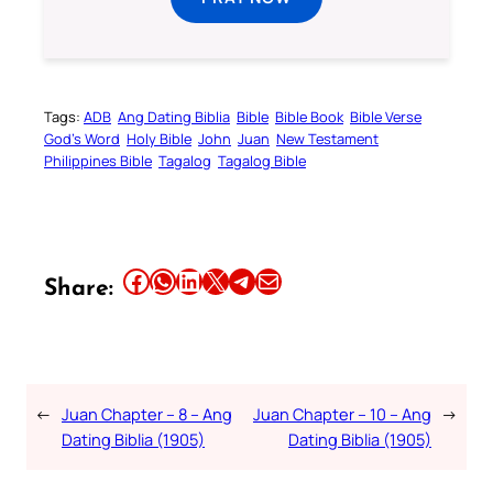
Tags:
ADB
Ang Dating Biblia
Bible
Bible Book
Bible Verse
God’s Word
Holy Bible
John
Juan
New Testament
Philippines Bible
Tagalog
Tagalog Bible
Share this article on Facebook
Share this article on WhatsApp
Share this article on LinkedIn
Share this article on X
Share this article on Telegram
Email this Article
Share:
←
Juan Chapter – 8 – Ang
Juan Chapter – 10 – Ang
→
Dating Biblia (1905)
Dating Biblia (1905)