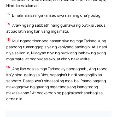
Hindi ko nalalaman.
13
Dinala nila sa mga Fariseo siya na nang una’y bulag.
14
Araw nga ng sabbath nang gumawa ng putik si Jesus,
at padilatin ang kaniyang mga mata.
15
Muli ngang tinanong naman siya ng mga Fariseo kung
paanong tumanggap siya ng kaniyang paningin. At sinabi
niya sa kanila, Nilagyan niya ng putik ang ibabaw ng aking
mga mata, at naghugas ako, at ako’y nakakakita.
16
Ang ilan nga sa mga Fariseo ay nangagsabi, Ang taong
ito’y hindi galing sa Dios, sapagka’t hindi nangingilin sa
sabbath. Datapuwa’t sinasabi ng mga iba, Paano bagang
makagagawa ng gayong mga tanda ang isang taong
makasalanan? At nagkaroon ng pagkakabahabahagi sa
gitna nila.