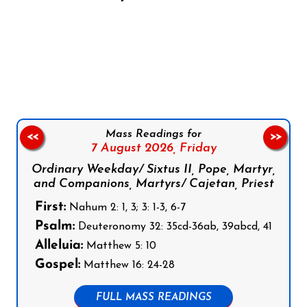
Follow us on Facebook
Follow us on Instagram
Follow us on X
Subscribe to our YouTube Channel
Follow us on WhatsApp
Mass Readings for
<<
>>
7 August 2026,
Friday
Ordinary Weekday/ Sixtus II, Pope, Martyr,
and Companions, Martyrs/ Cajetan, Priest
First:
Nahum 2: 1, 3; 3: 1-3, 6-7
Psalm:
Deuteronomy 32: 35cd-36ab, 39abcd, 41
Alleluia:
Matthew 5: 10
Gospel:
Matthew 16: 24-28
FULL MASS READINGS