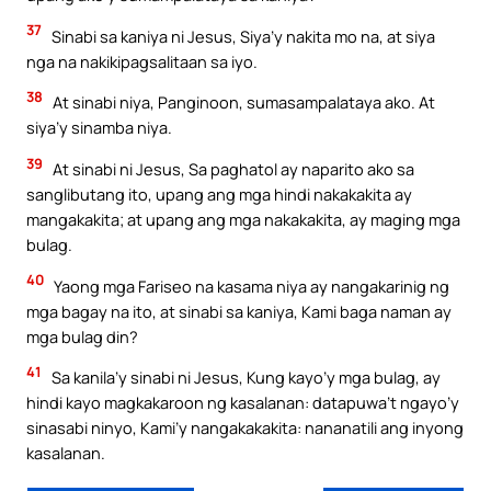
37
Sinabi sa kaniya ni Jesus, Siya’y nakita mo na, at siya
nga na nakikipagsalitaan sa iyo.
38
At sinabi niya, Panginoon, sumasampalataya ako. At
siya’y sinamba niya.
39
At sinabi ni Jesus, Sa paghatol ay naparito ako sa
sanglibutang ito, upang ang mga hindi nakakakita ay
mangakakita; at upang ang mga nakakakita, ay maging mga
bulag.
40
Yaong mga Fariseo na kasama niya ay nangakarinig ng
mga bagay na ito, at sinabi sa kaniya, Kami baga naman ay
mga bulag din?
41
Sa kanila’y sinabi ni Jesus, Kung kayo’y mga bulag, ay
hindi kayo magkakaroon ng kasalanan: datapuwa’t ngayo’y
sinasabi ninyo, Kami’y nangakakakita: nananatili ang inyong
kasalanan.