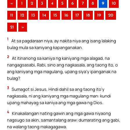
«
1
2
3
4
5
6
7
8
9
10
11
12
13
14
15
16
17
18
19
20
21
»
1
At sa pagdaraan niya, ay nakita niya ang isang lalaking
bulag mula sa kaniyang kapanganakan.
2
At itinanong sa kaniya ng kaniyang mga alagad, na
nangagsasabi, Rabi, sino ang nagkasala, ang taong ito, o
ang kaniyang mga magulang, upang siya’y ipanganak na
bulag?
3
Sumagot si Jesus, Hindi dahil sa ang taong ito’y
nagkasala, ni ang kaniyang mga magulang man: kundi
upang mahayag sa kaniya ang mga gawa ng Dios.
4
Kinakailangan nating gawin ang mga gawa niyaong
nagsugo sa akin, samantalang araw: dumarating ang gabi,
na walang taong makagagawa.