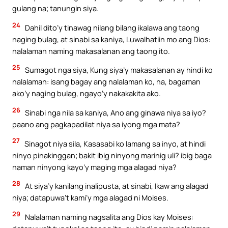
gulang na; tanungin siya.
24
Dahil dito’y tinawag nilang bilang ikalawa ang taong
naging bulag, at sinabi sa kaniya, Luwalhatiin mo ang Dios:
nalalaman naming makasalanan ang taong ito.
25
Sumagot nga siya, Kung siya’y makasalanan ay hindi ko
nalalaman: isang bagay ang nalalaman ko, na, bagaman
ako’y naging bulag, ngayo’y nakakakita ako.
26
Sinabi nga nila sa kaniya, Ano ang ginawa niya sa iyo?
paano ang pagkapadilat niya sa iyong mga mata?
27
Sinagot niya sila, Kasasabi ko lamang sa inyo, at hindi
ninyo pinakinggan; bakit ibig ninyong marinig uli? ibig baga
naman ninyong kayo’y maging mga alagad niya?
28
At siya’y kanilang inalipusta, at sinabi, Ikaw ang alagad
niya; datapuwa’t kami’y mga alagad ni Moises.
29
Nalalaman naming nagsalita ang Dios kay Moises: