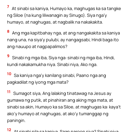
7
At sinabi sa kaniya, Humayo ka, maghugas ka sa tangke
ng Siloe (na kung liliwanagin ay Sinugo). Siya nga’y
humayo, at naghugas, at nagbalik na nakakakita.
8
Ang mga kapitbahay nga, at ang nangakakita sa kaniya
nang una, na siya’y pulubi, ay nangagsabi, Hindi baga ito
ang nauupo at nagpapalimos?
9
Sinabi ng mga iba, Siya nga: sinabi ng mga iba, Hindi,
kundi nakakamukha niya. Sinabi niya, Ako nga.
10
Sa kaniya nga’y kanilang sinabi, Paano nga ang
pagkadilat ng iyong mga mata?
11
Sumagot siya, Ang lalaking tinatawag na Jesus ay
gumawa ng putik, at pinahiran ang aking mga mata, at
sinabi sa akin, Humayo ka sa Siloe, at maghugas ka: kaya’t
ako’y humayo at naghugas, at ako’y tumanggap ng
paningin.
12
At sinabi nila sa kaniya, Saan naroon siya? Sinabi niya,