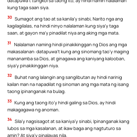
datapuwa’t tungkol sa taong ito, ay hindi namin nalalaman
kung taga saan siya.
30
Sumagot ang tao at sa kanila’y sinabi, Narito nga ang
kagilagilalas, na hindi ninyo nalalaman kung siya’y taga
saan, at gayon ma’y pinadilat niya ang aking mga mata.
31
Nalalaman naming hindi pinakikinggan ng Dios ang mga
makasalanan: datapuwa’t kung ang sinomang tao’y maging
mananamba sa Dios, at ginagawa ang kaniyang kalooban,
siya’y pinakikinggan niya.
32
Buhat nang lalangin ang sanglibutan ay hindi narinig
kailan man na napadilat ng sinoman ang mga mata ng isang
taong ipinanganak na bulag.
33
Kung ang taong ito’y hindi galing sa Dios, ay hindi
makagagawa ng anoman.
34
Sila’y nagsisagot at sa kaniya’y sinabi, Ipinanganak kang
lubos sa mga kasalanan, at ikaw baga ang nagtuturo sa
amin? At siya’y pinalayas nila.