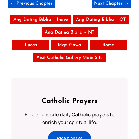
← Previous Chapter
Next Chapter →
Ang Dating Biblia – Index
Ang Dating Biblia – OT
Ang Dating Biblia – NT
Lucas
Mga Gawa
Roma
Visit Catholic Gallery Main Site
Catholic Prayers
Find and recite daily Catholic prayers to
enrich your spiritual life.
PRAY NOW