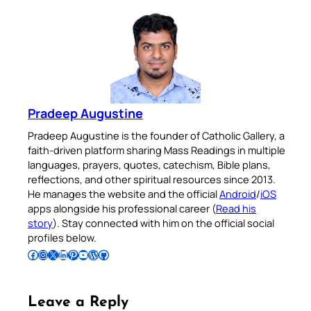
Pradeep Augustine
Pradeep Augustine is the founder of Catholic Gallery, a
faith-driven platform sharing Mass Readings in multiple
languages, prayers, quotes, catechism, Bible plans,
reflections, and other spiritual resources since 2013.
He manages the website and the official
Android
/
iOS
apps alongside his professional career (
Read his
story
). Stay connected with him on the official social
profiles below.
Follow Pradeep on Facebook
Follow Pradeep on Instagram
Follow Pradeep on X
Follow Pradeep on LinkedIn
Follow Pradeep on Pinterest
Subscribe to Pradeep’s Youtube Channel
Follow Pradeep on WordPress
Follow Pradeep on GitHub
Leave a Reply