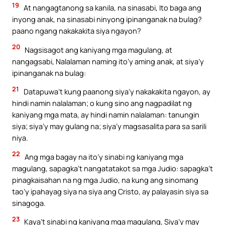
19
At nangagtanong sa kanila, na sinasabi, Ito baga ang
inyong anak, na sinasabi ninyong ipinanganak na bulag?
paano ngang nakakakita siya ngayon?
20
Nagsisagot ang kaniyang mga magulang, at
nangagsabi, Nalalaman naming ito’y aming anak, at siya’y
ipinanganak na bulag:
21
Datapuwa’t kung paanong siya’y nakakakita ngayon, ay
hindi namin nalalaman; o kung sino ang nagpadilat ng
kaniyang mga mata, ay hindi namin nalalaman: tanungin
siya; siya’y may gulang na; siya’y magsasalita para sa sarili
niya.
22
Ang mga bagay na ito’y sinabi ng kaniyang mga
magulang, sapagka’t nangatatakot sa mga Judio: sapagka’t
pinagkaisahan na ng mga Judio, na kung ang sinomang
tao’y ipahayag siya na siya ang Cristo, ay palayasin siya sa
sinagoga.
23
Kaya’t sinabi ng kaniyang mga magulang, Siya’y may