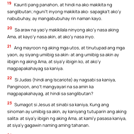
19
Kaunti pang panahon, at hindi na ako makikita ng
sanglibutan; nguni’t inyong makikita ako: sapagka’t ako’y
nabubuhay, ay mangabubuhay rin naman kayo.
20
Sa araw na yao’y makikilala ninyong ako’y nasa aking
Ama, at kayo’y nasa akin, at ako’y nasa inyo.
21
Ang mayroon ng aking mga utos, at tinutupad ang mga
yaon, ay siyang umiibig sa akin: at ang umiibig sa akin ay
iibigin ng aking Ama, at siya’y iibigin ko, at ako’y
magpapakahayag sa kaniya.
22
Si Judas (hindi ang Iscariote) ay nagsabi sa kaniya,
Panginoon, ano’t mangyayari na sa amin ka
magpapakahayag, at hindi sa sanglibutan?
23
Sumagot si Jesus at sinabi sa kaniya, Kung ang
sinoman ay umiibig sa akin, ay kaniyang tutuparin ang aking
salita: at siya’y iibigin ng aking Ama, at kami’y pasasa kaniya,
at siya’y gagawin naming aming tahanan.