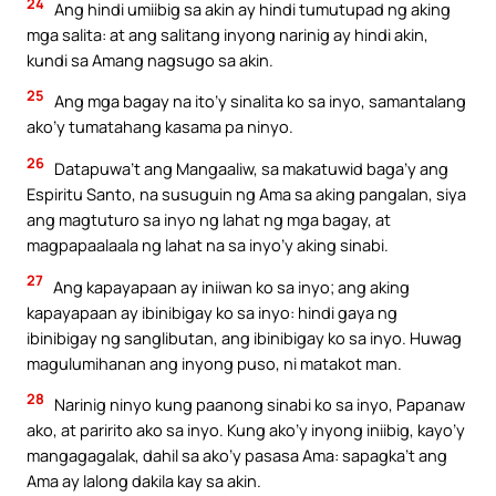
24
Ang hindi umiibig sa akin ay hindi tumutupad ng aking
mga salita: at ang salitang inyong narinig ay hindi akin,
kundi sa Amang nagsugo sa akin.
25
Ang mga bagay na ito’y sinalita ko sa inyo, samantalang
ako’y tumatahang kasama pa ninyo.
26
Datapuwa’t ang Mangaaliw, sa makatuwid baga’y ang
Espiritu Santo, na susuguin ng Ama sa aking pangalan, siya
ang magtuturo sa inyo ng lahat ng mga bagay, at
magpapaalaala ng lahat na sa inyo’y aking sinabi.
27
Ang kapayapaan ay iniiwan ko sa inyo; ang aking
kapayapaan ay ibinibigay ko sa inyo: hindi gaya ng
ibinibigay ng sanglibutan, ang ibinibigay ko sa inyo. Huwag
magulumihanan ang inyong puso, ni matakot man.
28
Narinig ninyo kung paanong sinabi ko sa inyo, Papanaw
ako, at paririto ako sa inyo. Kung ako’y inyong iniibig, kayo’y
mangagagalak, dahil sa ako’y pasasa Ama: sapagka’t ang
Ama ay lalong dakila kay sa akin.