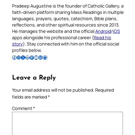
Pradeep Augustine is the founder of Catholic Gallery, a
faith-driven platform sharing Mass Readings in multiple
languages, prayers, quotes, catechism, Bible plans,
reflections, and other spiritual resources since 2013.
He manages the website and the official
Android
/
iOS
apps alongside his professional career (
Read his
story
). Stay connected with him on the official social
profiles below.
Follow Pradeep on Facebook
Follow Pradeep on Instagram
Follow Pradeep on X
Follow Pradeep on LinkedIn
Follow Pradeep on Pinterest
Subscribe to Pradeep’s Youtube Channel
Follow Pradeep on WordPress
Follow Pradeep on GitHub
Leave a Reply
Your email address will not be published.
Required
fields are marked
*
Comment
*