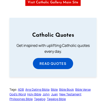
Visit Catholic Gallery Main Site
Catholic Quotes
Get inspired with uplifting Catholic quotes
every day.
READ QUOTES
Tags:
ADB
Ang Dating Biblia
Bible
Bible Book
Bible Verse
God’s Word
Holy Bible
John
Juan
New Testament
Philippines Bible
Tagalog
Tagalog Bible