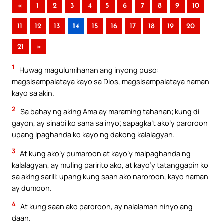
«
1
2
3
4
5
6
7
8
9
10
11
12
13
14
15
16
17
18
19
20
21
»
1
Huwag magulumihanan ang inyong puso:
magsisampalataya kayo sa Dios, magsisampalataya naman
kayo sa akin.
2
Sa bahay ng aking Ama ay maraming tahanan; kung di
gayon, ay sinabi ko sana sa inyo; sapagka’t ako’y paroroon
upang ipaghanda ko kayo ng dakong kalalagyan.
3
At kung ako’y pumaroon at kayo’y maipaghanda ng
kalalagyan, ay muling paririto ako, at kayo’y tatanggapin ko
sa aking sarili; upang kung saan ako naroroon, kayo naman
ay dumoon.
4
At kung saan ako paroroon, ay nalalaman ninyo ang
daan.