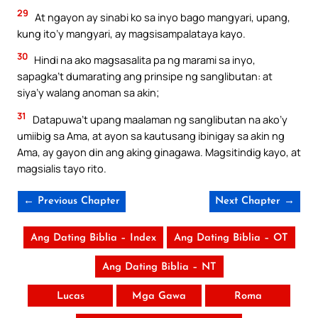
29
At ngayon ay sinabi ko sa inyo bago mangyari, upang,
kung ito’y mangyari, ay magsisampalataya kayo.
30
Hindi na ako magsasalita pa ng marami sa inyo,
sapagka’t dumarating ang prinsipe ng sanglibutan: at
siya’y walang anoman sa akin;
31
Datapuwa’t upang maalaman ng sanglibutan na ako’y
umiibig sa Ama, at ayon sa kautusang ibinigay sa akin ng
Ama, ay gayon din ang aking ginagawa. Magsitindig kayo, at
magsialis tayo rito.
← Previous Chapter
Next Chapter →
Ang Dating Biblia – Index
Ang Dating Biblia – OT
Ang Dating Biblia – NT
Lucas
Mga Gawa
Roma