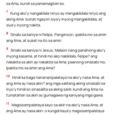
sa Ama, kundi sa pamamagitan ko.
7
Kung ako’y nangakilala ninyo ay mangakikilala ninyo ang
aking Ama: buhat ngayon siya’y inyong mangakikilala, at
siya’y inyong nakita.
8
Sinabi sa kaniya ni Felipe, Panginoon, ipakita mo sa amin
ang Ama, at sukat na ito sa amin.
9
Sinabi sa kaniya ni Jesus, Malaon nang panahong ako’y
inyong kasama, at hindi mo ako nakikilala, Felipe? ang
nakakita sa akin ay nakakita sa Ama; paanong sinasabi mo,
Ipakita mo sa amin ang Ama?
10
Hindi ka baga nananampalataya na ako’y nasa Ama, at
ang Ama ay nasa akin? ang mga salitang aking sinasabi sa
inyo’y hindi ko sinasalita sa aking sarili: kundi ang Ama na
tumatahan sa akin ay gumagawa ng kaniyang mga gawa.
11
Magsisampalataya kayo sa akin na ako’y nasa Ama, at
ang Ama ay nasa akin: o kungdi kaya’y magsisampalataya