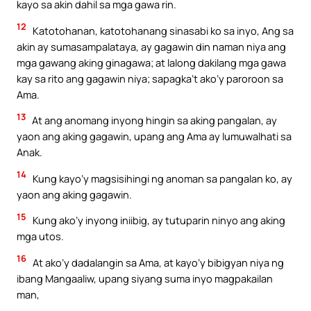
kayo sa akin dahil sa mga gawa rin.
12
Katotohanan, katotohanang sinasabi ko sa inyo, Ang sa
akin ay sumasampalataya, ay gagawin din naman niya ang
mga gawang aking ginagawa; at lalong dakilang mga gawa
kay sa rito ang gagawin niya; sapagka’t ako’y paroroon sa
Ama.
13
At ang anomang inyong hingin sa aking pangalan, ay
yaon ang aking gagawin, upang ang Ama ay lumuwalhati sa
Anak.
14
Kung kayo’y magsisihingi ng anoman sa pangalan ko, ay
yaon ang aking gagawin.
15
Kung ako’y inyong iniibig, ay tutuparin ninyo ang aking
mga utos.
16
At ako’y dadalangin sa Ama, at kayo’y bibigyan niya ng
ibang Mangaaliw, upang siyang suma inyo magpakailan
man,