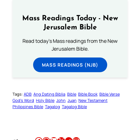
Mass Readings Today - New
Jerusalem Bible
Read today's Mass readings from the New
Jerusalem Bible.
MASS READINGS (NJB)
Tags:
ADB
Ang Dating Biblia
Bible
Bible Book
Bible Verse
God’s Word
Holy Bible
John
Juan
New Testament
Philippines Bible
Tagalog
Tagalog Bible