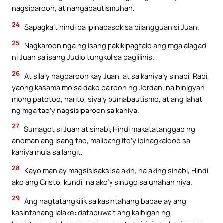
nagsiparoon, at nangabautismuhan.
24
Sapagka’t hindi pa ipinapasok sa bilangguan si Juan.
25
Nagkaroon nga ng isang pakikipagtalo ang mga alagad
ni Juan sa isang Judio tungkol sa paglilinis.
26
At sila’y nagparoon kay Juan, at sa kaniya’y sinabi, Rabi,
yaong kasama mo sa dako pa roon ng Jordan, na binigyan
mong patotoo, narito, siya’y bumabautismo, at ang lahat
ng mga tao’y nagsisiparoon sa kaniya.
27
Sumagot si Juan at sinabi, Hindi makatatanggap ng
anoman ang isang tao, malibang ito’y ipinagkaloob sa
kaniya mula sa langit.
28
Kayo man ay magsisisaksi sa akin, na aking sinabi, Hindi
ako ang Cristo, kundi, na ako’y sinugo sa unahan niya.
29
Ang nagtatangkilik sa kasintahang babae ay ang
kasintahang lalake: datapuwa’t ang kaibigan ng