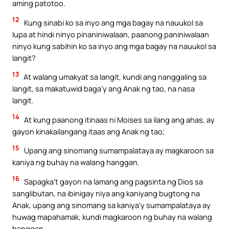
aming patotoo.
12
Kung sinabi ko sa inyo ang mga bagay na nauukol sa
lupa at hindi ninyo pinaniniwalaan, paanong paniniwalaan
ninyo kung sabihin ko sa inyo ang mga bagay na nauukol sa
langit?
13
At walang umakyat sa langit, kundi ang nanggaling sa
langit, sa makatuwid baga’y ang Anak ng tao, na nasa
langit.
14
At kung paanong itinaas ni Moises sa ilang ang ahas, ay
gayon kinakailangang itaas ang Anak ng tao;
15
Upang ang sinomang sumampalataya ay magkaroon sa
kaniya ng buhay na walang hanggan.
16
Sapagka’t gayon na lamang ang pagsinta ng Dios sa
sanglibutan, na ibinigay niya ang kaniyang bugtong na
Anak, upang ang sinomang sa kaniya’y sumampalataya ay
huwag mapahamak, kundi magkaroon ng buhay na walang
hanggan.