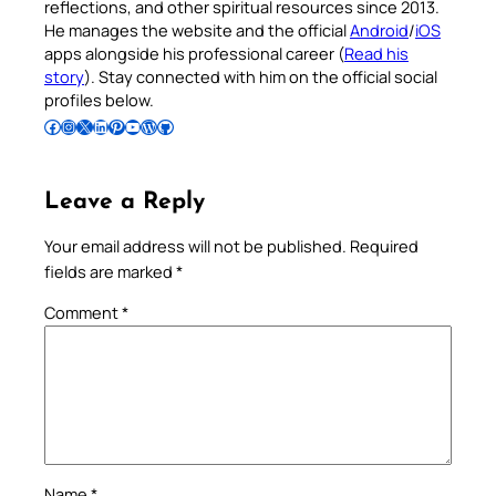
reflections, and other spiritual resources since 2013.
He manages the website and the official
Android
/
iOS
apps alongside his professional career (
Read his
story
). Stay connected with him on the official social
profiles below.
Follow Pradeep on Facebook
Follow Pradeep on Instagram
Follow Pradeep on X
Follow Pradeep on LinkedIn
Follow Pradeep on Pinterest
Subscribe to Pradeep’s Youtube Channel
Follow Pradeep on WordPress
Follow Pradeep on GitHub
Leave a Reply
Your email address will not be published.
Required
fields are marked
*
Comment
*
Name
*