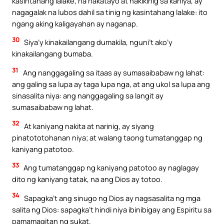
kasintahang lalake, na nakatayo at nakikinig sa kaniya, ay
nagagalak na lubos dahil sa tinig ng kasintahang lalake: ito
ngang aking kaligayahan ay naganap.
30
Siya’y kinakailangang dumakila, nguni’t ako’y
kinakailangang bumaba.
31
Ang nanggagaling sa itaas ay sumasaibabaw ng lahat:
ang galing sa lupa ay taga lupa nga, at ang ukol sa lupa ang
sinasalita niya: ang nanggagaling sa langit ay
sumasaibabaw ng lahat.
32
At kaniyang nakita at narinig, ay siyang
pinatototohanan niya; at walang taong tumatanggap ng
kaniyang patotoo.
33
Ang tumatanggap ng kaniyang patotoo ay naglagay
dito ng kaniyang tatak, na ang Dios ay totoo.
34
Sapagka’t ang sinugo ng Dios ay nagsasalita ng mga
salita ng Dios: sapagka’t hindi niya ibinibigay ang Espiritu sa
pamamagitan ng sukat.