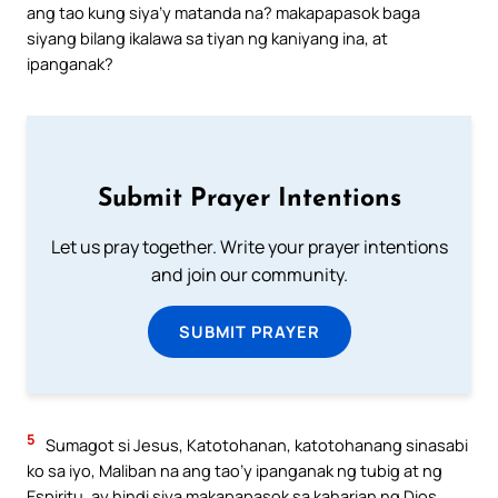
ang tao kung siya’y matanda na? makapapasok baga
siyang bilang ikalawa sa tiyan ng kaniyang ina, at
ipanganak?
Submit Prayer Intentions
Let us pray together. Write your prayer intentions
and join our community.
SUBMIT PRAYER
5
Sumagot si Jesus, Katotohanan, katotohanang sinasabi
ko sa iyo, Maliban na ang tao’y ipanganak ng tubig at ng
Espiritu, ay hindi siya makapapasok sa kaharian ng Dios.