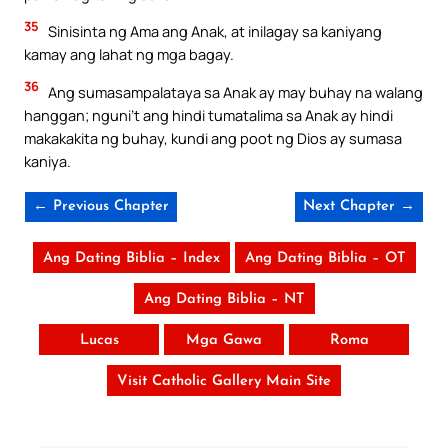
35
Sinisinta ng Ama ang Anak, at inilagay sa kaniyang
kamay ang lahat ng mga bagay.
36
Ang sumasampalataya sa Anak ay may buhay na walang
hanggan; nguni’t ang hindi tumatalima sa Anak ay hindi
makakakita ng buhay, kundi ang poot ng Dios ay sumasa
kaniya.
← Previous Chapter
Next Chapter →
Ang Dating Biblia – Index
Ang Dating Biblia – OT
Ang Dating Biblia – NT
Lucas
Mga Gawa
Roma
Visit Catholic Gallery Main Site