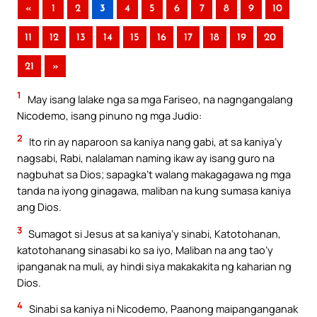
«
1
2
3
4
5
6
7
8
9
10
11
12
13
14
15
16
17
18
19
20
21
»
1
May isang lalake nga sa mga Fariseo, na nagngangalang
Nicodemo, isang pinuno ng mga Judio:
2
Ito rin ay naparoon sa kaniya nang gabi, at sa kaniya’y
nagsabi, Rabi, nalalaman naming ikaw ay isang guro na
nagbuhat sa Dios; sapagka’t walang makagagawa ng mga
tanda na iyong ginagawa, maliban na kung sumasa kaniya
ang Dios.
3
Sumagot si Jesus at sa kaniya’y sinabi, Katotohanan,
katotohanang sinasabi ko sa iyo, Maliban na ang tao’y
ipanganak na muli, ay hindi siya makakakita ng kaharian ng
Dios.
4
Sinabi sa kaniya ni Nicodemo, Paanong maipanganganak