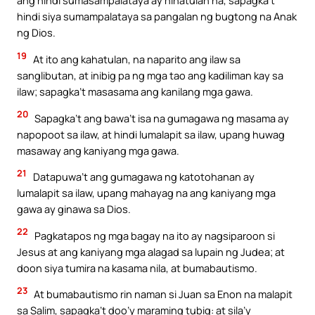
ang hindi sumasampalataya ay hinatulan na, sapagka’t
hindi siya sumampalataya sa pangalan ng bugtong na Anak
ng Dios.
19
At ito ang kahatulan, na naparito ang ilaw sa
sanglibutan, at inibig pa ng mga tao ang kadiliman kay sa
ilaw; sapagka’t masasama ang kanilang mga gawa.
20
Sapagka’t ang bawa’t isa na gumagawa ng masama ay
napopoot sa ilaw, at hindi lumalapit sa ilaw, upang huwag
masaway ang kaniyang mga gawa.
21
Datapuwa’t ang gumagawa ng katotohanan ay
lumalapit sa ilaw, upang mahayag na ang kaniyang mga
gawa ay ginawa sa Dios.
22
Pagkatapos ng mga bagay na ito ay nagsiparoon si
Jesus at ang kaniyang mga alagad sa lupain ng Judea; at
doon siya tumira na kasama nila, at bumabautismo.
23
At bumabautismo rin naman si Juan sa Enon na malapit
sa Salim, sapagka’t doo’y maraming tubig: at sila’y