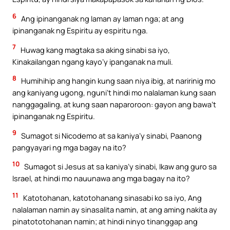
6
Ang ipinanganak ng laman ay laman nga; at ang
ipinanganak ng Espiritu ay espiritu nga.
7
Huwag kang magtaka sa aking sinabi sa iyo,
Kinakailangan ngang kayo’y ipanganak na muli.
8
Humihihip ang hangin kung saan niya ibig, at naririnig mo
ang kaniyang ugong, nguni’t hindi mo nalalaman kung saan
nanggagaling, at kung saan naparoroon: gayon ang bawa’t
ipinanganak ng Espiritu.
9
Sumagot si Nicodemo at sa kaniya’y sinabi, Paanong
pangyayari ng mga bagay na ito?
10
Sumagot si Jesus at sa kaniya’y sinabi, Ikaw ang guro sa
Israel, at hindi mo nauunawa ang mga bagay na ito?
11
Katotohanan, katotohanang sinasabi ko sa iyo, Ang
nalalaman namin ay sinasalita namin, at ang aming nakita ay
pinatototohanan namin; at hindi ninyo tinanggap ang