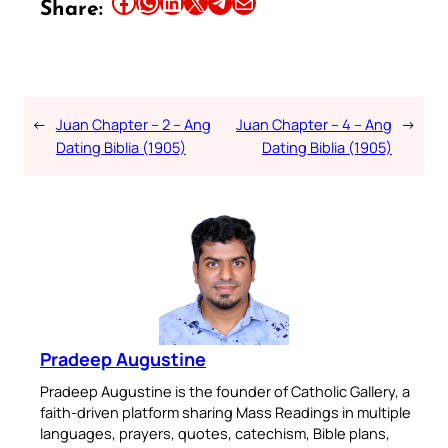
Share this article on Facebook
Share this article on WhatsApp
Share this article on LinkedIn
Share this article on X
Share this article on Telegram
Email this Article
Share:
←
Juan Chapter – 2 – Ang
Juan Chapter – 4 – Ang
→
Dating Biblia (1905)
Dating Biblia (1905)
Pradeep Augustine
Pradeep Augustine is the founder of Catholic Gallery, a
faith-driven platform sharing Mass Readings in multiple
languages, prayers, quotes, catechism, Bible plans,