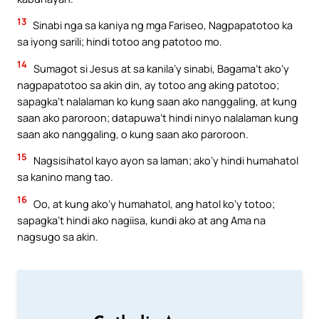
13
Sinabi nga sa kaniya ng mga Fariseo, Nagpapatotoo ka
sa iyong sarili; hindi totoo ang patotoo mo.
14
Sumagot si Jesus at sa kanila’y sinabi, Bagama’t ako’y
nagpapatotoo sa akin din, ay totoo ang aking patotoo;
sapagka’t nalalaman ko kung saan ako nanggaling, at kung
saan ako paroroon; datapuwa’t hindi ninyo nalalaman kung
saan ako nanggaling, o kung saan ako paroroon.
15
Nagsisihatol kayo ayon sa laman; ako’y hindi humahatol
sa kanino mang tao.
16
Oo, at kung ako’y humahatol, ang hatol ko’y totoo;
sapagka’t hindi ako nagiisa, kundi ako at ang Ama na
nagsugo sa akin.