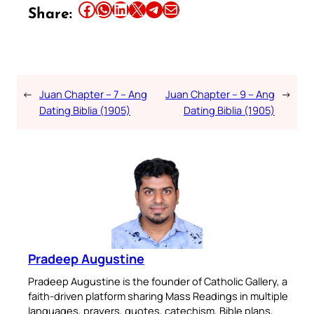
Share this article on Facebook
Share this article on WhatsApp
Share this article on LinkedIn
Share this article on X
Share this article on Telegram
Email this Article
Share:
←
Juan Chapter – 7 – Ang
Juan Chapter – 9 – Ang
→
Dating Biblia (1905)
Dating Biblia (1905)
Pradeep Augustine
Pradeep Augustine is the founder of Catholic Gallery, a
faith-driven platform sharing Mass Readings in multiple
languages, prayers, quotes, catechism, Bible plans,