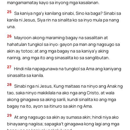
mangamamatay kayo sa inyong mga kasalanan.
25
Sa kaniya nga’y kanilang sinabi, Sino ka baga? Sinabi sa
kanila ni Jesus, Siya rin na sinalita ko sa inyo mula pa nang
una.
26
Mayroon akong maraming bagay na sasalitain at
hahatulan tungkol sa inyo: gayon pa man ang nagsugo sa
akin ay totoo; at ang mga bagay na sa kaniya’y aking
narinig, ang mga ito ang sinasalita ko sa sanglibutan.
27
Hindi nila napagunawa na tungkol sa Ama ang kaniyang
sinasalita sa kanila.
28
Sinabi nga ni Jesus, Kung maitaas na ninyo ang Anak ng
tao, saka ninyo makikilala na ako nga ang Cristo, at wala
akong ginagawa sa aking sarili, kundi sinalita ko ang mga
bagay na ito, ayon sa itinuro sa akin ng Ama.
29
At ang nagsugo sa akin ay sumasa akin; hindi niya ako
binayaang nagiisa; sapagka’t ginagawa kong lagi ang mga