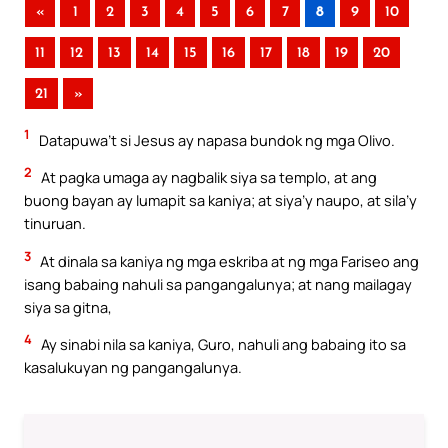
«
1
2
3
4
5
6
7
8
9
10
11
12
13
14
15
16
17
18
19
20
21
»
1
Datapuwa’t si Jesus ay napasa bundok ng mga Olivo.
2
At pagka umaga ay nagbalik siya sa templo, at ang
buong bayan ay lumapit sa kaniya; at siya’y naupo, at sila’y
tinuruan.
3
At dinala sa kaniya ng mga eskriba at ng mga Fariseo ang
isang babaing nahuli sa pangangalunya; at nang mailagay
siya sa gitna,
4
Ay sinabi nila sa kaniya, Guro, nahuli ang babaing ito sa
kasalukuyan ng pangangalunya.