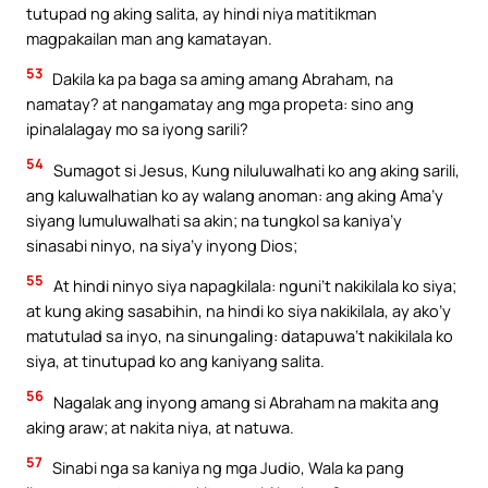
tutupad ng aking salita, ay hindi niya matitikman
magpakailan man ang kamatayan.
53
Dakila ka pa baga sa aming amang Abraham, na
namatay? at nangamatay ang mga propeta: sino ang
ipinalalagay mo sa iyong sarili?
54
Sumagot si Jesus, Kung niluluwalhati ko ang aking sarili,
ang kaluwalhatian ko ay walang anoman: ang aking Ama’y
siyang lumuluwalhati sa akin; na tungkol sa kaniya’y
sinasabi ninyo, na siya’y inyong Dios;
55
At hindi ninyo siya napagkilala: nguni’t nakikilala ko siya;
at kung aking sasabihin, na hindi ko siya nakikilala, ay ako’y
matutulad sa inyo, na sinungaling: datapuwa’t nakikilala ko
siya, at tinutupad ko ang kaniyang salita.
56
Nagalak ang inyong amang si Abraham na makita ang
aking araw; at nakita niya, at natuwa.
57
Sinabi nga sa kaniya ng mga Judio, Wala ka pang