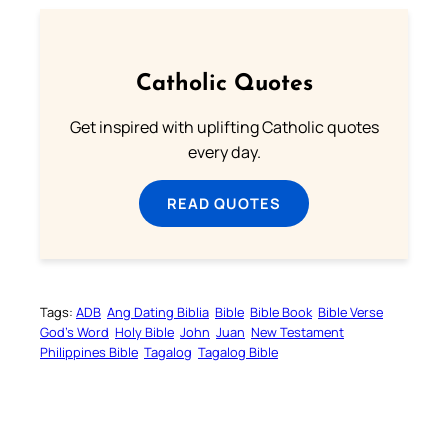
Catholic Quotes
Get inspired with uplifting Catholic quotes
every day.
READ QUOTES
Tags:
ADB
Ang Dating Biblia
Bible
Bible Book
Bible Verse
God’s Word
Holy Bible
John
Juan
New Testament
Philippines Bible
Tagalog
Tagalog Bible