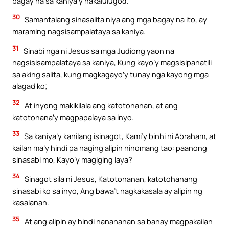
bagay na sa kaniya’y nakalulugod.
30
Samantalang sinasalita niya ang mga bagay na ito, ay
maraming nagsisampalataya sa kaniya.
31
Sinabi nga ni Jesus sa mga Judiong yaon na
nagsisisampalataya sa kaniya, Kung kayo’y magsisipanatili
sa aking salita, kung magkagayo’y tunay nga kayong mga
alagad ko;
32
At inyong makikilala ang katotohanan, at ang
katotohana’y magpapalaya sa inyo.
33
Sa kaniya’y kanilang isinagot, Kami’y binhi ni Abraham, at
kailan ma’y hindi pa naging alipin ninomang tao: paanong
sinasabi mo, Kayo’y magiging laya?
34
Sinagot sila ni Jesus, Katotohanan, katotohanang
sinasabi ko sa inyo, Ang bawa’t nagkakasala ay alipin ng
kasalanan.
35
At ang alipin ay hindi nananahan sa bahay magpakailan