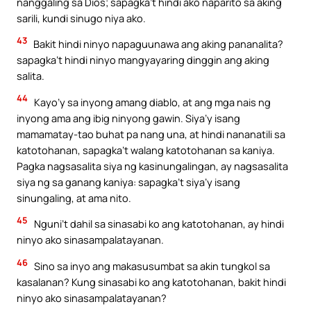
nanggaling sa Dios; sapagka’t hindi ako naparito sa aking
sarili, kundi sinugo niya ako.
43
Bakit hindi ninyo napaguunawa ang aking pananalita?
sapagka’t hindi ninyo mangyayaring dinggin ang aking
salita.
44
Kayo’y sa inyong amang diablo, at ang mga nais ng
inyong ama ang ibig ninyong gawin. Siya’y isang
mamamatay-tao buhat pa nang una, at hindi nananatili sa
katotohanan, sapagka’t walang katotohanan sa kaniya.
Pagka nagsasalita siya ng kasinungalingan, ay nagsasalita
siya ng sa ganang kaniya: sapagka’t siya’y isang
sinungaling, at ama nito.
45
Nguni’t dahil sa sinasabi ko ang katotohanan, ay hindi
ninyo ako sinasampalatayanan.
46
Sino sa inyo ang makasusumbat sa akin tungkol sa
kasalanan? Kung sinasabi ko ang katotohanan, bakit hindi
ninyo ako sinasampalatayanan?