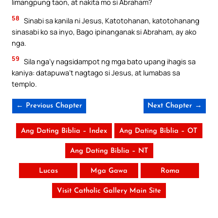
limangpung taon, at nakita mo si Abraham?
58
Sinabi sa kanila ni Jesus, Katotohanan, katotohanang
sinasabi ko sa inyo, Bago ipinanganak si Abraham, ay ako
nga.
59
Sila nga’y nagsidampot ng mga bato upang ihagis sa
kaniya: datapuwa’t nagtago si Jesus, at lumabas sa
templo.
← Previous Chapter
Next Chapter →
Ang Dating Biblia – Index
Ang Dating Biblia – OT
Ang Dating Biblia – NT
Lucas
Mga Gawa
Roma
Visit Catholic Gallery Main Site