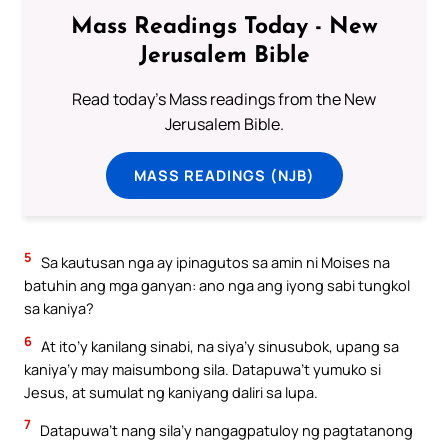
Mass Readings Today - New
Jerusalem Bible
Read today's Mass readings from the New
Jerusalem Bible.
MASS READINGS (NJB)
5
Sa kautusan nga ay ipinagutos sa amin ni Moises na
batuhin ang mga ganyan: ano nga ang iyong sabi tungkol
sa kaniya?
6
At ito’y kanilang sinabi, na siya’y sinusubok, upang sa
kaniya’y may maisumbong sila. Datapuwa’t yumuko si
Jesus, at sumulat ng kaniyang daliri sa lupa.
7
Datapuwa’t nang sila’y nangagpatuloy ng pagtatanong