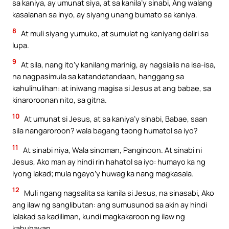
sa kaniya, ay umunat siya, at sa kanila’y sinabi, Ang walang
kasalanan sa inyo, ay siyang unang bumato sa kaniya.
8
At muli siyang yumuko, at sumulat ng kaniyang daliri sa
lupa.
9
At sila, nang ito’y kanilang marinig, ay nagsialis na isa-isa,
na nagpasimula sa katandatandaan, hanggang sa
kahulihulihan: at iniwang magisa si Jesus at ang babae, sa
kinaroroonan nito, sa gitna.
10
At umunat si Jesus, at sa kaniya’y sinabi, Babae, saan
sila nangaroroon? wala bagang taong humatol sa iyo?
11
At sinabi niya, Wala sinoman, Panginoon. At sinabi ni
Jesus, Ako man ay hindi rin hahatol sa iyo: humayo ka ng
iyong lakad; mula ngayo’y huwag ka nang magkasala.
12
Muli ngang nagsalita sa kanila si Jesus, na sinasabi, Ako
ang ilaw ng sanglibutan: ang sumusunod sa akin ay hindi
lalakad sa kadiliman, kundi magkakaroon ng ilaw ng
kabuhayan.