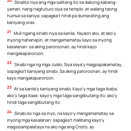
20
Sinalita niya ang mga salitang ito sa dakong kabang-
yaman, nang nagtuturo siya sa templo: at walang taong
humuli sa kaniya; sapagka’t hindi pa dumarating ang
kaniyang oras.
21
Muli ngang sinabi niya sa kanila, Yayaon ako, at ako’y
inyong hahanapin, at mangamamatay kayo sa inyong
kasalanan: sa aking paroroonan, ay hindi kayo
mangakaparoroon.
22
Sinabi nga ng mga Judio, Siya kaya’y magpapakamatay,
sapagka’t kaniyang sinabi, Sa aking paroroonan, ay hindi
kayo mangakaparoroon.
23
At sa kanila’y kaniyang sinabi, Kayo’y mga taga ibaba;
ako’y taga itaas: kayo’y mga taga sanglibutang ito; ako’y
hindi taga sanglibutang ito.
24
Sinabi ko nga sa inyo, na kayo’y mangamamatay sa
inyong mga kasalanan: sapagka’t malibang kayo’y
magsisampalataya na ako nga ang Cristo, ay