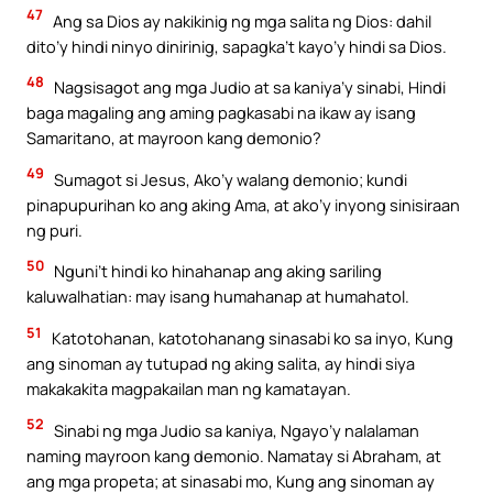
47
Ang sa Dios ay nakikinig ng mga salita ng Dios: dahil
dito’y hindi ninyo dinirinig, sapagka’t kayo’y hindi sa Dios.
48
Nagsisagot ang mga Judio at sa kaniya’y sinabi, Hindi
baga magaling ang aming pagkasabi na ikaw ay isang
Samaritano, at mayroon kang demonio?
49
Sumagot si Jesus, Ako’y walang demonio; kundi
pinapupurihan ko ang aking Ama, at ako’y inyong sinisiraan
ng puri.
50
Nguni’t hindi ko hinahanap ang aking sariling
kaluwalhatian: may isang humahanap at humahatol.
51
Katotohanan, katotohanang sinasabi ko sa inyo, Kung
ang sinoman ay tutupad ng aking salita, ay hindi siya
makakakita magpakailan man ng kamatayan.
52
Sinabi ng mga Judio sa kaniya, Ngayo’y nalalaman
naming mayroon kang demonio. Namatay si Abraham, at
ang mga propeta; at sinasabi mo, Kung ang sinoman ay