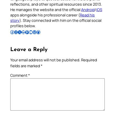
reflections, and other spiritual resources since 2013.
He manages the website and the official
Android
/
iOS
apps alongside his professional career (
Read his
story
). Stay connected with him on the official social
profiles below.
Follow Pradeep on Facebook
Follow Pradeep on Instagram
Follow Pradeep on X
Follow Pradeep on LinkedIn
Follow Pradeep on Pinterest
Subscribe to Pradeep’s Youtube Channel
Follow Pradeep on WordPress
Follow Pradeep on GitHub
Leave a Reply
Your email address will not be published.
Required
fields are marked
*
Comment
*