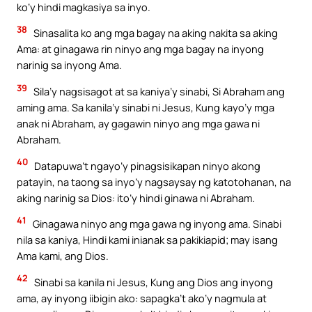
ko’y hindi magkasiya sa inyo.
38
Sinasalita ko ang mga bagay na aking nakita sa aking
Ama: at ginagawa rin ninyo ang mga bagay na inyong
narinig sa inyong Ama.
39
Sila’y nagsisagot at sa kaniya’y sinabi, Si Abraham ang
aming ama. Sa kanila’y sinabi ni Jesus, Kung kayo’y mga
anak ni Abraham, ay gagawin ninyo ang mga gawa ni
Abraham.
40
Datapuwa’t ngayo’y pinagsisikapan ninyo akong
patayin, na taong sa inyo’y nagsaysay ng katotohanan, na
aking narinig sa Dios: ito’y hindi ginawa ni Abraham.
41
Ginagawa ninyo ang mga gawa ng inyong ama. Sinabi
nila sa kaniya, Hindi kami inianak sa pakikiapid; may isang
Ama kami, ang Dios.
42
Sinabi sa kanila ni Jesus, Kung ang Dios ang inyong
ama, ay inyong iibigin ako: sapagka’t ako’y nagmula at