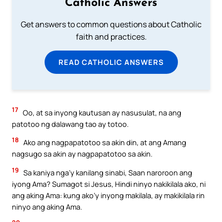
Catholic Answers
Get answers to common questions about Catholic
faith and practices.
READ CATHOLIC ANSWERS
17
Oo, at sa inyong kautusan ay nasusulat, na ang
patotoo ng dalawang tao ay totoo.
18
Ako ang nagpapatotoo sa akin din, at ang Amang
nagsugo sa akin ay nagpapatotoo sa akin.
19
Sa kaniya nga’y kanilang sinabi, Saan naroroon ang
iyong Ama? Sumagot si Jesus, Hindi ninyo nakikilala ako, ni
ang aking Ama: kung ako’y inyong makilala, ay makikilala rin
ninyo ang aking Ama.