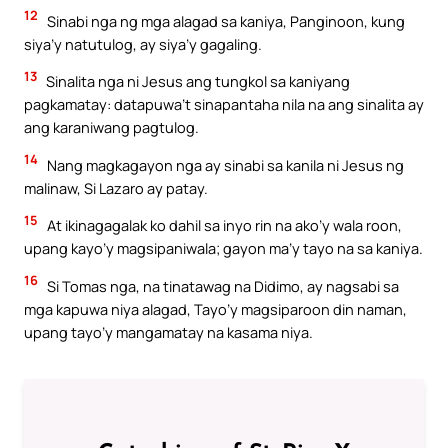
12
Sinabi nga ng mga alagad sa kaniya, Panginoon, kung
siya’y natutulog, ay siya’y gagaling.
13
Sinalita nga ni Jesus ang tungkol sa kaniyang
pagkamatay: datapuwa’t sinapantaha nila na ang sinalita ay
ang karaniwang pagtulog.
14
Nang magkagayon nga ay sinabi sa kanila ni Jesus ng
malinaw, Si Lazaro ay patay.
15
At ikinagagalak ko dahil sa inyo rin na ako’y wala roon,
upang kayo’y magsipaniwala; gayon ma’y tayo na sa kaniya.
16
Si Tomas nga, na tinatawag na Didimo, ay nagsabi sa
mga kapuwa niya alagad, Tayo’y magsiparoon din naman,
upang tayo’y mangamatay na kasama niya.