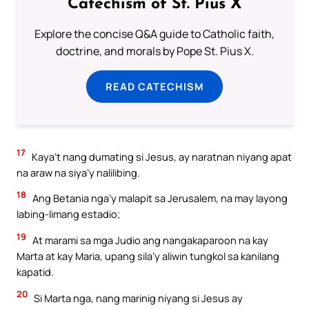
Catechism of St. Pius X
Explore the concise Q&A guide to Catholic faith,
doctrine, and morals by Pope St. Pius X.
READ CATECHISM
17
Kaya’t nang dumating si Jesus, ay naratnan niyang apat
na araw na siya’y nalilibing.
18
Ang Betania nga’y malapit sa Jerusalem, na may layong
labing-limang estadio;
19
At marami sa mga Judio ang nangakaparoon na kay
Marta at kay Maria, upang sila’y aliwin tungkol sa kanilang
kapatid.
20
Si Marta nga, nang marinig niyang si Jesus ay