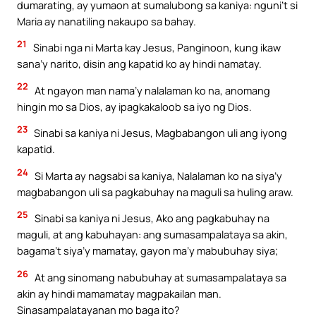
dumarating, ay yumaon at sumalubong sa kaniya: nguni’t si
Maria ay nanatiling nakaupo sa bahay.
21
Sinabi nga ni Marta kay Jesus, Panginoon, kung ikaw
sana’y narito, disin ang kapatid ko ay hindi namatay.
22
At ngayon man nama’y nalalaman ko na, anomang
hingin mo sa Dios, ay ipagkakaloob sa iyo ng Dios.
23
Sinabi sa kaniya ni Jesus, Magbabangon uli ang iyong
kapatid.
24
Si Marta ay nagsabi sa kaniya, Nalalaman ko na siya’y
magbabangon uli sa pagkabuhay na maguli sa huling araw.
25
Sinabi sa kaniya ni Jesus, Ako ang pagkabuhay na
maguli, at ang kabuhayan: ang sumasampalataya sa akin,
bagama’t siya’y mamatay, gayon ma’y mabubuhay siya;
26
At ang sinomang nabubuhay at sumasampalataya sa
akin ay hindi mamamatay magpakailan man.
Sinasampalatayanan mo baga ito?