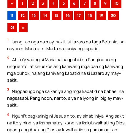
«
1
2
3
4
5
6
7
8
9
10
11
12
13
14
15
16
17
18
19
20
21
»
1
Isang tao nga na may-sakit, si Lazaro na taga Betania, na
nayon ni Maria at ni Marta na kaniyang kapatid.
2
At ito’y yaong si Maria na nagpahid sa Panginoon ng
unguento, at kinuskos ang kaniyang mga paa ng kaniyang
mga buhok, na ang kaniyang kapatid na si Lazaro ay may-
sakit.
3
Nagpasugo nga sa kaniya ang mga kapatid na babae, na
nagsasabi, Panginoon, narito, siya na iyong iniibig ay may-
sakit.
4
Nguni’t pagkarinig ni Jesus nito, ay sinabi niya, Ang sakit
na ito’y hindi sa ikamamatay, kundi sa ikaluluwalhati ng Dios,
upang ang Anak ng Dios ay luwalhatiin sa pamamagitan