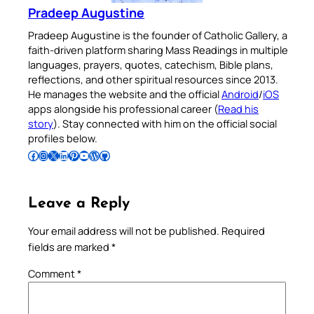
Pradeep Augustine
Pradeep Augustine is the founder of Catholic Gallery, a
faith-driven platform sharing Mass Readings in multiple
languages, prayers, quotes, catechism, Bible plans,
reflections, and other spiritual resources since 2013.
He manages the website and the official
Android
/
iOS
apps alongside his professional career (
Read his
story
). Stay connected with him on the official social
profiles below.
Follow Pradeep on Facebook
Follow Pradeep on Instagram
Follow Pradeep on X
Follow Pradeep on LinkedIn
Follow Pradeep on Pinterest
Subscribe to Pradeep’s Youtube Channel
Follow Pradeep on WordPress
Follow Pradeep on GitHub
Leave a Reply
Your email address will not be published.
Required
fields are marked
*
Comment
*