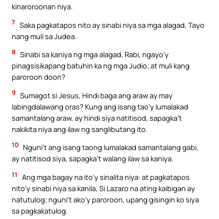
kinaroroonan niya.
7
Saka pagkatapos nito ay sinabi niya sa mga alagad, Tayo
nang muli sa Judea.
8
Sinabi sa kaniya ng mga alagad, Rabi, ngayo’y
pinagsisikapang batuhin ka ng mga Judio; at muli kang
paroroon doon?
9
Sumagot si Jesus, Hindi baga ang araw ay may
labingdalawang oras? Kung ang isang tao’y lumalakad
samantalang araw, ay hindi siya natitisod, sapagka’t
nakikita niya ang ilaw ng sanglibutang ito.
10
Nguni’t ang isang taong lumalakad samantalang gabi,
ay natitisod siya, sapagka’t walang ilaw sa kaniya.
11
Ang mga bagay na ito’y sinalita niya: at pagkatapos
nito’y sinabi niya sa kanila, Si Lazaro na ating kaibigan ay
natutulog; nguni’t ako’y paroroon, upang gisingin ko siya
sa pagkakatulog.