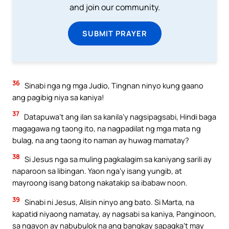
and join our community.
SUBMIT PRAYER
36
Sinabi nga ng mga Judio, Tingnan ninyo kung gaano
ang pagibig niya sa kaniya!
37
Datapuwa’t ang ilan sa kanila’y nagsipagsabi, Hindi baga
magagawa ng taong ito, na nagpadilat ng mga mata ng
bulag, na ang taong ito naman ay huwag mamatay?
38
Si Jesus nga sa muling pagkalagim sa kaniyang sarili ay
naparoon sa libingan. Yaon nga’y isang yungib, at
mayroong isang batong nakatakip sa ibabaw noon.
39
Sinabi ni Jesus, Alisin ninyo ang bato. Si Marta, na
kapatid niyaong namatay, ay nagsabi sa kaniya, Panginoon,
sa ngayon ay nabubulok na ang bangkay sapagka’t may