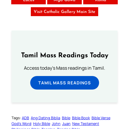
Lucas
Mga Gawa
Roma
Visit Catholic Gallery Main Site
Tamil Mass Readings Today
Access today's Mass readings in Tamil.
TAMIL MASS READINGS
Tags:
ADB
Ang Dating Biblia
Bible
Bible Book
Bible Verse
God’s Word
Holy Bible
John
Juan
New Testament