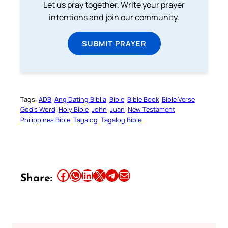
Let us pray together. Write your prayer
intentions and join our community.
SUBMIT PRAYER
Tags:
ADB
Ang Dating Biblia
Bible
Bible Book
Bible Verse
God’s Word
Holy Bible
John
Juan
New Testament
Philippines Bible
Tagalog
Tagalog Bible
Share this article on Facebook
Share this article on WhatsApp
Share this article on LinkedIn
Share this article on X
Share this article on Telegram
Email this Article
Share: