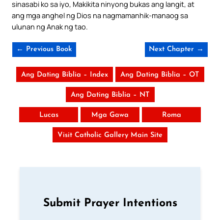
sinasabi ko sa iyo, Makikita ninyong bukas ang langit, at
ang mga anghel ng Dios na nagmamanhik-manaog sa
ulunan ng Anak ng tao.
← Previous Book
Next Chapter →
Ang Dating Biblia – Index
Ang Dating Biblia – OT
Ang Dating Biblia – NT
Lucas
Mga Gawa
Roma
Visit Catholic Gallery Main Site
Submit Prayer Intentions