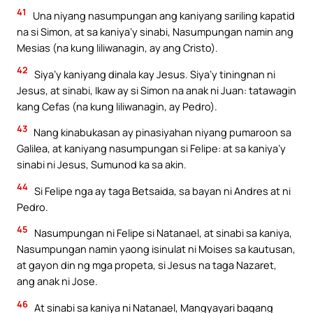
41
Una niyang nasumpungan ang kaniyang sariling kapatid
na si Simon, at sa kaniya’y sinabi, Nasumpungan namin ang
Mesias (na kung liliwanagin, ay ang Cristo).
42
Siya’y kaniyang dinala kay Jesus. Siya’y tiningnan ni
Jesus, at sinabi, Ikaw ay si Simon na anak ni Juan: tatawagin
kang Cefas (na kung liliwanagin, ay Pedro).
43
Nang kinabukasan ay pinasiyahan niyang pumaroon sa
Galilea, at kaniyang nasumpungan si Felipe: at sa kaniya’y
sinabi ni Jesus, Sumunod ka sa akin.
44
Si Felipe nga ay taga Betsaida, sa bayan ni Andres at ni
Pedro.
45
Nasumpungan ni Felipe si Natanael, at sinabi sa kaniya,
Nasumpungan namin yaong isinulat ni Moises sa kautusan,
at gayon din ng mga propeta, si Jesus na taga Nazaret,
ang anak ni Jose.
46
At sinabi sa kaniya ni Natanael, Mangyayari bagang