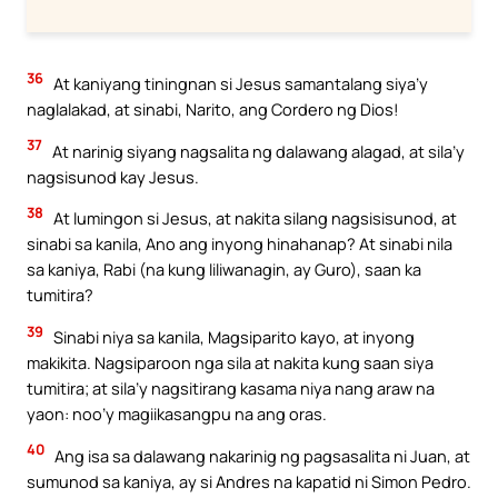
36
At kaniyang tiningnan si Jesus samantalang siya’y
naglalakad, at sinabi, Narito, ang Cordero ng Dios!
37
At narinig siyang nagsalita ng dalawang alagad, at sila’y
nagsisunod kay Jesus.
38
At lumingon si Jesus, at nakita silang nagsisisunod, at
sinabi sa kanila, Ano ang inyong hinahanap? At sinabi nila
sa kaniya, Rabi (na kung liliwanagin, ay Guro), saan ka
tumitira?
39
Sinabi niya sa kanila, Magsiparito kayo, at inyong
makikita. Nagsiparoon nga sila at nakita kung saan siya
tumitira; at sila’y nagsitirang kasama niya nang araw na
yaon: noo’y magiikasangpu na ang oras.
40
Ang isa sa dalawang nakarinig ng pagsasalita ni Juan, at
sumunod sa kaniya, ay si Andres na kapatid ni Simon Pedro.