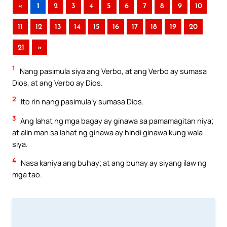
«
1
2
3
4
5
6
7
8
9
10
11
12
13
14
15
16
17
18
19
20
21
»
1
Nang pasimula siya ang Verbo, at ang Verbo ay sumasa
Dios, at ang Verbo ay Dios.
2
Ito rin nang pasimula’y sumasa Dios.
3
Ang lahat ng mga bagay ay ginawa sa pamamagitan niya;
at alin man sa lahat ng ginawa ay hindi ginawa kung wala
siya.
4
Nasa kaniya ang buhay; at ang buhay ay siyang ilaw ng
mga tao.