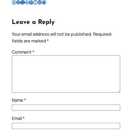
Follow Pradeep on Facebook
Follow Pradeep on Instagram
Follow Pradeep on X
Follow Pradeep on LinkedIn
Follow Pradeep on Pinterest
Subscribe to Pradeep’s Youtube Channel
Follow Pradeep on WordPress
Follow Pradeep on GitHub
Leave a Reply
Your email address will not be published.
Required
fields are marked
*
Comment
*
Name
*
Email
*