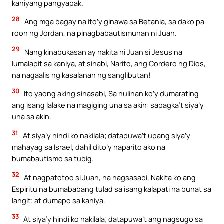
kaniyang pangyapak.
28
Ang mga bagay na ito’y ginawa sa Betania, sa dako pa
roon ng Jordan, na pinagbabautismuhan ni Juan.
29
Nang kinabukasan ay nakita ni Juan si Jesus na
lumalapit sa kaniya, at sinabi, Narito, ang Cordero ng Dios,
na nagaalis ng kasalanan ng sanglibutan!
30
Ito yaong aking sinasabi, Sa hulihan ko’y dumarating
ang isang lalake na magiging una sa akin: sapagka’t siya’y
una sa akin.
31
At siya’y hindi ko nakilala; datapuwa’t upang siya’y
mahayag sa Israel, dahil dito’y naparito ako na
bumabautismo sa tubig.
32
At nagpatotoo si Juan, na nagsasabi, Nakita ko ang
Espiritu na bumababang tulad sa isang kalapati na buhat sa
langit; at dumapo sa kaniya.
33
At siya’y hindi ko nakilala; datapuwa’t ang nagsugo sa