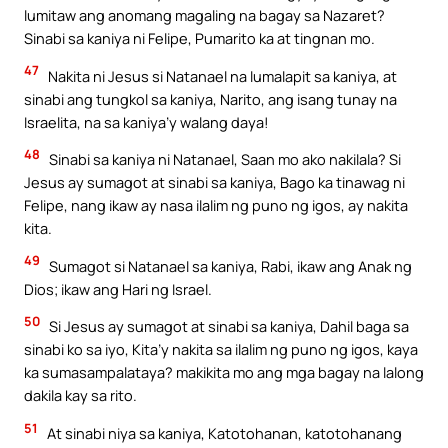
lumitaw ang anomang magaling na bagay sa Nazaret?
Sinabi sa kaniya ni Felipe, Pumarito ka at tingnan mo.
47
Nakita ni Jesus si Natanael na lumalapit sa kaniya, at
sinabi ang tungkol sa kaniya, Narito, ang isang tunay na
Israelita, na sa kaniya’y walang daya!
48
Sinabi sa kaniya ni Natanael, Saan mo ako nakilala? Si
Jesus ay sumagot at sinabi sa kaniya, Bago ka tinawag ni
Felipe, nang ikaw ay nasa ilalim ng puno ng igos, ay nakita
kita.
49
Sumagot si Natanael sa kaniya, Rabi, ikaw ang Anak ng
Dios; ikaw ang Hari ng Israel.
50
Si Jesus ay sumagot at sinabi sa kaniya, Dahil baga sa
sinabi ko sa iyo, Kita’y nakita sa ilalim ng puno ng igos, kaya
ka sumasampalataya? makikita mo ang mga bagay na lalong
dakila kay sa rito.
51
At sinabi niya sa kaniya, Katotohanan, katotohanang