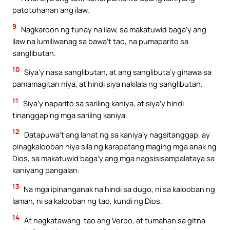
patotohanan ang ilaw.
9
Nagkaroon ng tunay na ilaw, sa makatuwid baga’y ang
ilaw na lumiliwanag sa bawa’t tao, na pumaparito sa
sanglibutan.
10
Siya’y nasa sanglibutan, at ang sanglibuta’y ginawa sa
pamamagitan niya, at hindi siya nakilala ng sanglibutan.
11
Siya’y naparito sa sariling kaniya, at siya’y hindi
tinanggap ng mga sariling kaniya.
12
Datapuwa’t ang lahat ng sa kaniya’y nagsitanggap, ay
pinagkalooban niya sila ng karapatang maging mga anak ng
Dios, sa makatuwid baga’y ang mga nagsisisampalataya sa
kaniyang pangalan:
13
Na mga ipinanganak na hindi sa dugo, ni sa kalooban ng
laman, ni sa kalooban ng tao, kundi ng Dios.
14
At nagkatawang-tao ang Verbo, at tumahan sa gitna