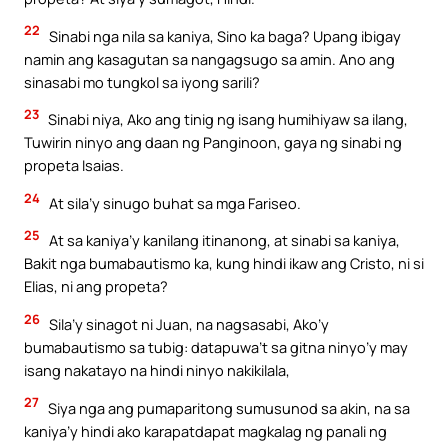
22
Sinabi nga nila sa kaniya, Sino ka baga? Upang ibigay
namin ang kasagutan sa nangagsugo sa amin. Ano ang
sinasabi mo tungkol sa iyong sarili?
23
Sinabi niya, Ako ang tinig ng isang humihiyaw sa ilang,
Tuwirin ninyo ang daan ng Panginoon, gaya ng sinabi ng
propeta Isaias.
24
At sila’y sinugo buhat sa mga Fariseo.
25
At sa kaniya’y kanilang itinanong, at sinabi sa kaniya,
Bakit nga bumabautismo ka, kung hindi ikaw ang Cristo, ni si
Elias, ni ang propeta?
26
Sila’y sinagot ni Juan, na nagsasabi, Ako’y
bumabautismo sa tubig: datapuwa’t sa gitna ninyo’y may
isang nakatayo na hindi ninyo nakikilala,
27
Siya nga ang pumaparitong sumusunod sa akin, na sa
kaniya’y hindi ako karapatdapat magkalag ng panali ng