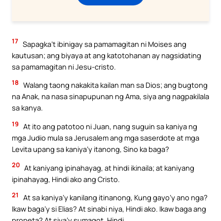
17
Sapagka’t ibinigay sa pamamagitan ni Moises ang
kautusan; ang biyaya at ang katotohanan ay nagsidating
sa pamamagitan ni Jesu-cristo.
18
Walang taong nakakita kailan man sa Dios; ang bugtong
na Anak, na nasa sinapupunan ng Ama, siya ang nagpakilala
sa kanya.
19
At ito ang patotoo ni Juan, nang suguin sa kaniya ng
mga Judio mula sa Jerusalem ang mga saserdote at mga
Levita upang sa kaniya’y itanong, Sino ka baga?
20
At kaniyang ipinahayag, at hindi ikinaila; at kaniyang
ipinahayag, Hindi ako ang Cristo.
21
At sa kaniya’y kanilang itinanong, Kung gayo’y ano nga?
Ikaw baga’y si Elias? At sinabi niya, Hindi ako. Ikaw baga ang
propeta? At siya’y sumagot, Hindi.