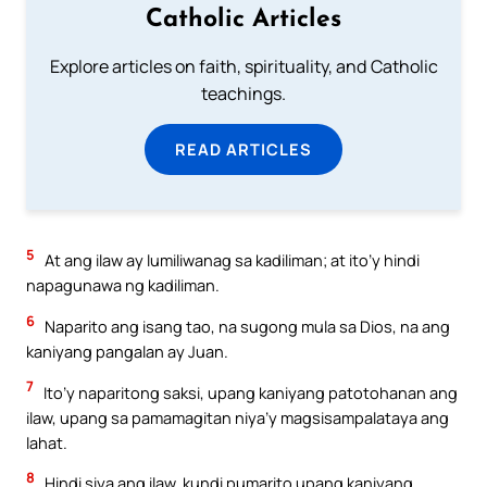
Catholic Articles
Explore articles on faith, spirituality, and Catholic
teachings.
READ ARTICLES
5
At ang ilaw ay lumiliwanag sa kadiliman; at ito’y hindi
napagunawa ng kadiliman.
6
Naparito ang isang tao, na sugong mula sa Dios, na ang
kaniyang pangalan ay Juan.
7
Ito’y naparitong saksi, upang kaniyang patotohanan ang
ilaw, upang sa pamamagitan niya’y magsisampalataya ang
lahat.
8
Hindi siya ang ilaw, kundi pumarito upang kaniyang