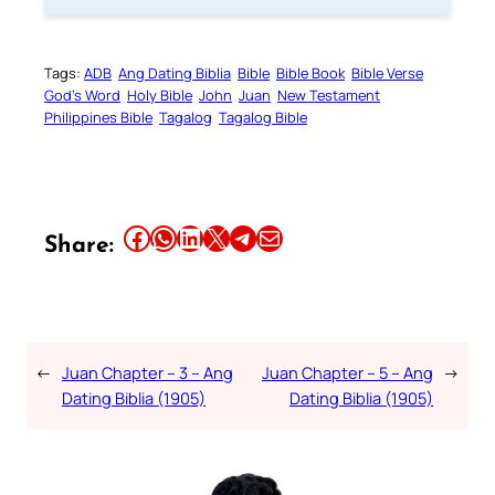
Tags:
ADB
Ang Dating Biblia
Bible
Bible Book
Bible Verse
God’s Word
Holy Bible
John
Juan
New Testament
Philippines Bible
Tagalog
Tagalog Bible
Share this article on Facebook
Share this article on WhatsApp
Share this article on LinkedIn
Share this article on X
Share this article on Telegram
Email this Article
Share:
←
Juan Chapter – 3 – Ang
Juan Chapter – 5 – Ang
→
Dating Biblia (1905)
Dating Biblia (1905)