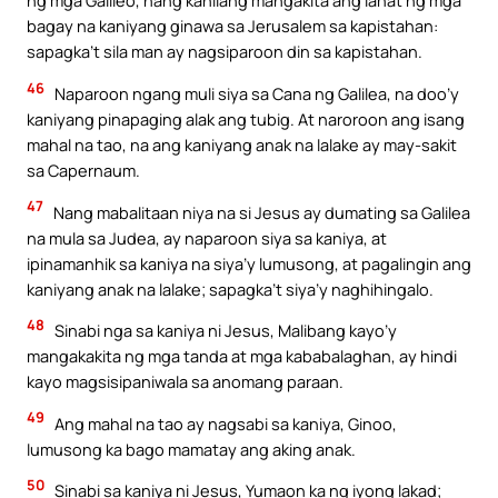
ng mga Galileo, nang kanilang mangakita ang lahat ng mga
bagay na kaniyang ginawa sa Jerusalem sa kapistahan:
sapagka’t sila man ay nagsiparoon din sa kapistahan.
46
Naparoon ngang muli siya sa Cana ng Galilea, na doo’y
kaniyang pinapaging alak ang tubig. At naroroon ang isang
mahal na tao, na ang kaniyang anak na lalake ay may-sakit
sa Capernaum.
47
Nang mabalitaan niya na si Jesus ay dumating sa Galilea
na mula sa Judea, ay naparoon siya sa kaniya, at
ipinamanhik sa kaniya na siya’y lumusong, at pagalingin ang
kaniyang anak na lalake; sapagka’t siya’y naghihingalo.
48
Sinabi nga sa kaniya ni Jesus, Malibang kayo’y
mangakakita ng mga tanda at mga kababalaghan, ay hindi
kayo magsisipaniwala sa anomang paraan.
49
Ang mahal na tao ay nagsabi sa kaniya, Ginoo,
lumusong ka bago mamatay ang aking anak.
50
Sinabi sa kaniya ni Jesus, Yumaon ka ng iyong lakad;