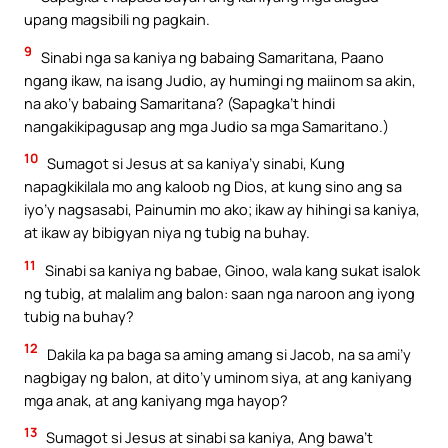
upang magsibili ng pagkain.
9
Sinabi nga sa kaniya ng babaing Samaritana, Paano
ngang ikaw, na isang Judio, ay humingi ng maiinom sa akin,
na ako’y babaing Samaritana? (Sapagka’t hindi
nangakikipagusap ang mga Judio sa mga Samaritano.)
10
Sumagot si Jesus at sa kaniya’y sinabi, Kung
napagkikilala mo ang kaloob ng Dios, at kung sino ang sa
iyo’y nagsasabi, Painumin mo ako; ikaw ay hihingi sa kaniya,
at ikaw ay bibigyan niya ng tubig na buhay.
11
Sinabi sa kaniya ng babae, Ginoo, wala kang sukat isalok
ng tubig, at malalim ang balon: saan nga naroon ang iyong
tubig na buhay?
12
Dakila ka pa baga sa aming amang si Jacob, na sa ami’y
nagbigay ng balon, at dito’y uminom siya, at ang kaniyang
mga anak, at ang kaniyang mga hayop?
13
Sumagot si Jesus at sinabi sa kaniya, Ang bawa’t