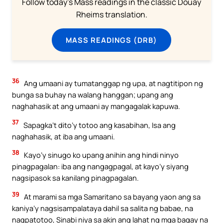
Follow today's Mass readings in the classic Douay
Rheims translation.
MASS READINGS (DRB)
36
Ang umaani ay tumatanggap ng upa, at nagtitipon ng
bunga sa buhay na walang hanggan; upang ang
naghahasik at ang umaani ay mangagalak kapuwa.
37
Sapagka’t dito’y totoo ang kasabihan, Isa ang
naghahasik, at iba ang umaani.
38
Kayo’y sinugo ko upang anihin ang hindi ninyo
pinagpagalan: iba ang nangagpagal, at kayo’y siyang
nagsipasok sa kanilang pinagpagalan.
39
At marami sa mga Samaritano sa bayang yaon ang sa
kaniya’y nagsisampalataya dahil sa salita ng babae, na
nagpatotoo, Sinabi niya sa akin ang lahat ng mga bagay na