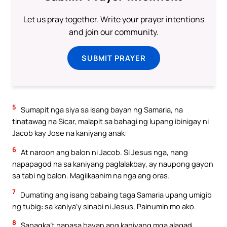
Let us pray together. Write your prayer intentions
and join our community.
SUBMIT PRAYER
5
Sumapit nga siya sa isang bayan ng Samaria, na
tinatawag na Sicar, malapit sa bahagi ng lupang ibinigay ni
Jacob kay Jose na kaniyang anak:
6
At naroon ang balon ni Jacob. Si Jesus nga, nang
napapagod na sa kaniyang paglalakbay, ay naupong gayon
sa tabi ng balon. Magiikaanim na nga ang oras.
7
Dumating ang isang babaing taga Samaria upang umigib
ng tubig: sa kaniya’y sinabi ni Jesus, Painumin mo ako.
8
Sapagka’t napasa bayan ang kaniyang mga alagad