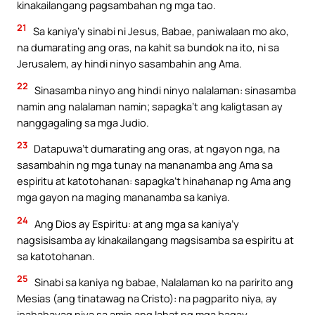
kinakailangang pagsambahan ng mga tao.
21
Sa kaniya’y sinabi ni Jesus, Babae, paniwalaan mo ako,
na dumarating ang oras, na kahit sa bundok na ito, ni sa
Jerusalem, ay hindi ninyo sasambahin ang Ama.
22
Sinasamba ninyo ang hindi ninyo nalalaman: sinasamba
namin ang nalalaman namin; sapagka’t ang kaligtasan ay
nanggagaling sa mga Judio.
23
Datapuwa’t dumarating ang oras, at ngayon nga, na
sasambahin ng mga tunay na mananamba ang Ama sa
espiritu at katotohanan: sapagka’t hinahanap ng Ama ang
mga gayon na maging mananamba sa kaniya.
24
Ang Dios ay Espiritu: at ang mga sa kaniya’y
nagsisisamba ay kinakailangang magsisamba sa espiritu at
sa katotohanan.
25
Sinabi sa kaniya ng babae, Nalalaman ko na paririto ang
Mesias (ang tinatawag na Cristo): na pagparito niya, ay
ipahahayag niya sa amin ang lahat ng mga bagay.