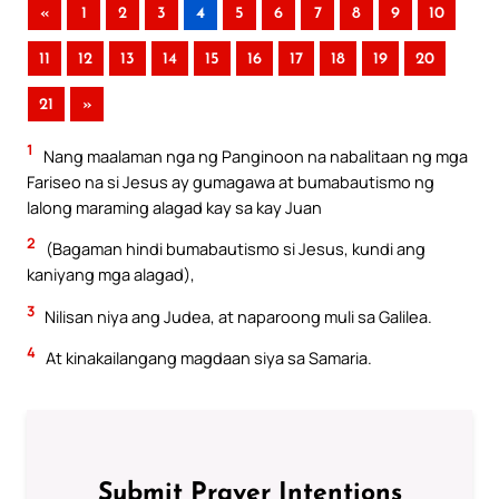
«
1
2
3
4
5
6
7
8
9
10
11
12
13
14
15
16
17
18
19
20
21
»
1
Nang maalaman nga ng Panginoon na nabalitaan ng mga
Fariseo na si Jesus ay gumagawa at bumabautismo ng
lalong maraming alagad kay sa kay Juan
2
(Bagaman hindi bumabautismo si Jesus, kundi ang
kaniyang mga alagad),
3
Nilisan niya ang Judea, at naparoong muli sa Galilea.
4
At kinakailangang magdaan siya sa Samaria.
Submit Prayer Intentions