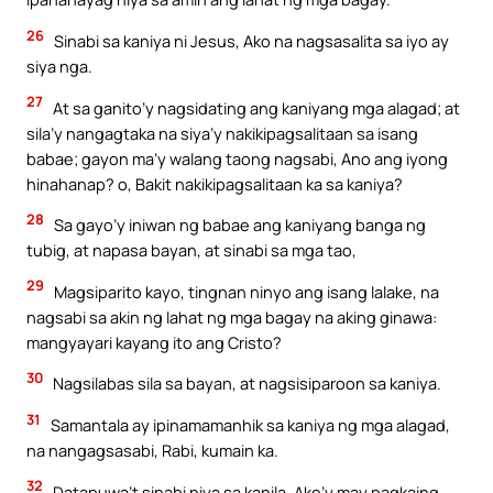
26
Sinabi sa kaniya ni Jesus, Ako na nagsasalita sa iyo ay
siya nga.
27
At sa ganito’y nagsidating ang kaniyang mga alagad; at
sila’y nangagtaka na siya’y nakikipagsalitaan sa isang
babae; gayon ma’y walang taong nagsabi, Ano ang iyong
hinahanap? o, Bakit nakikipagsalitaan ka sa kaniya?
28
Sa gayo’y iniwan ng babae ang kaniyang banga ng
tubig, at napasa bayan, at sinabi sa mga tao,
29
Magsiparito kayo, tingnan ninyo ang isang lalake, na
nagsabi sa akin ng lahat ng mga bagay na aking ginawa:
mangyayari kayang ito ang Cristo?
30
Nagsilabas sila sa bayan, at nagsisiparoon sa kaniya.
31
Samantala ay ipinamamanhik sa kaniya ng mga alagad,
na nangagsasabi, Rabi, kumain ka.
32
Datapuwa’t sinabi niya sa kanila, Ako’y may pagkaing