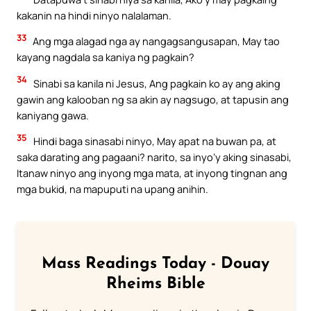
kakanin na hindi ninyo nalalaman.
33
Ang mga alagad nga ay nangagsangusapan, May tao
kayang nagdala sa kaniya ng pagkain?
34
Sinabi sa kanila ni Jesus, Ang pagkain ko ay ang aking
gawin ang kalooban ng sa akin ay nagsugo, at tapusin ang
kaniyang gawa.
35
Hindi baga sinasabi ninyo, May apat na buwan pa, at
saka darating ang pagaani? narito, sa inyo’y aking sinasabi,
Itanaw ninyo ang inyong mga mata, at inyong tingnan ang
mga bukid, na mapuputi na upang anihin.
Mass Readings Today - Douay
Rheims Bible