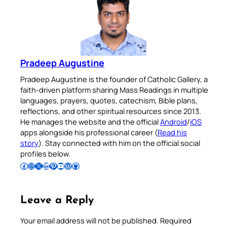
Pradeep Augustine
Pradeep Augustine is the founder of Catholic Gallery, a
faith-driven platform sharing Mass Readings in multiple
languages, prayers, quotes, catechism, Bible plans,
reflections, and other spiritual resources since 2013.
He manages the website and the official
Android
/
iOS
apps alongside his professional career (
Read his
story
). Stay connected with him on the official social
profiles below.
Follow Pradeep on Facebook
Follow Pradeep on Instagram
Follow Pradeep on X
Follow Pradeep on LinkedIn
Follow Pradeep on Pinterest
Subscribe to Pradeep’s Youtube Channel
Follow Pradeep on WordPress
Follow Pradeep on GitHub
Leave a Reply
Your email address will not be published.
Required