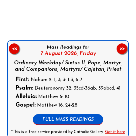
Follow us on Facebook
Follow us on Instagram
Follow us on X
Subscribe to our YouTube Channel
Follow us on WhatsApp
Mass Readings for
<<
>>
7 August 2026,
Friday
Ordinary Weekday/ Sixtus II, Pope, Martyr,
and Companions, Martyrs/ Cajetan, Priest
First:
Nahum 2: 1, 3; 3: 1-3, 6-7
Psalm:
Deuteronomy 32: 35cd-36ab, 39abcd, 41
Alleluia:
Matthew 5: 10
Gospel:
Matthew 16: 24-28
FULL MASS READINGS
*This is a free service provided by Catholic Gallery.
Get it here