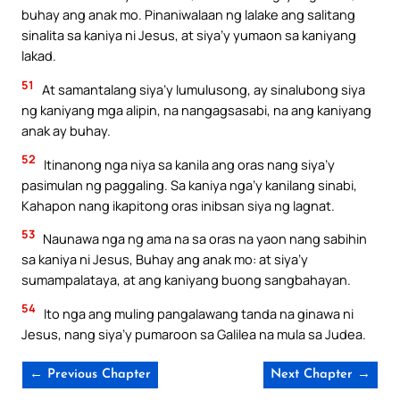
buhay ang anak mo. Pinaniwalaan ng lalake ang salitang
sinalita sa kaniya ni Jesus, at siya’y yumaon sa kaniyang
lakad.
51
At samantalang siya’y lumulusong, ay sinalubong siya
ng kaniyang mga alipin, na nangagsasabi, na ang kaniyang
anak ay buhay.
52
Itinanong nga niya sa kanila ang oras nang siya’y
pasimulan ng paggaling. Sa kaniya nga’y kanilang sinabi,
Kahapon nang ikapitong oras inibsan siya ng lagnat.
53
Naunawa nga ng ama na sa oras na yaon nang sabihin
sa kaniya ni Jesus, Buhay ang anak mo: at siya’y
sumampalataya, at ang kaniyang buong sangbahayan.
54
Ito nga ang muling pangalawang tanda na ginawa ni
Jesus, nang siya’y pumaroon sa Galilea na mula sa Judea.
← Previous Chapter
Next Chapter →