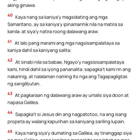
aking ginawa.
40
Kaya nang sa kaniya’y magsidating ang mga
Samaritano, ay sa kaniya’y ipinamanhik nila na matira sa
kanila: at siya’y natira roong dalawang araw.
41
At lalo pang marami ang mga nagsisampalataya sa
kaniya dahil sa kaniyang salita;
42
At sinabi nila sa babae, Ngayo’y nagsisisampalataya
kami, hindi dahil sa iyong pananalita: sapagka’t kami rin ang
nakarinig, at nalalaman naming ito nga ang Tagapagligtas
ng sanglibutan.
43
At pagkaraan ng dalawang araw ay umalis siya doon at
napasa Galilea.
44
Sapagka’t si Jesus din ang nagpatotoo, na ang isang
propeta ay walang kapurihan sa kaniyang sariling lupain.
45
Kaya nang siya’y dumating sa Galilea, ay tinanggap siya