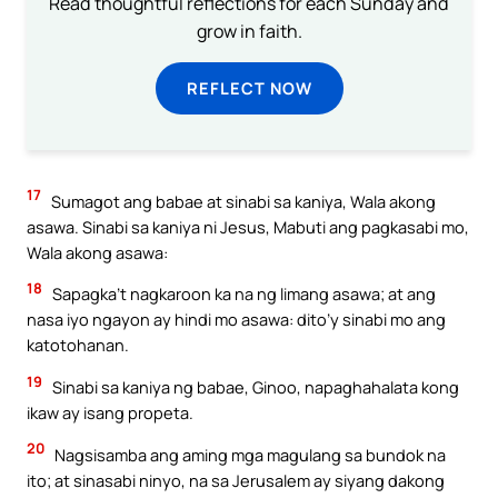
Read thoughtful reflections for each Sunday and
grow in faith.
REFLECT NOW
17
Sumagot ang babae at sinabi sa kaniya, Wala akong
asawa. Sinabi sa kaniya ni Jesus, Mabuti ang pagkasabi mo,
Wala akong asawa:
18
Sapagka’t nagkaroon ka na ng limang asawa; at ang
nasa iyo ngayon ay hindi mo asawa: dito’y sinabi mo ang
katotohanan.
19
Sinabi sa kaniya ng babae, Ginoo, napaghahalata kong
ikaw ay isang propeta.
20
Nagsisamba ang aming mga magulang sa bundok na
ito; at sinasabi ninyo, na sa Jerusalem ay siyang dakong