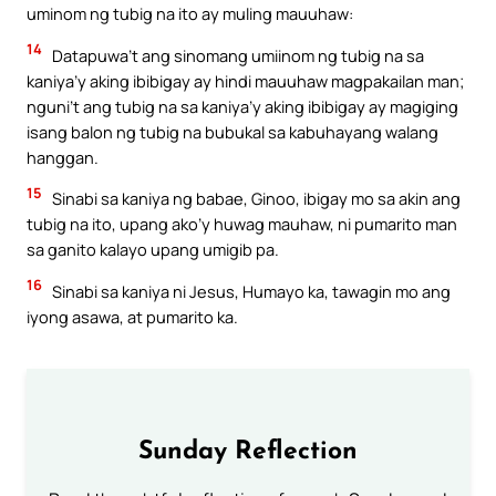
uminom ng tubig na ito ay muling mauuhaw:
14
Datapuwa’t ang sinomang umiinom ng tubig na sa
kaniya’y aking ibibigay ay hindi mauuhaw magpakailan man;
nguni’t ang tubig na sa kaniya’y aking ibibigay ay magiging
isang balon ng tubig na bubukal sa kabuhayang walang
hanggan.
15
Sinabi sa kaniya ng babae, Ginoo, ibigay mo sa akin ang
tubig na ito, upang ako’y huwag mauhaw, ni pumarito man
sa ganito kalayo upang umigib pa.
16
Sinabi sa kaniya ni Jesus, Humayo ka, tawagin mo ang
iyong asawa, at pumarito ka.
Sunday Reflection