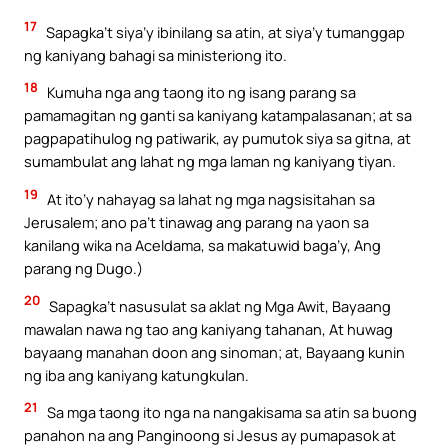
17
Sapagka’t siya’y ibinilang sa atin, at siya’y tumanggap
ng kaniyang bahagi sa ministeriong ito.
18
Kumuha nga ang taong ito ng isang parang sa
pamamagitan ng ganti sa kaniyang katampalasanan; at sa
pagpapatihulog ng patiwarik, ay pumutok siya sa gitna, at
sumambulat ang lahat ng mga laman ng kaniyang tiyan.
19
At ito’y nahayag sa lahat ng mga nagsisitahan sa
Jerusalem; ano pa’t tinawag ang parang na yaon sa
kanilang wika na Aceldama, sa makatuwid baga’y, Ang
parang ng Dugo.)
20
Sapagka’t nasusulat sa aklat ng Mga Awit, Bayaang
mawalan nawa ng tao ang kaniyang tahanan, At huwag
bayaang manahan doon ang sinoman; at, Bayaang kunin
ng iba ang kaniyang katungkulan.
21
Sa mga taong ito nga na nangakisama sa atin sa buong
panahon na ang Panginoong si Jesus ay pumapasok at