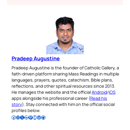
Pradeep Augustine
Pradeep Augustine is the founder of Catholic Gallery, a
faith-driven platform sharing Mass Readings in multiple
languages, prayers, quotes, catechism, Bible plans,
reflections, and other spiritual resources since 2013.
He manages the website and the official
Android
/
iOS
apps alongside his professional career (
Read his
story
). Stay connected with him on the official social
profiles below.
Follow Pradeep on Facebook
Follow Pradeep on Instagram
Follow Pradeep on X
Follow Pradeep on LinkedIn
Follow Pradeep on Pinterest
Subscribe to Pradeep’s Youtube Channel
Follow Pradeep on WordPress
Follow Pradeep on GitHub