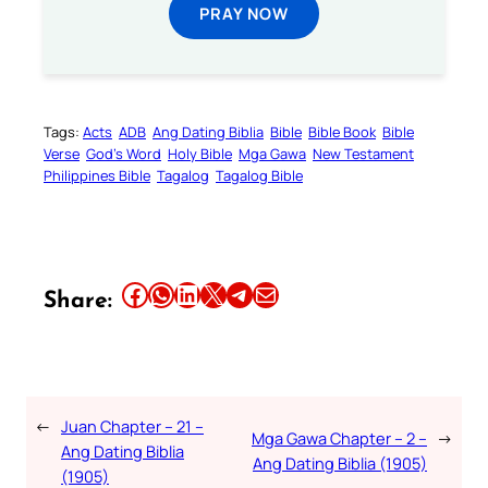
PRAY NOW
Tags:
Acts
ADB
Ang Dating Biblia
Bible
Bible Book
Bible
Verse
God’s Word
Holy Bible
Mga Gawa
New Testament
Philippines Bible
Tagalog
Tagalog Bible
Share this article on Facebook
Share this article on WhatsApp
Share this article on LinkedIn
Share this article on X
Share this article on Telegram
Email this Article
Share:
←
Juan Chapter – 21 –
Mga Gawa Chapter – 2 –
→
Ang Dating Biblia
Ang Dating Biblia (1905)
(1905)