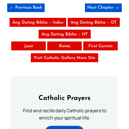
← Previous Book
Next Chapter →
Ang Dating Biblia – Index
Ang Dating Biblia – OT
Ang Dating Biblia – NT
Juan
Roma
First Corinto
Visit Catholic Gallery Main Site
Catholic Prayers
Find and recite daily Catholic prayers to
enrich your spiritual life.