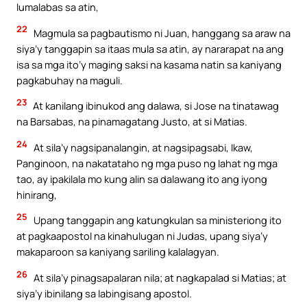
lumalabas sa atin,
22
Magmula sa pagbautismo ni Juan, hanggang sa araw na
siya’y tanggapin sa itaas mula sa atin, ay nararapat na ang
isa sa mga ito’y maging saksi na kasama natin sa kaniyang
pagkabuhay na maguli.
23
At kanilang ibinukod ang dalawa, si Jose na tinatawag
na Barsabas, na pinamagatang Justo, at si Matias.
24
At sila’y nagsipanalangin, at nagsipagsabi, Ikaw,
Panginoon, na nakatataho ng mga puso ng lahat ng mga
tao, ay ipakilala mo kung alin sa dalawang ito ang iyong
hinirang,
25
Upang tanggapin ang katungkulan sa ministeriong ito
at pagkaapostol na kinahulugan ni Judas, upang siya’y
makaparoon sa kaniyang sariling kalalagyan.
26
At sila’y pinagsapalaran nila; at nagkapalad si Matias; at
siya’y ibinilang sa labingisang apostol.