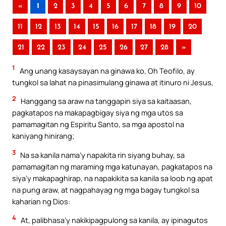
«
1
2
3
4
5
6
7
8
9
10
11
12
13
14
15
16
17
18
19
20
21
22
23
24
25
26
27
28
»
1
Ang unang kasaysayan na ginawa ko, Oh Teofilo, ay
tungkol sa lahat na pinasimulang ginawa at itinuro ni Jesus,
2
Hanggang sa araw na tanggapin siya sa kaitaasan,
pagkatapos na makapagbigay siya ng mga utos sa
pamamagitan ng Espiritu Santo, sa mga apostol na
kaniyang hinirang;
3
Na sa kanila nama’y napakita rin siyang buhay, sa
pamamagitan ng maraming mga katunayan, pagkatapos na
siya’y makapaghirap, na napakikita sa kanila sa loob ng apat
na pung araw, at nagpahayag ng mga bagay tungkol sa
kaharian ng Dios:
4
At, palibhasa’y nakikipagpulong sa kanila, ay ipinagutos