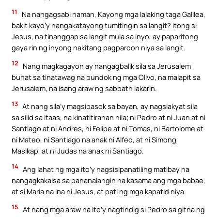
11
Na nangagsabi naman, Kayong mga lalaking taga Galilea,
bakit kayo’y nangakatayong tumitingin sa langit? itong si
Jesus, na tinanggap sa langit mula sa inyo, ay paparitong
gaya rin ng inyong nakitang pagparoon niya sa langit.
12
Nang magkagayon ay nangagbalik sila sa Jerusalem
buhat sa tinatawag na bundok ng mga Olivo, na malapit sa
Jerusalem, na isang araw ng sabbath lakarin.
13
At nang sila’y magsipasok sa bayan, ay nagsiakyat sila
sa silid sa itaas, na kinatitirahan nila; ni Pedro at ni Juan at ni
Santiago at ni Andres, ni Felipe at ni Tomas, ni Bartolome at
ni Mateo, ni Santiago na anak ni Alfeo, at ni Simong
Masikap, at ni Judas na anak ni Santiago.
14
Ang lahat ng mga ito’y nagsisipanatiling matibay na
nangagkakaisa sa pananalangin na kasama ang mga babae,
at si Maria na ina ni Jesus, at pati ng mga kapatid niya.
15
At nang mga araw na ito’y nagtindig si Pedro sa gitna ng