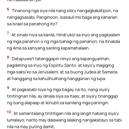
6
Tinanong nga siya nila nang sila’y nangagkakatipon, na
nangagsasabi, Panginoon, isasauli mo baga ang kaharian
sa Israel sa panahong ito?
7
At sinabi niya sa kanila, Hindi ukol sa inyo ang pagkaalam
ng mga panahon o ng mga bahagi ng panahon, na itinakda
ng Ama sa kaniyang sariling kapamahalaan.
8
Datapuwa’t tatanggapin ninyo ang kapangyarihan,
pagdating sa inyo ng Espiritu Santo: at kayo’y magiging
mga saksi ko sa Jerusalem, at sa buong Judea at Samaria,
at hanggang sa kahulihulihang hangganan ng lupa.
9
At pagkasabi niya ng mga bagay na ito, nang siya’y
tinitingnan nila, ay dinala siya sa itaas; at siya’y tinanggap
ng isang alapaap at ikinubli sa kanilang mga paningin.
10
At samantalang tinititigan nila ang langit habang siya’y
lumalayo, narito may dalawang lalaking nangakatayo sa tabi
nila na may puting damit;