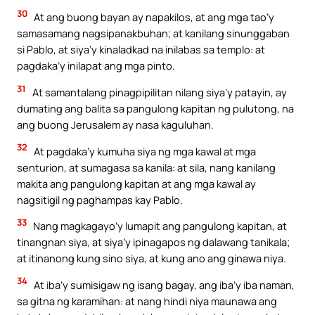
30
At ang buong bayan ay napakilos, at ang mga tao’y
samasamang nagsipanakbuhan; at kanilang sinunggaban
si Pablo, at siya’y kinaladkad na inilabas sa templo: at
pagdaka’y inilapat ang mga pinto.
31
At samantalang pinagpipilitan nilang siya’y patayin, ay
dumating ang balita sa pangulong kapitan ng pulutong, na
ang buong Jerusalem ay nasa kaguluhan.
32
At pagdaka’y kumuha siya ng mga kawal at mga
senturion, at sumagasa sa kanila: at sila, nang kanilang
makita ang pangulong kapitan at ang mga kawal ay
nagsitigil ng paghampas kay Pablo.
33
Nang magkagayo’y lumapit ang pangulong kapitan, at
tinangnan siya, at siya’y ipinagapos ng dalawang tanikala;
at itinanong kung sino siya, at kung ano ang ginawa niya.
34
At iba’y sumisigaw ng isang bagay, ang iba’y iba naman,
sa gitna ng karamihan: at nang hindi niya maunawa ang