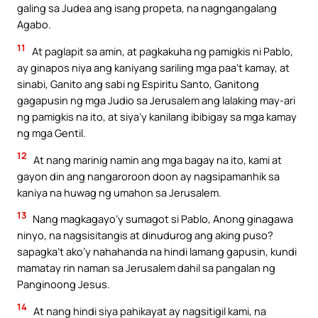
galing sa Judea ang isang propeta, na nagngangalang
Agabo.
11
At paglapit sa amin, at pagkakuha ng pamigkis ni Pablo,
ay ginapos niya ang kaniyang sariling mga paa’t kamay, at
sinabi, Ganito ang sabi ng Espiritu Santo, Ganitong
gagapusin ng mga Judio sa Jerusalem ang lalaking may-ari
ng pamigkis na ito, at siya’y kanilang ibibigay sa mga kamay
ng mga Gentil.
12
At nang marinig namin ang mga bagay na ito, kami at
gayon din ang nangaroroon doon ay nagsipamanhik sa
kaniya na huwag ng umahon sa Jerusalem.
13
Nang magkagayo’y sumagot si Pablo, Anong ginagawa
ninyo, na nagsisitangis at dinudurog ang aking puso?
sapagka’t ako’y nahahanda na hindi lamang gapusin, kundi
mamatay rin naman sa Jerusalem dahil sa pangalan ng
Panginoong Jesus.
14
At nang hindi siya pahikayat ay nagsitigil kami, na