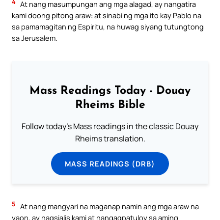
4
At nang masumpungan ang mga alagad, ay nangatira
kami doong pitong araw: at sinabi ng mga ito kay Pablo na
sa pamamagitan ng Espiritu, na huwag siyang tutungtong
sa Jerusalem.
Mass Readings Today - Douay
Rheims Bible
Follow today's Mass readings in the classic Douay
Rheims translation.
MASS READINGS (DRB)
5
At nang mangyari na maganap namin ang mga araw na
yaon, ay nagsialis kami at nangagpatuloy sa aming