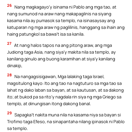
26
Nang magkagayo’y isinama ni Pablo ang mga tao, at
nang sumunod na araw nang makapaglinis na siyang
kasama nila ay pumasok sa templo, na isinasaysay ang
katuparan ng mga araw ng paglilinis, hanggang sa ihain ang
haing patungkol sa bawa’t isa sa kanila.
27
At nang halos tapos na ang pitong araw, ang mga
Judiong taga Asia, nang siya’y makita nila sa templo, ay
kanilang ginulo ang buong karamihan at siya’y kanilang
dinakip,
28
Na nangagsisigawan, Mga lalaking taga Israel,
magsitulong kayo: Ito ang tao na nagtuturo sa mga tao sa
lahat ng dako laban sa bayan, at sa kautusan, at sa dakong
ito; at bukod pa sa rito’y nagdala rin siya ng mga Griego sa
templo, at dinungisan itong dakong banal.
29
Sapagka’t nakita muna nila na kasama niya sa bayan si
Trofimo taga Efeso, na sinapantaha nilang ipinasok ni Pablo
sa templo.