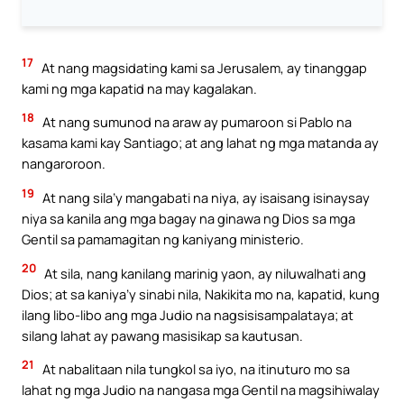
17
At nang magsidating kami sa Jerusalem, ay tinanggap
kami ng mga kapatid na may kagalakan.
18
At nang sumunod na araw ay pumaroon si Pablo na
kasama kami kay Santiago; at ang lahat ng mga matanda ay
nangaroroon.
19
At nang sila’y mangabati na niya, ay isaisang isinaysay
niya sa kanila ang mga bagay na ginawa ng Dios sa mga
Gentil sa pamamagitan ng kaniyang ministerio.
20
At sila, nang kanilang marinig yaon, ay niluwalhati ang
Dios; at sa kaniya’y sinabi nila, Nakikita mo na, kapatid, kung
ilang libo-libo ang mga Judio na nagsisisampalataya; at
silang lahat ay pawang masisikap sa kautusan.
21
At nabalitaan nila tungkol sa iyo, na itinuturo mo sa
lahat ng mga Judio na nangasa mga Gentil na magsihiwalay