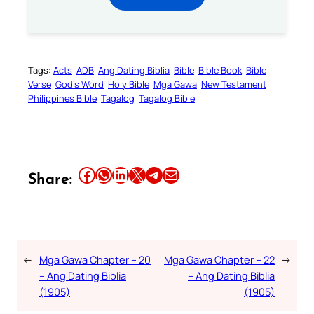
Tags:
Acts
ADB
Ang Dating Biblia
Bible
Bible Book
Bible
Verse
God’s Word
Holy Bible
Mga Gawa
New Testament
Philippines Bible
Tagalog
Tagalog Bible
Share this article on Facebook
Share this article on WhatsApp
Share this article on LinkedIn
Share this article on X
Share this article on Telegram
Email this Article
Share:
←
Mga Gawa Chapter – 20
Mga Gawa Chapter – 22
→
– Ang Dating Biblia
– Ang Dating Biblia
(1905)
(1905)