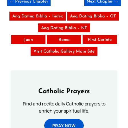
← Previous Chapter
Next Chapter →
Ang Dating Biblia – Index
Ang Dating Biblia – OT
Ang Dating Biblia – NT
Juan
Roma
First Corinto
Visit Catholic Gallery Main Site
Catholic Prayers
Find and recite daily Catholic prayers to
enrich your spiritual life.
PRAY NOW