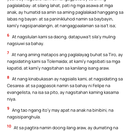
paglalakbay: at silang lahat, pati ng mga asawa at mga
anak, ay humatid sa amin sa aming paglalakad hanggang sa
labas ng bayan: at sa paninikluhod namin sa baybayin,
kami’y nagsipanalangin, at nangagpaalaman sa isa’t isa;
6
At nagsilulan kami sa daong, datapuwa’t sila’y muling
nagsiuwi sa bahay.
7
At nang aming matapos ang paglalayag buhat sa Tiro, ay
nagsidating kami sa Tolemaida; at kami’y nagsibati sa mga
kapatid, at kami’y nagsitahan sa kanilang isang araw.
8
At nang kinabukasan ay nagsialis kami, at nagsidating sa
Cesarea: at sa pagpasok namin sa bahay ni Felipe na
evangelista, na isa sa pito, ay nagsitahan kaming kasama
niya.
9
Ang tao ngang ito’y may apat na anak na binibini, na
nagsisipanghula.
10
At sa pagtira namin doong ilang araw, ay dumating na