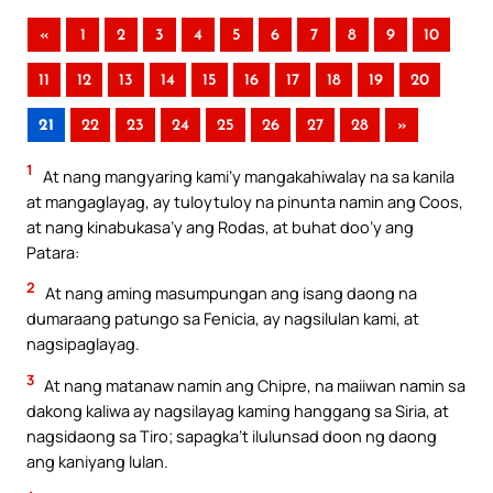
«
1
2
3
4
5
6
7
8
9
10
11
12
13
14
15
16
17
18
19
20
21
22
23
24
25
26
27
28
»
1
At nang mangyaring kami’y mangakahiwalay na sa kanila
at mangaglayag, ay tuloytuloy na pinunta namin ang Coos,
at nang kinabukasa’y ang Rodas, at buhat doo’y ang
Patara:
2
At nang aming masumpungan ang isang daong na
dumaraang patungo sa Fenicia, ay nagsilulan kami, at
nagsipaglayag.
3
At nang matanaw namin ang Chipre, na maiiwan namin sa
dakong kaliwa ay nagsilayag kaming hanggang sa Siria, at
nagsidaong sa Tiro; sapagka’t ilulunsad doon ng daong
ang kaniyang lulan.