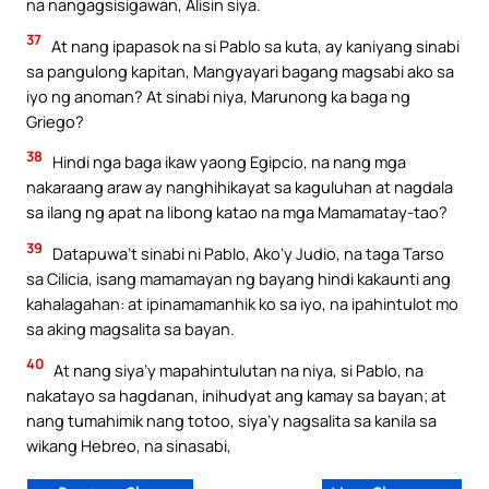
na nangagsisigawan, Alisin siya.
37
At nang ipapasok na si Pablo sa kuta, ay kaniyang sinabi
sa pangulong kapitan, Mangyayari bagang magsabi ako sa
iyo ng anoman? At sinabi niya, Marunong ka baga ng
Griego?
38
Hindi nga baga ikaw yaong Egipcio, na nang mga
nakaraang araw ay nanghihikayat sa kaguluhan at nagdala
sa ilang ng apat na libong katao na mga Mamamatay-tao?
39
Datapuwa’t sinabi ni Pablo, Ako’y Judio, na taga Tarso
sa Cilicia, isang mamamayan ng bayang hindi kakaunti ang
kahalagahan: at ipinamamanhik ko sa iyo, na ipahintulot mo
sa aking magsalita sa bayan.
40
At nang siya’y mapahintulutan na niya, si Pablo, na
nakatayo sa hagdanan, inihudyat ang kamay sa bayan; at
nang tumahimik nang totoo, siya’y nagsalita sa kanila sa
wikang Hebreo, na sinasabi,