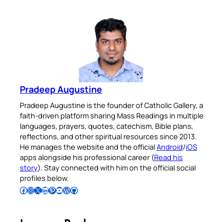
Pradeep Augustine
Pradeep Augustine is the founder of Catholic Gallery, a
faith-driven platform sharing Mass Readings in multiple
languages, prayers, quotes, catechism, Bible plans,
reflections, and other spiritual resources since 2013.
He manages the website and the official
Android
/
iOS
apps alongside his professional career (
Read his
story
). Stay connected with him on the official social
profiles below.
Follow Pradeep on Facebook
Follow Pradeep on Instagram
Follow Pradeep on X
Follow Pradeep on LinkedIn
Follow Pradeep on Pinterest
Subscribe to Pradeep’s Youtube Channel
Follow Pradeep on WordPress
Follow Pradeep on GitHub