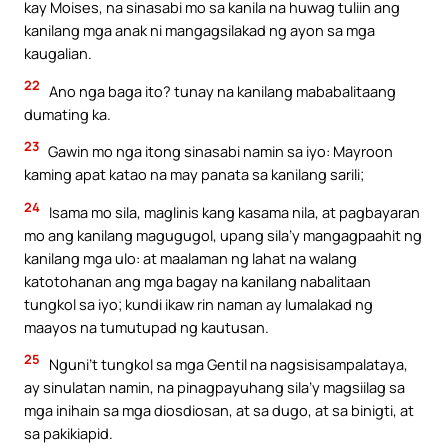
kay Moises, na sinasabi mo sa kanila na huwag tuliin ang
kanilang mga anak ni mangagsilakad ng ayon sa mga
kaugalian.
22
Ano nga baga ito? tunay na kanilang mababalitaang
dumating ka.
23
Gawin mo nga itong sinasabi namin sa iyo: Mayroon
kaming apat katao na may panata sa kanilang sarili;
24
Isama mo sila, maglinis kang kasama nila, at pagbayaran
mo ang kanilang magugugol, upang sila’y mangagpaahit ng
kanilang mga ulo: at maalaman ng lahat na walang
katotohanan ang mga bagay na kanilang nabalitaan
tungkol sa iyo; kundi ikaw rin naman ay lumalakad ng
maayos na tumutupad ng kautusan.
25
Nguni’t tungkol sa mga Gentil na nagsisisampalataya,
ay sinulatan namin, na pinagpayuhang sila’y magsiilag sa
mga inihain sa mga diosdiosan, at sa dugo, at sa binigti, at
sa pakikiapid.