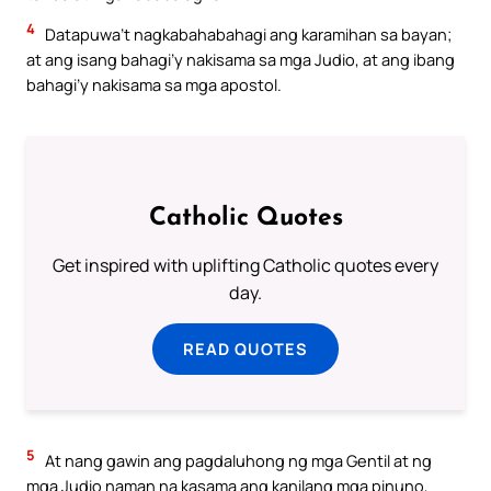
4
Datapuwa’t nagkabahabahagi ang karamihan sa bayan;
at ang isang bahagi’y nakisama sa mga Judio, at ang ibang
bahagi’y nakisama sa mga apostol.
Catholic Quotes
Get inspired with uplifting Catholic quotes every
day.
READ QUOTES
5
At nang gawin ang pagdaluhong ng mga Gentil at ng
mga Judio naman na kasama ang kanilang mga pinuno,