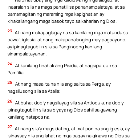
inaaralan sila na magsipanatili sa pananampalataya, at sa
pamamagitan ng maraming mga kapighatian ay
kinakailangang magsipasok tayo sa kaharian ng Dios.
23
At nang makapaglagay na sa kanila ng mga matanda sa
bawa’t iglesia, at nang makapanalanging may pagaayuno,
ay ipinagtagubilin sila sa Panginoong kanilang
sinampalatayanan.
24
At kanilang tinahak ang Pisidia, at nagsiparoon sa
Pamfilia.
25
At nang masalita na nila ang salita sa Perga, ay
nagsilusong sila sa Atalia;
26
At buhat doo’y nagsilayag sila sa Antioquia, na doo’y
ipinagtagubilin sila sa biyaya ng Dios dahil sa gawang
kanilang natapos na.
27
At nang sila’y magsidating, at matipon na ang iglesia, ay
isinaysay nila ang lahat ng mga bagay na ginawa ng Dios sa