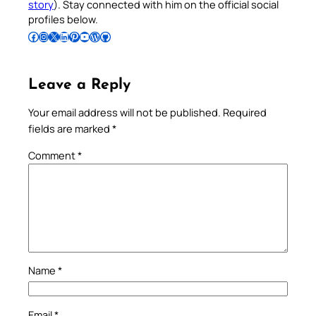
story
). Stay connected with him on the official social
profiles below.
Follow Pradeep on Facebook
Follow Pradeep on Instagram
Follow Pradeep on X
Follow Pradeep on LinkedIn
Follow Pradeep on Pinterest
Subscribe to Pradeep’s Youtube Channel
Follow Pradeep on WordPress
Follow Pradeep on GitHub
Leave a Reply
Your email address will not be published.
Required
fields are marked
*
Comment
*
Name
*
Email
*