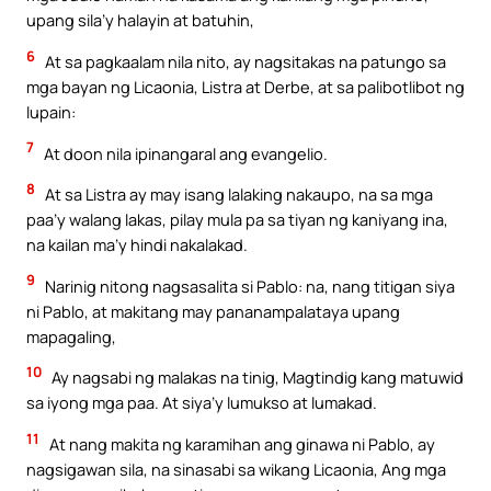
upang sila’y halayin at batuhin,
6
At sa pagkaalam nila nito, ay nagsitakas na patungo sa
mga bayan ng Licaonia, Listra at Derbe, at sa palibotlibot ng
lupain:
7
At doon nila ipinangaral ang evangelio.
8
At sa Listra ay may isang lalaking nakaupo, na sa mga
paa’y walang lakas, pilay mula pa sa tiyan ng kaniyang ina,
na kailan ma’y hindi nakalakad.
9
Narinig nitong nagsasalita si Pablo: na, nang titigan siya
ni Pablo, at makitang may pananampalataya upang
mapagaling,
10
Ay nagsabi ng malakas na tinig, Magtindig kang matuwid
sa iyong mga paa. At siya’y lumukso at lumakad.
11
At nang makita ng karamihan ang ginawa ni Pablo, ay
nagsigawan sila, na sinasabi sa wikang Licaonia, Ang mga