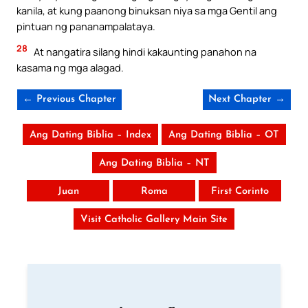
kanila, at kung paanong binuksan niya sa mga Gentil ang
pintuan ng pananampalataya.
28
At nangatira silang hindi kakaunting panahon na
kasama ng mga alagad.
← Previous Chapter
Next Chapter →
Ang Dating Biblia – Index
Ang Dating Biblia – OT
Ang Dating Biblia – NT
Juan
Roma
First Corinto
Visit Catholic Gallery Main Site