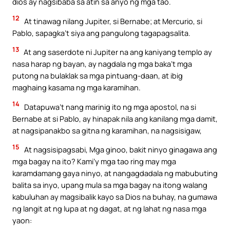
dios ay nagsibaba sa atin sa anyo ng mga tao.
12
At tinawag nilang Jupiter, si Bernabe; at Mercurio, si
Pablo, sapagka’t siya ang pangulong tagapagsalita.
13
At ang saserdote ni Jupiter na ang kaniyang templo ay
nasa harap ng bayan, ay nagdala ng mga baka’t mga
putong na bulaklak sa mga pintuang-daan, at ibig
maghaing kasama ng mga karamihan.
14
Datapuwa’t nang marinig ito ng mga apostol, na si
Bernabe at si Pablo, ay hinapak nila ang kanilang mga damit,
at nagsipanakbo sa gitna ng karamihan, na nagsisigaw,
15
At nagsisipagsabi, Mga ginoo, bakit ninyo ginagawa ang
mga bagay na ito? Kami’y mga tao ring may mga
karamdamang gaya ninyo, at nangagdadala ng mabubuting
balita sa inyo, upang mula sa mga bagay na itong walang
kabuluhan ay magsibalik kayo sa Dios na buhay, na gumawa
ng langit at ng lupa at ng dagat, at ng lahat ng nasa mga
yaon: