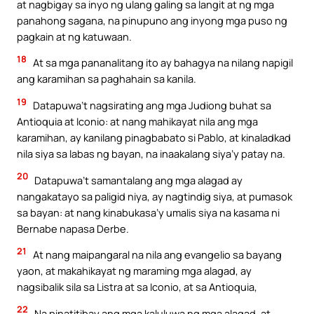
at nagbigay sa inyo ng ulang galing sa langit at ng mga
panahong sagana, na pinupuno ang inyong mga puso ng
pagkain at ng katuwaan.
18
At sa mga pananalitang ito ay bahagya na nilang napigil
ang karamihan sa paghahain sa kanila.
19
Datapuwa’t nagsirating ang mga Judiong buhat sa
Antioquia at Iconio: at nang mahikayat nila ang mga
karamihan, ay kanilang pinagbabato si Pablo, at kinaladkad
nila siya sa labas ng bayan, na inaakalang siya’y patay na.
20
Datapuwa’t samantalang ang mga alagad ay
nangakatayo sa paligid niya, ay nagtindig siya, at pumasok
sa bayan: at nang kinabukasa’y umalis siya na kasama ni
Bernabe napasa Derbe.
21
At nang maipangaral na nila ang evangelio sa bayang
yaon, at makahikayat ng maraming mga alagad, ay
nagsibalik sila sa Listra at sa Iconio, at sa Antioquia,
22
Na pinatitibay ang mga kaluluwa ng mga alagad, at