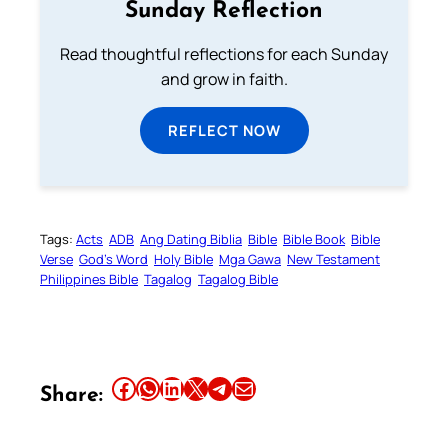
Sunday Reflection
Read thoughtful reflections for each Sunday
and grow in faith.
REFLECT NOW
Tags:
Acts
ADB
Ang Dating Biblia
Bible
Bible Book
Bible
Verse
God’s Word
Holy Bible
Mga Gawa
New Testament
Philippines Bible
Tagalog
Tagalog Bible
Share this article on Facebook
Share this article on WhatsApp
Share this article on LinkedIn
Share this article on X
Share this article on Telegram
Email this Article
Share: