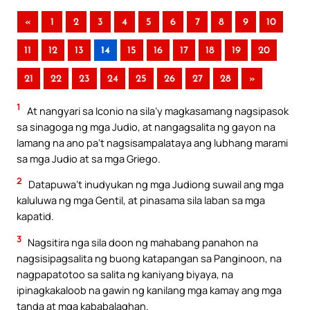
«
1
2
3
4
5
6
7
8
9
10
11
12
13
14
15
16
17
18
19
20
21
22
23
24
25
26
27
28
»
1
At nangyari sa Iconio na sila’y magkasamang nagsipasok
sa sinagoga ng mga Judio, at nangagsalita ng gayon na
lamang na ano pa’t nagsisampalataya ang lubhang marami
sa mga Judio at sa mga Griego.
2
Datapuwa’t inudyukan ng mga Judiong suwail ang mga
kaluluwa ng mga Gentil, at pinasama sila laban sa mga
kapatid.
3
Nagsitira nga sila doon ng mahabang panahon na
nagsisipagsalita ng buong katapangan sa Panginoon, na
nagpapatotoo sa salita ng kaniyang biyaya, na
ipinagkakaloob na gawin ng kanilang mga kamay ang mga
tanda at mga kababalaghan.