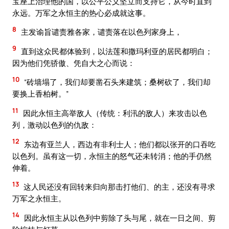
宝座上治理他的国，以公平公义坚立而支持它，从今时直到
永远。万军之永恒主的热心必成就这事。
8
主发谕旨谴责雅各家，谴责落在以色列家身上，
9
直到这众民都体验到，以法莲和撒玛利亚的居民都明白；
因为他们凭骄傲、凭自大之心而说：
10
“砖墙塌了，我们却要凿石头来建筑；桑树砍了，我们却
要换上香柏树。”
11
因此永恒主高举敌人（传统：利汛的敌人）来攻击以色
列，激动以色列的仇敌：
12
东边有亚兰人，西边有非利士人；他们都以张开的口吞吃
以色列。虽有这一切，永恒主的怒气还未转消；他的手仍然
伸着。
13
这人民还没有回转来归向那击打他们、的主，还没有寻求
万军之永恒主。
14
因此永恒主从以色列中剪除了头与尾，就在一日之间、剪