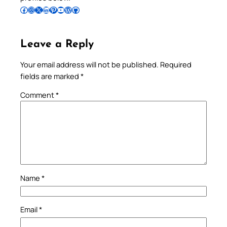
Follow Pradeep on Facebook
Follow Pradeep on Instagram
Follow Pradeep on X
Follow Pradeep on LinkedIn
Follow Pradeep on Pinterest
Subscribe to Pradeep’s Youtube Channel
Follow Pradeep on WordPress
Follow Pradeep on GitHub
Leave a Reply
Your email address will not be published.
Required
fields are marked
*
Comment
*
Name
*
Email
*