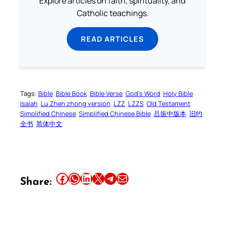
Explore articles on faith, spirituality, and
Catholic teachings.
READ ARTICLES
Tags:
Bible
Bible Book
Bible Verse
God’s Word
Holy Bible
Isaiah
Lu Zhen zhong version
LZZ
LZZS
Old Testament
Simplified Chinese
Simplified Chinese Bible
吕振中版本
旧约
全书
简体中文
Share this article on Facebook
Share this article on WhatsApp
Share this article on LinkedIn
Share this article on X
Share this article on Telegram
Email this Article
Share: