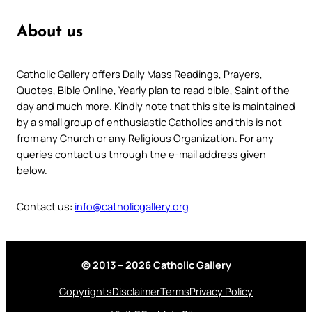
About us
Catholic Gallery offers Daily Mass Readings, Prayers,
Quotes, Bible Online, Yearly plan to read bible, Saint of the
day and much more. Kindly note that this site is maintained
by a small group of enthusiastic Catholics and this is not
from any Church or any Religious Organization. For any
queries contact us through the e-mail address given
below.
Contact us:
info@catholicgallery.org
© 2013 – 2026 Catholic Gallery
Copyrights
Disclaimer
Terms
Privacy Policy