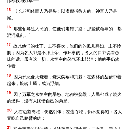
除棕枝与灯草──
15
〔长老和体面人乃是头；以虚假指教人的、神言人乃是
尾。
16
那些领导这人民的、使他们走错了路；那些被领导的、都
混混乱乱。〕
17
故此他们的壮丁、主不喜欢，他们的的孤儿寡妇、主不怜
悯；因为各人都是不拜上帝、作坏事的，各人的口都说着愚
昧的话。虽有这一切，永恒主的怒气还未转消；他的手仍然
伸着。
18
因为邪恶像火烧着，烧灭蒺藜和荆棘；在森林的丛薮中着
起来，旋转上腾，成为浮烟。
19
因了万军之永恒主的暴怒、地都被烧毁；人民都成了烧火
的燃料，没有人顾惜自己的弟兄。
20
人右边割肉吃，仍然饥饿；左边吞吃，仍不觉得饱：各人
竟吃自己膀臂的肉；
21
玛拿西吞吃以法莲；以法莲吞吃玛拿西；二者又一同攻击