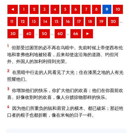
◄
1
2
3
4
5
6
7
8
9
10
..
11
12
13
14
15
16
17
18
19
20
..
..
..
..
30
40
50
60
66
►
1
但那受过困苦的必不再在乌暗中。先前时候上帝使西布伦
地和拿弗他利地被轻看，后来却使这沿海的道路、约但河
外、外国人的加利利得到光荣。
2
在黑暗中行走的人民看见了大光；住在漆黑之地的人有光
照耀他们。
3
你增加他们的快乐，你扩大他们的欢喜；他们在你面前欢
喜、好像收割时的欢喜，像人分掳掠物那样的快乐。
4
因为他们所重负的轭和肩背上的横木、都已破坏；那赶牲
口者的棍子也都折断，像在米甸的日子一样。