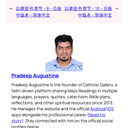
←
以赛亚书 章节 – 8 – 吕振
以赛亚书 章节 – 10 – 吕振
→
中版本 – 简体中文
中版本 – 简体中文
Pradeep Augustine
Pradeep Augustine is the founder of Catholic Gallery, a
faith-driven platform sharing Mass Readings in multiple
languages, prayers, quotes, catechism, Bible plans,
reflections, and other spiritual resources since 2013.
He manages the website and the official
Android
/
iOS
apps alongside his professional career (
Read his
story
). Stay connected with him on the official social
profiles below.