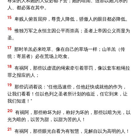
尊荣的人和她的大众必都下去；她的喧闹、连那以她为乐的
人、都必落在其中。
15
卑贱人俯首屈抑，尊贵人降低，骄傲人的眼目都必降低。
16
惟独万军之永恒主因公平而崇高；圣者上帝因公义而显为
圣。
17
那时羊羔必来吃草、像在自己的草场一样；山羊羔（传
统：寄居者）必在荒场上吃食。
18
有祸阿，那些以虚谎的绳索牵引着罪罚，像以套车粗绳拉
罪之报应的人；
19
那些讥诮着说：“任他迅速些，任他赶快成就他的作为，
让我们看看！任以色列之圣者所计划的临近，任它到来，让
我们知道！”
20
有祸阿，那些称坏为好，称好为坏的，那些以暗为光，以
光为暗的，以苦为甜，以甜为苦的人！
21
有祸阿，那些眼光自看为有智慧，见解自以为高明的人！