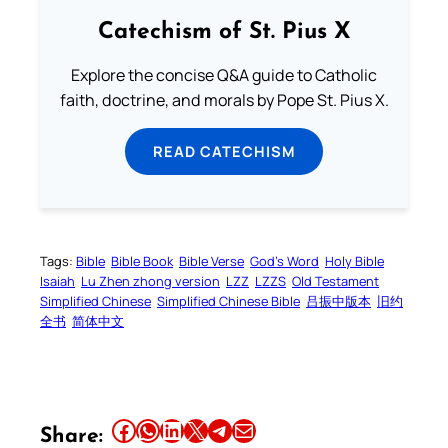
Catechism of St. Pius X
Explore the concise Q&A guide to Catholic
faith, doctrine, and morals by Pope St. Pius X.
READ CATECHISM
Tags:
Bible
Bible Book
Bible Verse
God’s Word
Holy Bible
Isaiah
Lu Zhen zhong version
LZZ
LZZS
Old Testament
Simplified Chinese
Simplified Chinese Bible
吕振中版本
旧约
全书
简体中文
Share this article on Facebook
Share this article on WhatsApp
Share this article on LinkedIn
Share this article on X
Share this article on Telegram
Email this Article
Share: