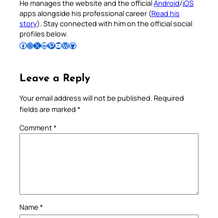
He manages the website and the official
Android
/
iOS
apps alongside his professional career (
Read his
story
). Stay connected with him on the official social
profiles below.
Follow Pradeep on Facebook
Follow Pradeep on Instagram
Follow Pradeep on X
Follow Pradeep on LinkedIn
Follow Pradeep on Pinterest
Subscribe to Pradeep’s Youtube Channel
Follow Pradeep on WordPress
Follow Pradeep on GitHub
Leave a Reply
Your email address will not be published.
Required
fields are marked
*
Comment
*
Name
*