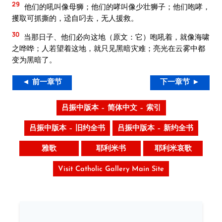
29
他们的吼叫像母狮；他们的哮叫像少壮狮子；他们咆哮，
攫取可抓撕的，迳自叼去，无人援救。
30
当那日子、他们必向这地（原文：它）咆吼着，就像海啸
之哗哗；人若望着这地，就只见黑暗灾难；亮光在云雾中都
变为黑暗了。
◄ 前一章节
下一章节 ►
吕振中版本 – 简体中文 – 索引
吕振中版本 – 旧约全书
吕振中版本 – 新约全书
雅歌
耶利米书
耶利米哀歌
Visit Catholic Gallery Main Site