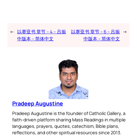
←
以赛亚书 章节 – 4 – 吕振
以赛亚书 章节 – 6 – 吕振
→
中版本 – 简体中文
中版本 – 简体中文
Pradeep Augustine
Pradeep Augustine is the founder of Catholic Gallery, a
faith-driven platform sharing Mass Readings in multiple
languages, prayers, quotes, catechism, Bible plans,
reflections, and other spiritual resources since 2013.