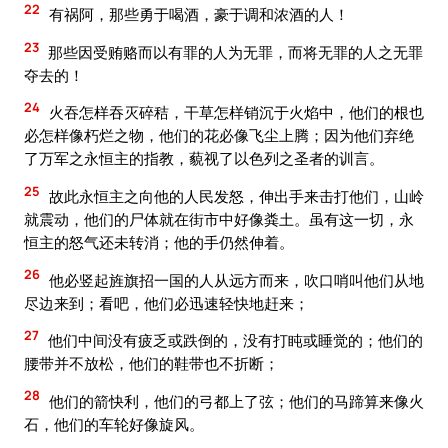
22
有祸阿，那些勇于喝酒，豪于调和浓酒的人！
23
那些因受贿赂而以有罪的人为无罪，而将无罪的人之无罪
夺去的！
24
火吞怎样吞灭碎秸，干草怎样销沉于火焰中，他们的根也
必怎样像朽烂之物，他们的花必像飞尘上腾；因为他们弃绝
了万军之永恒主的指教，藐视了以色列之圣者的训言。
25
故此永恒主之向他的人民发怒，伸出手来击打他们，山岭
就震动，他们的尸体就在街市中好像粪土。虽有这一切，永
恒主的怒气还未转消；他的手仍然伸着。
26
他必竖起旌旗招一国的人从远方而来，吹口哨叫他们从地
尽边来到；看吧，他们必迅速轻快地赶来；
27
他们中间没有疲乏或跌倒的，没有打盹或睡觉的；他们的
腰带并不放松，他们的鞋带也不折断；
28
他们的箭快利，他们的弓都上了弦；他们的马蹄算来像火
石，他们的车轮好像旋风。