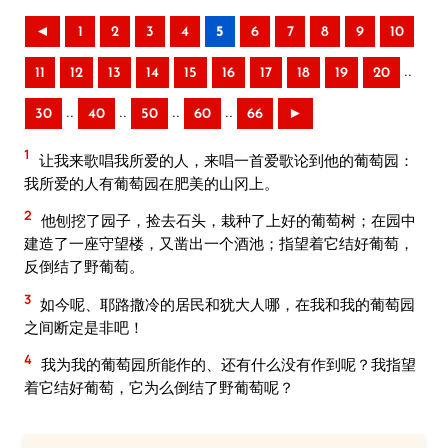
◄
1
2
3
4
5
6
7
8
9
10
..
11
12
13
14
15
16
17
18
19
20
..
..
..
..
30
40
50
60
66
►
1
让我来歌唱我所爱的人，来唱一首爱歌论到他的葡萄园：
我所爱的人有葡萄园在肥美的山冈上。
2
他刨挖了园子，捡去石头，栽种了上好的葡萄树；在园中
建造了一座守望楼，又凿出一个酒池；指望着它结好葡萄，
反倒结了野葡萄。
3
如今呢、耶路撒冷的居民和犹大人哪，在我和我的葡萄园
之间断定是非吧！
4
我为我的葡萄园所能作的、还有什么没有作到呢？我指望
着它结好葡萄，它为么倒结了野葡萄呢？