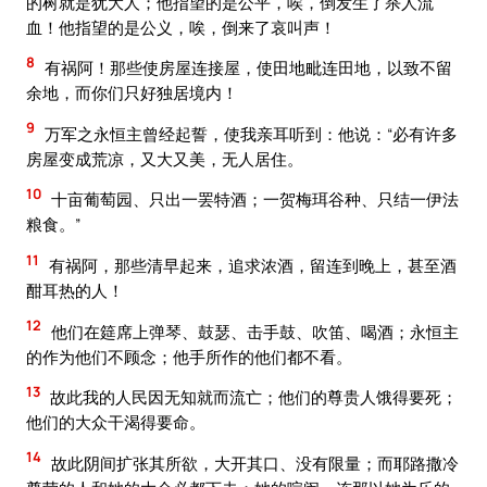
的树就是犹大人；他指望的是公平，唉，倒发生了杀人流
血！他指望的是公义，唉，倒来了哀叫声！
8
有祸阿！那些使房屋连接屋，使田地毗连田地，以致不留
余地，而你们只好独居境内！
9
万军之永恒主曾经起誓，使我亲耳听到：他说：“必有许多
房屋变成荒凉，又大又美，无人居住。
10
十亩葡萄园、只出一罢特酒；一贺梅珥谷种、只结一伊法
粮食。”
11
有祸阿，那些清早起来，追求浓酒，留连到晚上，甚至酒
酣耳热的人！
12
他们在筵席上弹琴、鼓瑟、击手鼓、吹笛、喝酒；永恒主
的作为他们不顾念；他手所作的他们都不看。
13
故此我的人民因无知就而流亡；他们的尊贵人饿得要死；
他们的大众干渴得要命。
14
故此阴间扩张其所欲，大开其口、没有限量；而耶路撒冷