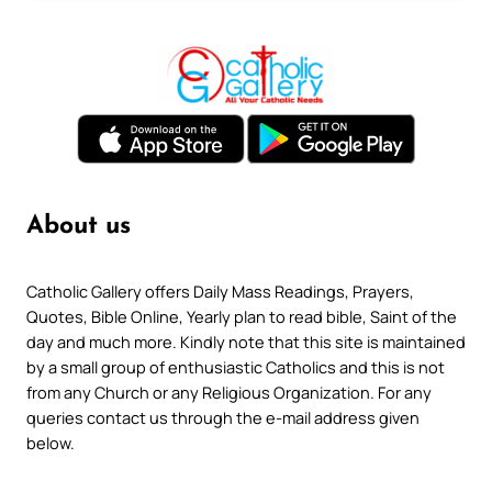
About us
Catholic Gallery offers Daily Mass Readings, Prayers,
Quotes, Bible Online, Yearly plan to read bible, Saint of the
day and much more. Kindly note that this site is maintained
by a small group of enthusiastic Catholics and this is not
from any Church or any Religious Organization. For any
queries contact us through the e-mail address given
below.