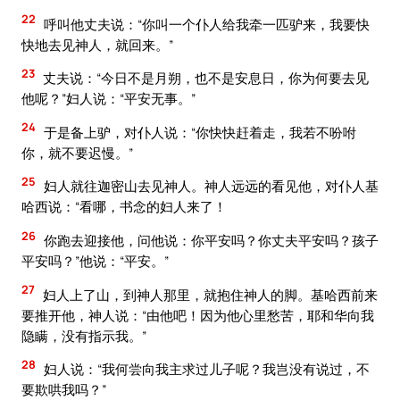
22
呼叫他丈夫说：“你叫一个仆人给我牵一匹驴来，我要快
快地去见神人，就回来。”
23
丈夫说：“今日不是月朔，也不是安息日，你为何要去见
他呢？”妇人说：“平安无事。”
24
于是备上驴，对仆人说：“你快快赶着走，我若不吩咐
你，就不要迟慢。”
25
妇人就往迦密山去见神人。神人远远的看见他，对仆人基
哈西说：“看哪，书念的妇人来了！
26
你跑去迎接他，问他说：你平安吗？你丈夫平安吗？孩子
平安吗？”他说：“平安。”
27
妇人上了山，到神人那里，就抱住神人的脚。基哈西前来
要推开他，神人说：“由他吧！因为他心里愁苦，耶和华向我
隐瞒，没有指示我。”
28
妇人说：“我何尝向我主求过儿子呢？我岂没有说过，不
要欺哄我吗？”