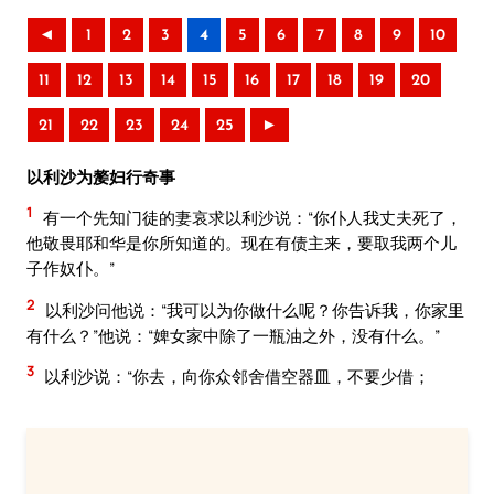
◄
1
2
3
4
5
6
7
8
9
10
11
12
13
14
15
16
17
18
19
20
21
22
23
24
25
►
以利沙为嫠妇行奇事
1
有一个先知门徒的妻哀求以利沙说：“你仆人我丈夫死了，
他敬畏耶和华是你所知道的。现在有债主来，要取我两个儿
子作奴仆。”
2
以利沙问他说：“我可以为你做什么呢？你告诉我，你家里
有什么？”他说：“婢女家中除了一瓶油之外，没有什么。”
3
以利沙说：“你去，向你众邻舍借空器皿，不要少借；