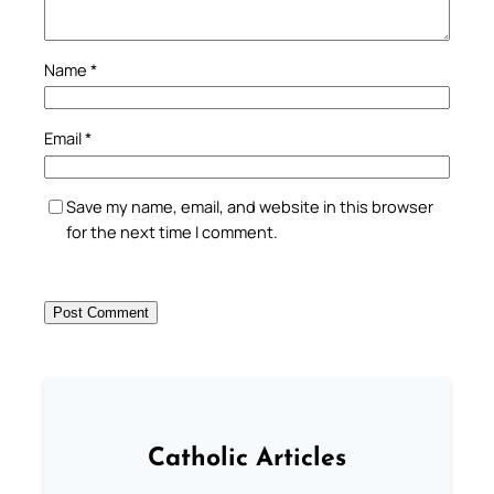
Name
*
Email
*
Save my name, email, and website in this browser
for the next time I comment.
Catholic Articles