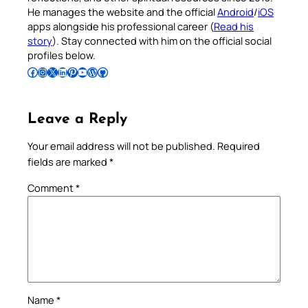
He manages the website and the official
Android
/
iOS
apps alongside his professional career (
Read his
story
). Stay connected with him on the official social
profiles below.
Follow Pradeep on Facebook
Follow Pradeep on Instagram
Follow Pradeep on X
Follow Pradeep on LinkedIn
Follow Pradeep on Pinterest
Subscribe to Pradeep’s Youtube Channel
Follow Pradeep on WordPress
Follow Pradeep on GitHub
Leave a Reply
Your email address will not be published.
Required
fields are marked
*
Comment
*
Name
*