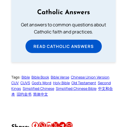
Catholic Answers
Get answers to common questions about
Catholic faith and practices.
READ CATHOLIC ANSWERS
Tags:
Bible
Bible Book
Bible Verse
Chinese Union Version
CUV
CUVS
God’s Word
Holy Bible
Old Testament
Second
Kings
Simplified Chinese
Simplified Chinese Bible
中文和合
本
旧约全书
简体中文
Share this article on Facebook
Share this article on WhatsApp
Share this article on LinkedIn
Share this article on X
Share this article on Telegram
Email this Article