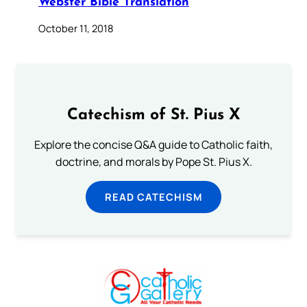
Webster Bible Translation
October 11, 2018
Catechism of St. Pius X
Explore the concise Q&A guide to Catholic faith,
doctrine, and morals by Pope St. Pius X.
READ CATECHISM