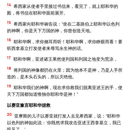
14
希西家从使者手里接过书信来，看完了，就上耶和华的
殿，将书信在耶和华面前展开。
15
希西家向耶和华祷告说：“坐在二基路伯上耶和华以色列
的神啊，你是天下万国的神，你曾创造天地。
16
耶和华啊，求你侧耳而听！耶和华啊，求你睁眼而看！要
听西拿基立打发使者来辱骂永生神的话。
17
耶和华啊，亚述诸王果然使列国和列国之地变为荒凉，
18
将列国的神像都扔在火里；因为他本不是神，乃是人手所
造的，是木头石头的，所以灭绝他。
19
耶和华我们的神啊，现在求你救我们脱离亚述王的手，使
天下万国都知道惟独你耶和华是神！”
以赛亚豫言耶和华拯救
20
亚摩斯的儿子以赛亚就打发人去见希西家，说：“耶和华
以色列的神如此说：‘你既然求我攻击亚述王西拿基立，我已
听见了。’