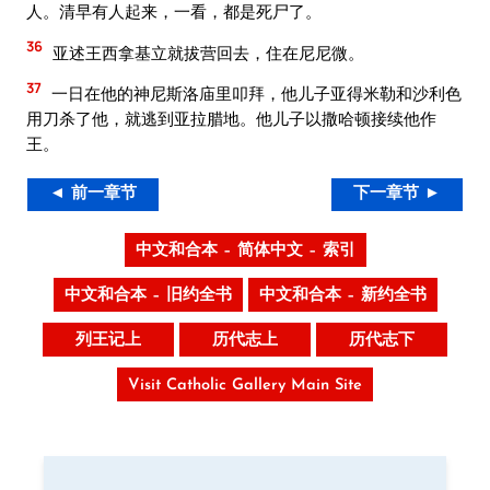
人。清早有人起来，一看，都是死尸了。
36
亚述王西拿基立就拔营回去，住在尼尼微。
37
一日在他的神尼斯洛庙里叩拜，他儿子亚得米勒和沙利色
用刀杀了他，就逃到亚拉腊地。他儿子以撒哈顿接续他作
王。
◄ 前一章节
下一章节 ►
中文和合本 – 简体中文 – 索引
中文和合本 – 旧约全书
中文和合本 – 新约全书
列王记上
历代志上
历代志下
Visit Catholic Gallery Main Site