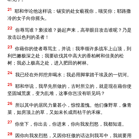
21
耶和华论他这样说：锡安的处女藐视你，嗤笑你；耶路撒
冷的女子向你摇头。
22
你辱骂谁？亵渎谁？扬起声来，高举眼目攻击谁呢？乃是
攻击以色列的圣者！
23
你藉你的使者辱骂主，并说：我率领许多战车上山顶，到
利巴嫩极深之处；我要砍伐其中高大的香柏树和佳美的松
树；我必上极高之处，进入肥田的树林。
24
我已经在外邦挖井喝水；我必用脚掌踏干埃及的一切河。
25
耶和华说，我早先所做的，古时所立的，就是现在藉你使
坚固城荒废，变为乱堆，这事你岂没有听见吗？
26
所以其中的居民力量甚小，惊惶羞愧。他们像野草，像青
菜，如房顶上的草，又如未长成而枯干的禾稼。
27
你坐下，你出去，你进来，你向我发烈怒，我都知道。
28
因你向我发烈怒，又因你狂傲的话达到我耳中，我就要用