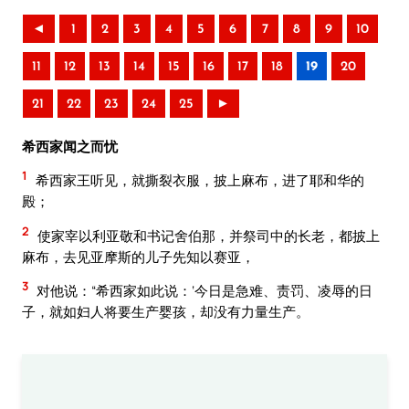
◄
1
2
3
4
5
6
7
8
9
10
11
12
13
14
15
16
17
18
19
20
21
22
23
24
25
►
希西家闻之而忧
1
希西家王听见，就撕裂衣服，披上麻布，进了耶和华的
殿；
2
使家宰以利亚敬和书记舍伯那，并祭司中的长老，都披上
麻布，去见亚摩斯的儿子先知以赛亚，
3
对他说：“希西家如此说：‘今日是急难、责罚、凌辱的日
子，就如妇人将要生产婴孩，却没有力量生产。