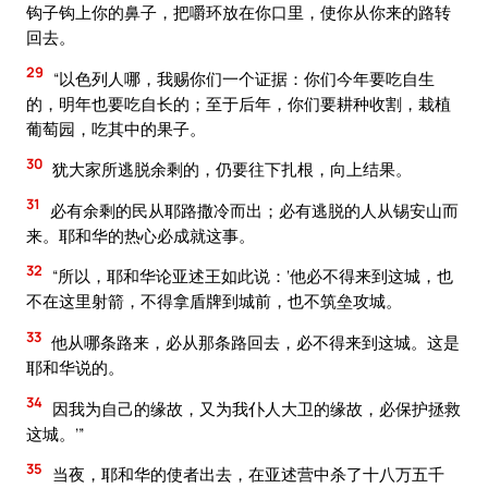
钩子钩上你的鼻子，把嚼环放在你口里，使你从你来的路转
回去。
29
“以色列人哪，我赐你们一个证据：你们今年要吃自生
的，明年也要吃自长的；至于后年，你们要耕种收割，栽植
葡萄园，吃其中的果子。
30
犹大家所逃脱余剩的，仍要往下扎根，向上结果。
31
必有余剩的民从耶路撒冷而出；必有逃脱的人从锡安山而
来。耶和华的热心必成就这事。
32
“所以，耶和华论亚述王如此说：‘他必不得来到这城，也
不在这里射箭，不得拿盾牌到城前，也不筑垒攻城。
33
他从哪条路来，必从那条路回去，必不得来到这城。这是
耶和华说的。
34
因我为自己的缘故，又为我仆人大卫的缘故，必保护拯救
这城。’”
35
当夜，耶和华的使者出去，在亚述营中杀了十八万五千