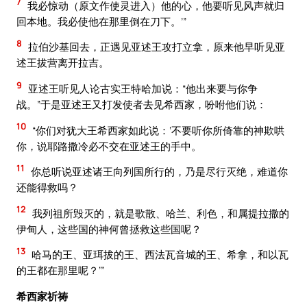
7
我必惊动（原文作使灵进入）他的心，他要听见风声就归
回本地。我必使他在那里倒在刀下。’”
8
拉伯沙基回去，正遇见亚述王攻打立拿，原来他早听见亚
述王拔营离开拉吉。
9
亚述王听见人论古实王特哈加说：“他出来要与你争
战。”于是亚述王又打发使者去见希西家，吩咐他们说：
10
“你们对犹大王希西家如此说：‘不要听你所倚靠的神欺哄
你，说耶路撒冷必不交在亚述王的手中。
11
你总听说亚述诸王向列国所行的，乃是尽行灭绝，难道你
还能得救吗？
12
我列祖所毁灭的，就是歌散、哈兰、利色，和属提拉撒的
伊甸人，这些国的神何曾拯救这些国呢？
13
哈马的王、亚珥拔的王、西法瓦音城的王、希拿，和以瓦
的王都在那里呢？’”
希西家祈祷