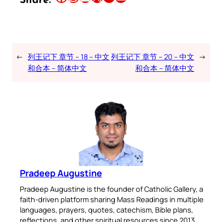
Share:
←
列王记下 章节 – 18 – 中文
列王记下 章节 – 20 – 中文
→
和合本 – 简体中文
和合本 – 简体中文
Pradeep Augustine
Pradeep Augustine is the founder of Catholic Gallery, a
faith-driven platform sharing Mass Readings in multiple
languages, prayers, quotes, catechism, Bible plans,
reflections, and other spiritual resources since 2013.