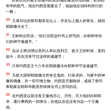
和华的怒气，现在约西亚都废去了，就如他在伯特利所行的
一般；
20
又将邱坛的祭司都杀在坛上，并在坛上烧人的骨头，就回
耶路撒冷去了。
21
王吩咐众民说：“你们当照这约书上所写的，向耶和华你
们的神守逾越节。”
22
自从士师治理以色列人和以色列王、犹大王的时候，直到
如今，实在没有守过这样的逾越节；
23
只有约西亚王十八年在耶路撒冷向耶和华守这逾越节。
24
凡犹大国和耶路撒冷所有交鬼的、行巫术的，与家中的神
像和偶像，并一切可憎之物，约西亚尽都除掉，成就了祭司
希勒家在耶和华殿里所得律法书上所写的话。
25
在约西亚以前没有王像他尽心、尽性、尽力地归向耶和
华，遵行摩西的一切律法；在他以后也没有兴起一个王像
他。