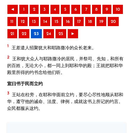
◄
1
2
3
4
5
6
7
8
9
10
11
12
13
14
15
16
17
18
19
20
21
22
23
24
25
►
1
王差遣人招聚犹大和耶路撒冷的众长老来。
2
王和犹大众人与耶路撒冷的居民，并祭司、先知，和所有
的百姓，无论大小，都一同上到耶和华的殿；王就把耶和华
殿里所得的约书念给他们听。
宣曰书于民而立约
3
王站在柱旁，在耶和华面前立约，要尽心尽性地顺从耶和
华，遵守他的诫命、法度、律例，成就这书上所记的约言。
众民都服从这约。