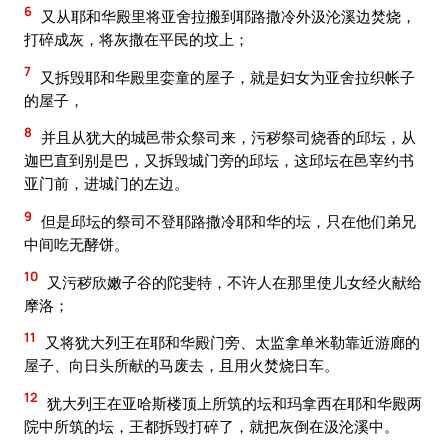
6
又从耶和华殿里将亚舍拉搬到耶路撒冷外汲沦溪边焚烧，
打碎成灰，将灰撒在平民的坟上；
7
又拆毁耶和华殿里娈童的屋子，就是妇女为亚舍拉织帐子
的屋子，
8
并且从犹大的城邑带众祭司来，污秽祭司烧香的邱坛，从
迦巴直到别是巴，又拆毁城门旁的邱坛，这邱坛在邑宰约书
亚门前，进城门的左边。
9
但是邱坛的祭司不登耶路撒冷耶和华的坛，只在他们弟兄
中间吃无酵饼。
10
又污秽欣嫩子谷的陀斐特，不许人在那里使儿女经火献给
摩洛；
11
又将犹大列王在耶和华殿门旁、太监拿单米勒靠近游廊的
屋子、向日头所献的马废去，且用火焚烧日车。
12
犹大列王在亚哈斯楼顶上所筑的坛和玛拿西在耶和华殿两
院中所筑的坛，王都拆毁打碎了，就把灰倒在汲沦溪中。