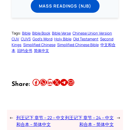
MASS READINGS (NJB)
Tags:
Bible
Bible Book
Bible Verse
Chinese Union Version
CUV
CUVS
God’s Word
Holy Bible
Old Testament
Second
Kings
Simplified Chinese
Simplified Chinese Bible
中文和合
本
旧约全书
简体中文
Share this article on Facebook
Share this article on WhatsApp
Share this article on LinkedIn
Share this article on X
Share this article on Telegram
Email this Article
Share:
←
列王记下 章节 – 22 – 中文
列王记下 章节 – 24 – 中文
→
和合本 – 简体中文
和合本 – 简体中文