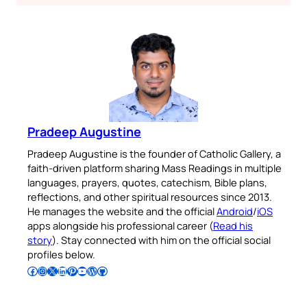
Pradeep Augustine
Pradeep Augustine is the founder of Catholic Gallery, a
faith-driven platform sharing Mass Readings in multiple
languages, prayers, quotes, catechism, Bible plans,
reflections, and other spiritual resources since 2013.
He manages the website and the official
Android
/
iOS
apps alongside his professional career (
Read his
story
). Stay connected with him on the official social
profiles below.
Follow Pradeep on Facebook
Follow Pradeep on Instagram
Follow Pradeep on X
Follow Pradeep on LinkedIn
Follow Pradeep on Pinterest
Subscribe to Pradeep’s Youtube Channel
Follow Pradeep on WordPress
Follow Pradeep on GitHub