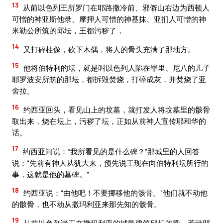
13
从前以色列王所罗门在耶路撒冷前、邪僻山右边为西顿人
可憎的神亚斯他录、摩押人可憎的神基抹、亚扪人可憎的神
米勒公所筑的邱坛，王都污秽了，
14
又打碎柱像，砍下木偶，将人的骨头充满了那地方。
15
他将伯特利的坛，就是叫以色列人陷在罪里、尼八的儿子
耶罗波安所筑的那坛，都拆毁焚烧，打碎成灰，并焚烧了亚
舍拉。
16
约西亚回头，看见山上的坟墓，就打发人将坟墓里的骸骨
取出来，烧在坛上，污秽了坛，正如从前神人宣传耶和华的
话。
17
约西亚问说：“我所看见的是什么碑？”那城里的人回答
说：“先前有神人从犹大来，预先说王现在向伯特利坛所行的
事，这就是他的墓碑。”
18
约西亚说：“由他吧！不要挪移他的骸骨。”他们就不动他
的骸骨，也不动从撒玛利亚来那先知的骸骨。
19
从前以色列诸王在撒玛利亚的城邑建筑邱坛的殿，惹动耶