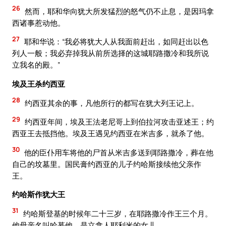
26
然而，耶和华向犹大所发猛烈的怒气仍不止息，是因玛拿
西诸事惹动他。
27
耶和华说：“我必将犹大人从我面前赶出，如同赶出以色
列人一般；我必弃掉我从前所选择的这城耶路撒冷和我所说
立我名的殿。”
埃及王杀约西亚
28
约西亚其余的事，凡他所行的都写在犹大列王记上。
29
约西亚年间，埃及王法老尼哥上到伯拉河攻击亚述王；约
西亚王去抵挡他。埃及王遇见约西亚在米吉多，就杀了他。
30
他的臣仆用车将他的尸首从米吉多送到耶路撒冷，葬在他
自己的坟墓里。国民膏约西亚的儿子约哈斯接续他父亲作
王。
约哈斯作犹大王
31
约哈斯登基的时候年二十三岁，在耶路撒冷作王三个月。
他母亲名叫哈慕他，是立拿人耶利米的女儿。