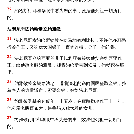
32
约哈斯行耶和华眼中看为恶的事，效法他列祖一切所行
的。
法老尼哥囚约哈斯立约雅敬
33
法老尼哥将约哈斯锁禁在哈马地的利比拉，不许他在耶路
撒冷作王，又罚犹大国银子一百他连得，金子一他连得。
34
法老尼哥立约西亚的儿子以利亚敬接续他父亲约西亚作
王，给他改名叫约雅敬，却将约哈斯带到埃及，他就死在那
里。
35
约雅敬将金银给法老，遵着法老的命向国民征取金银，按
着各人的力量派定，索要金银，好给法老尼哥。
36
约雅敬登基的时候年二十五岁，在耶路撒冷作王十一年。
他母亲名叫西布大，是鲁玛人毗大雅的女儿。
37
约雅敬行耶和华眼中看为恶的事，效法他列祖一切所行
的。