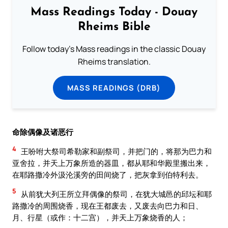
Mass Readings Today - Douay
Rheims Bible
Follow today's Mass readings in the classic Douay
Rheims translation.
MASS READINGS (DRB)
命除偶像及诸恶行
4
王吩咐大祭司希勒家和副祭司，并把门的，将那为巴力和
亚舍拉，并天上万象所造的器皿，都从耶和华殿里搬出来，
在耶路撒冷外汲沦溪旁的田间烧了，把灰拿到伯特利去。
5
从前犹大列王所立拜偶像的祭司，在犹大城邑的邱坛和耶
路撒冷的周围烧香，现在王都废去，又废去向巴力和日、
月、行星（或作：十二宫），并天上万象烧香的人；