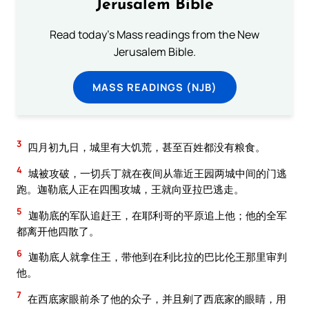
Jerusalem Bible
Read today's Mass readings from the New
Jerusalem Bible.
MASS READINGS (NJB)
3
四月初九日，城里有大饥荒，甚至百姓都没有粮食。
4
城被攻破，一切兵丁就在夜间从靠近王园两城中间的门逃
跑。迦勒底人正在四围攻城，王就向亚拉巴逃走。
5
迦勒底的军队追赶王，在耶利哥的平原追上他；他的全军
都离开他四散了。
6
迦勒底人就拿住王，带他到在利比拉的巴比伦王那里审判
他。
7
在西底家眼前杀了他的众子，并且剜了西底家的眼睛，用