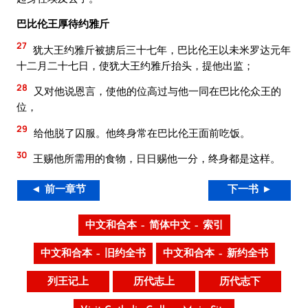
巴比伦王厚待约雅斤
27
犹大王约雅斤被掳后三十七年，巴比伦王以未米罗达元年
十二月二十七日，使犹大王约雅斤抬头，提他出监；
28
又对他说恩言，使他的位高过与他一同在巴比伦众王的
位，
29
给他脱了囚服。他终身常在巴比伦王面前吃饭。
30
王赐他所需用的食物，日日赐他一分，终身都是这样。
◄ 前一章节
下一书 ►
中文和合本 – 简体中文 – 索引
中文和合本 – 旧约全书
中文和合本 – 新约全书
列王记上
历代志上
历代志下