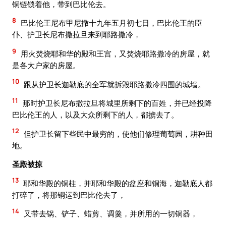
铜链锁着他，带到巴比伦去。
8
巴比伦王尼布甲尼撒十九年五月初七日，巴比伦王的臣
仆、护卫长尼布撒拉旦来到耶路撒冷，
9
用火焚烧耶和华的殿和王宫，又焚烧耶路撒冷的房屋，就
是各大户家的房屋。
10
跟从护卫长迦勒底的全军就拆毁耶路撒冷四围的城墙。
11
那时护卫长尼布撒拉旦将城里所剩下的百姓，并已经投降
巴比伦王的人，以及大众所剩下的人，都掳去了。
12
但护卫长留下些民中最穷的，使他们修理葡萄园，耕种田
地。
圣殿被掠
13
耶和华殿的铜柱，并耶和华殿的盆座和铜海，迦勒底人都
打碎了，将那铜运到巴比伦去了，
14
又带去锅、铲子、蜡剪、调羹，并所用的一切铜器，