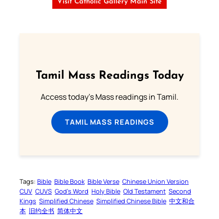
Visit Catholic Gallery Main Site
Tamil Mass Readings Today
Access today's Mass readings in Tamil.
TAMIL MASS READINGS
Tags:
Bible
Bible Book
Bible Verse
Chinese Union Version
CUV
CUVS
God’s Word
Holy Bible
Old Testament
Second
Kings
Simplified Chinese
Simplified Chinese Bible
中文和合
本
旧约全书
简体中文