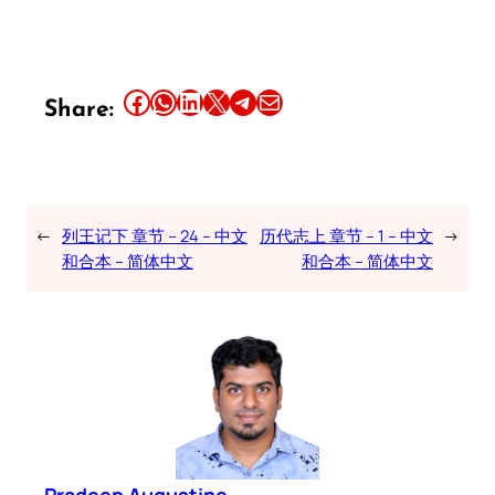
Share this article on Facebook
Share this article on WhatsApp
Share this article on LinkedIn
Share this article on X
Share this article on Telegram
Email this Article
Share:
←
列王记下 章节 – 24 – 中文
历代志上 章节 – 1 – 中文
→
和合本 – 简体中文
和合本 – 简体中文