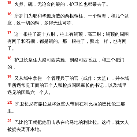
15
火鼎、碗，无论金的银的，护卫长也都带去了。
16
所罗门为耶和华殿所造的两根铜柱、一个铜海，和几个盆
座，这一切的铜，多得无法可称。
17
这一根柱子高十八肘，柱上有铜顶，高三肘；铜顶的周围
有网子和石榴，都是铜的。那一根柱子，照此一样，也有网
子。
18
护卫长拿住大祭司西莱雅、副祭司西番亚，和三个把门
的，
19
又从城中拿住一个管理兵丁的官（或作：太监），并在城
里所遇常见王面的五个人和检点国民军长的书记，以及城里
遇见的国民六十个人。
20
护卫长尼布撒拉旦将这些人带到在利比拉的巴比伦王那
里。
21
巴比伦王就把他们击杀在哈马地的利比拉。这样，犹大人
被掳去离开本地。