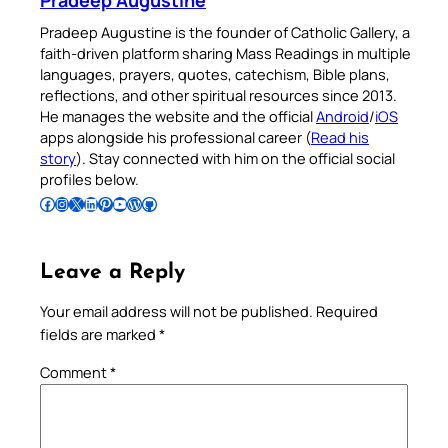
Pradeep Augustine
Pradeep Augustine is the founder of Catholic Gallery, a
faith-driven platform sharing Mass Readings in multiple
languages, prayers, quotes, catechism, Bible plans,
reflections, and other spiritual resources since 2013.
He manages the website and the official
Android
/
iOS
apps alongside his professional career (
Read his
story
). Stay connected with him on the official social
profiles below.
Follow Pradeep on Facebook
Follow Pradeep on Instagram
Follow Pradeep on X
Follow Pradeep on LinkedIn
Follow Pradeep on Pinterest
Subscribe to Pradeep’s Youtube Channel
Follow Pradeep on WordPress
Follow Pradeep on GitHub
Leave a Reply
Your email address will not be published.
Required
fields are marked
*
Comment
*