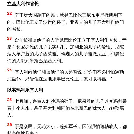
立基大利作省长
22
至于犹大国剩下的民，就是巴比伦王尼布甲尼撒所剩下
的，巴比伦王立了沙番的孙子、亚希甘的儿子基大利作他们
的省长。
23
众军长和属他们的人听见巴比伦王立了基大利作省长，于
是军长尼探雅的儿子以实玛利、加利亚的儿子约哈难、尼陀
法人单户蔑的儿子西莱雅、玛迦人的儿子雅撒尼亚，和属他
们的人都到米斯巴见基大利。
24
基大利向他们和属他们的人起誓说：“你们不必惧怕迦勒
底臣仆，只管住在这地服事巴比伦王，就可以得福。”
以实玛利杀基大利
25
七月间，宗室以利沙玛的孙子、尼探雅的儿子以实玛利带
着十个人来，杀了基大利和同他在米斯巴的犹大人与迦勒底
人。
26
于是众民，无论大小，连众军长；因为惧怕迦勒底人，都
起身往埃及去了。