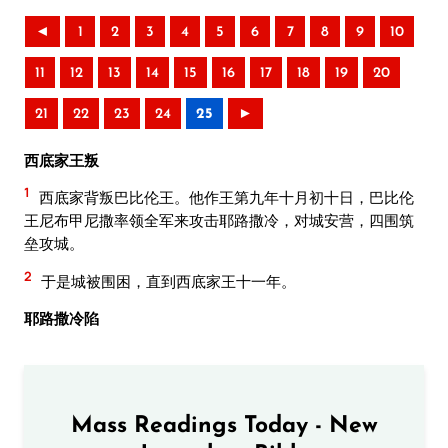
◄
1
2
3
4
5
6
7
8
9
10
11
12
13
14
15
16
17
18
19
20
21
22
23
24
25
►
西底家王叛
1
西底家背叛巴比伦王。他作王第九年十月初十日，巴比伦
王尼布甲尼撒率领全军来攻击耶路撒冷，对城安营，四围筑
垒攻城。
2
于是城被围困，直到西底家王十一年。
耶路撒冷陷
Mass Readings Today - New