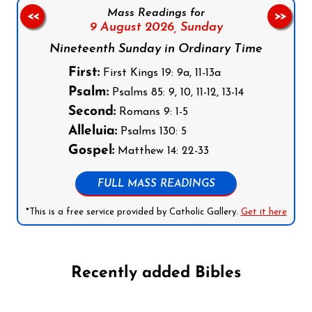
Mass Readings for
<<
>>
9 August 2026,
Sunday
Nineteenth Sunday in Ordinary Time
First:
First Kings 19: 9a, 11-13a
Psalm:
Psalms 85: 9, 10, 11-12, 13-14
Second:
Romans 9: 1-5
Alleluia:
Psalms 130: 5
Gospel:
Matthew 14: 22-33
FULL MASS READINGS
*This is a free service provided by Catholic Gallery.
Get it here
Recently added Bibles