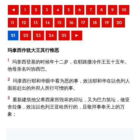
◄
1
2
3
4
5
6
7
8
9
10
11
12
13
14
15
16
17
18
19
20
21
22
23
24
25
►
玛拿西作犹大王其行惟恶
1
玛拿西登基的时候年十二岁，在耶路撒冷作王五十五年。
他母亲名叫协西巴。
2
玛拿西行耶和华眼中看为恶的事，效法耶和华在以色列人
面前赶出的外邦人所行可憎的事。
3
重新建筑他父希西家所毁坏的邱坛，又为巴力筑坛，做亚
舍拉像，效法以色列王亚哈所行的，且敬拜事奉天上的万
象；