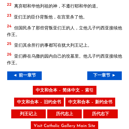
22
离弃耶和华他列祖的神，不遵行耶和华的道。
23
亚们王的臣仆背叛他，在宫里杀了他。
24
但国民杀了那些背叛亚们王的人，立他儿子约西亚接续他
作王。
25
亚们其余所行的事都写在犹大列王记上。
26
亚们葬在乌撒的园内自己的坟墓里。他儿子约西亚接续他
作王。
◄ 前一章节
下一章节 ►
中文和合本 – 简体中文 – 索引
中文和合本 – 旧约全书
中文和合本 – 新约全书
列王记上
历代志上
历代志下
Visit Catholic Gallery Main Site