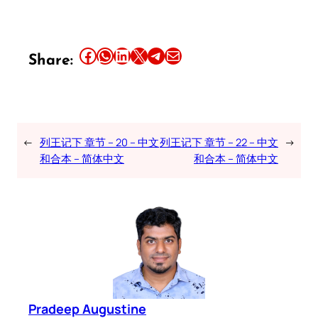
Share this article on Facebook
Share this article on WhatsApp
Share this article on LinkedIn
Share this article on X
Share this article on Telegram
Email this Article
Share:
←
列王记下 章节 – 20 – 中文
列王记下 章节 – 22 – 中文
→
和合本 – 简体中文
和合本 – 简体中文
Pradeep Augustine