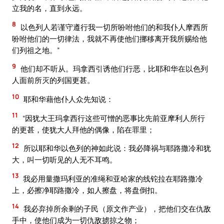
立我的名，直到永远。
8
以色列人若谨守遵行我一切所吩咐他们的和我仆人摩西所
吩咐他们的一切律法，我就不再使他们挪移离开我所赐给他
们列祖之地。”
9
他们却不听从。玛拿西引诱他们行恶，比耶和华在以色列
人面前所灭的列国更甚。
10
耶和华藉他仆人众先知说：
11
“因犹大王玛拿西行这些可憎的恶事比先前亚摩利人所行
的更甚，使犹大人拜他的偶像，陷在罪里；
12
所以耶和华以色列的神如此说：我必降祸与耶路撒冷和犹
大，叫一切听见的人无不耳鸣。
13
我必用量撒玛利亚的准绳和亚哈家的线铊拉在耶路撒冷
上，必擦净耶路撒冷，如人擦盘，将盘倒扣。
14
我必弃掉所余剩的子民（原文作产业），把他们交在仇敌
手中，使他们成为一切仇敌掳掠之物；