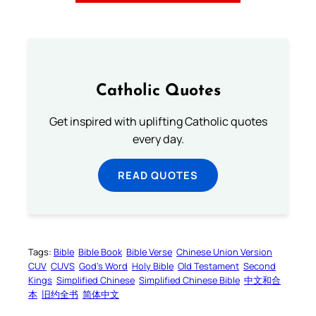
Catholic Quotes
Get inspired with uplifting Catholic quotes
every day.
READ QUOTES
Tags:
Bible
Bible Book
Bible Verse
Chinese Union Version
CUV
CUVS
God’s Word
Holy Bible
Old Testament
Second
Kings
Simplified Chinese
Simplified Chinese Bible
中文和合
本
旧约全书
简体中文