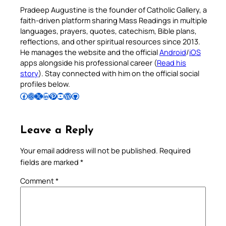
Pradeep Augustine is the founder of Catholic Gallery, a
faith-driven platform sharing Mass Readings in multiple
languages, prayers, quotes, catechism, Bible plans,
reflections, and other spiritual resources since 2013.
He manages the website and the official
Android
/
iOS
apps alongside his professional career (
Read his
story
). Stay connected with him on the official social
profiles below.
Follow Pradeep on Facebook
Follow Pradeep on Instagram
Follow Pradeep on X
Follow Pradeep on LinkedIn
Follow Pradeep on Pinterest
Subscribe to Pradeep’s Youtube Channel
Follow Pradeep on WordPress
Follow Pradeep on GitHub
Leave a Reply
Your email address will not be published.
Required
fields are marked
*
Comment
*