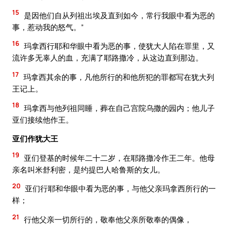
15
是因他们自从列祖出埃及直到如今，常行我眼中看为恶的
事，惹动我的怒气。”
16
玛拿西行耶和华眼中看为恶的事，使犹大人陷在罪里，又
流许多无辜人的血，充满了耶路撒冷，从这边直到那边。
17
玛拿西其余的事，凡他所行的和他所犯的罪都写在犹大列
王记上。
18
玛拿西与他列祖同睡，葬在自己宫院乌撒的园内；他儿子
亚们接续他作王。
亚们作犹大王
19
亚们登基的时候年二十二岁，在耶路撒冷作王二年。他母
亲名叫米舒利密，是约提巴人哈鲁斯的女儿。
20
亚们行耶和华眼中看为恶的事，与他父亲玛拿西所行的一
样；
21
行他父亲一切所行的，敬奉他父亲所敬奉的偶像，