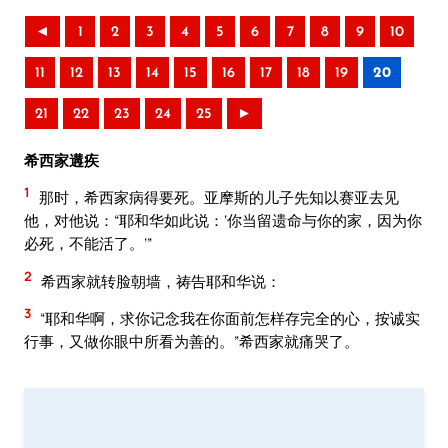
◄
1
2
3
4
5
6
7
8
9
10
11
12
13
14
15
16
17
18
19
20
21
22
23
24
25
►
希西家遘疾
1
那时，希西家病得要死。亚摩斯的儿子先知以赛亚去见
他，对他说：“耶和华如此说：‘你当留遗命与你的家，因为你
必死，不能活了。’”
2
希西家就转脸朝墙，祷告耶和华说：
3
“耶和华啊，求你记念我在你面前怎样存完全的心，按诚实
行事，又做你眼中所看为善的。”希西家就痛哭了。