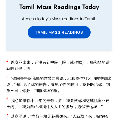
Tamil Mass Readings Today
Access today's Mass readings in Tamil.
TAMIL MASS READINGS
4
以赛亚出来，还没有到中院（院：或作城），耶和华的话
就临到他，说：
5
“你回去告诉我民的君希西家说：耶和华你祖大卫的神如此
说：‘我听见了你的祷告，看见了你的眼泪，我必医治你；到
第三日，你必上到耶和华的殿。
6
我必加增你十五年的寿数，并且我要救你和这城脱离亚述
王的手。我为自己和我仆人大卫的缘故，必保护这城。’”
7
以赛亚说：“当取一块无花果饼来。”人就取了来，贴在疮