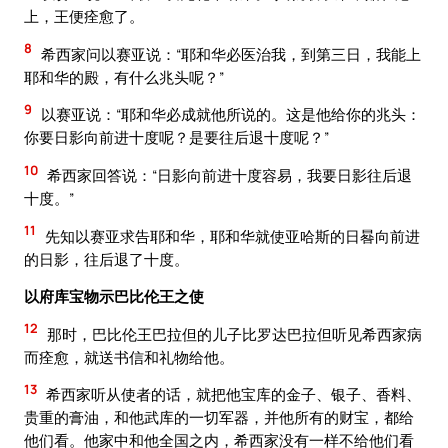
上，王便痊愈了。
8
希西家问以赛亚说：“耶和华必医治我，到第三日，我能上
耶和华的殿，有什么兆头呢？”
9
以赛亚说：“耶和华必成就他所说的。这是他给你的兆头：
你要日影向前进十度呢？是要往后退十度呢？”
10
希西家回答说：“日影向前进十度容易，我要日影往后退
十度。”
11
先知以赛亚求告耶和华，耶和华就使亚哈斯的日晷向前进
的日影，往后退了十度。
以府库宝物示巴比伦王之使
12
那时，巴比伦王巴拉但的儿子比罗达巴拉但听见希西家病
而痊愈，就送书信和礼物给他。
13
希西家听从使者的话，就把他宝库的金子、银子、香料、
贵重的膏油，和他武库的一切军器，并他所有的财宝，都给
他们看。他家中和他全国之内，希西家没有一样不给他们看