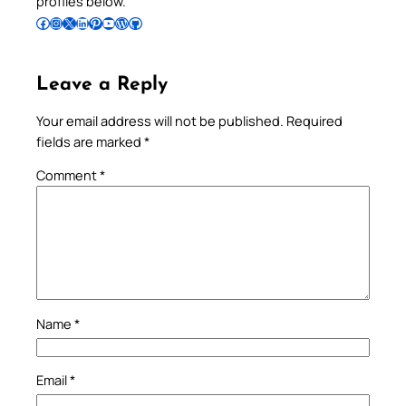
profiles below.
Follow Pradeep on Facebook
Follow Pradeep on Instagram
Follow Pradeep on X
Follow Pradeep on LinkedIn
Follow Pradeep on Pinterest
Subscribe to Pradeep’s Youtube Channel
Follow Pradeep on WordPress
Follow Pradeep on GitHub
Leave a Reply
Your email address will not be published.
Required
fields are marked
*
Comment
*
Name
*
Email
*