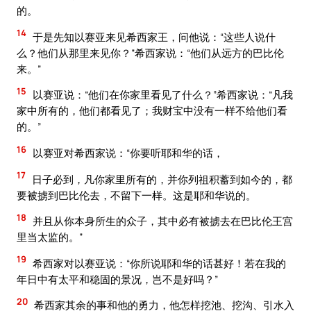
的。
14
于是先知以赛亚来见希西家王，问他说：“这些人说什
么？他们从那里来见你？”希西家说：“他们从远方的巴比伦
来。”
15
以赛亚说：“他们在你家里看见了什么？”希西家说：“凡我
家中所有的，他们都看见了；我财宝中没有一样不给他们看
的。”
16
以赛亚对希西家说：“你要听耶和华的话，
17
日子必到，凡你家里所有的，并你列祖积蓄到如今的，都
要被掳到巴比伦去，不留下一样。这是耶和华说的。
18
并且从你本身所生的众子，其中必有被掳去在巴比伦王宫
里当太监的。”
19
希西家对以赛亚说：“你所说耶和华的话甚好！若在我的
年日中有太平和稳固的景况，岂不是好吗？”
20
希西家其余的事和他的勇力，他怎样挖池、挖沟、引水入