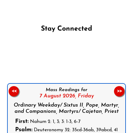
Stay Connected
Follow us on Facebook
Follow us on Instagram
Follow us on X
Subscribe to our YouTube Channel
Follow us on WhatsApp
Mass Readings for
<<
>>
7 August 2026,
Friday
Ordinary Weekday/ Sixtus II, Pope, Martyr,
and Companions, Martyrs/ Cajetan, Priest
First:
Nahum 2: 1, 3; 3: 1-3, 6-7
Psalm:
Deuteronomy 32: 35cd-36ab, 39abcd, 41