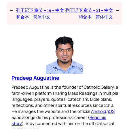
←
列王记下 章节 – 19 – 中文
列王记下 章节 – 21 – 中文
→
和合本 – 简体中文
和合本 – 简体中文
Pradeep Augustine
Pradeep Augustine is the founder of Catholic Gallery, a
faith-driven platform sharing Mass Readings in multiple
languages, prayers, quotes, catechism, Bible plans,
reflections, and other spiritual resources since 2013.
He manages the website and the official
Android
/
iOS
apps alongside his professional career (
Read his
story
). Stay connected with him on the official social