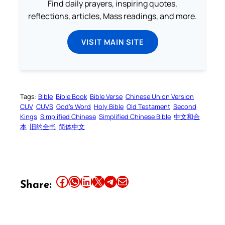
Find daily prayers, inspiring quotes,
reflections, articles, Mass readings, and more.
VISIT MAIN SITE
Tags:
Bible
Bible Book
Bible Verse
Chinese Union Version
CUV
CUVS
God’s Word
Holy Bible
Old Testament
Second
Kings
Simplified Chinese
Simplified Chinese Bible
中文和合
本
旧约全书
简体中文
Share this article on Facebook
Share this article on WhatsApp
Share this article on LinkedIn
Share this article on X
Share this article on Telegram
Email this Article
Share: