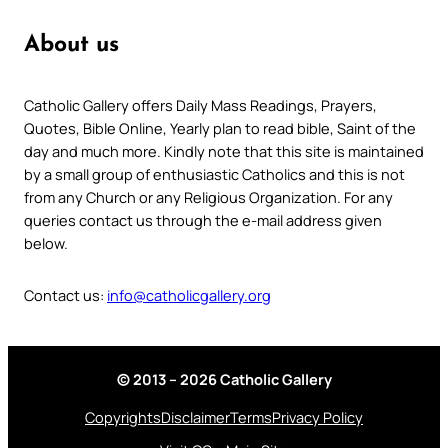
About us
Catholic Gallery offers Daily Mass Readings, Prayers,
Quotes, Bible Online, Yearly plan to read bible, Saint of the
day and much more. Kindly note that this site is maintained
by a small group of enthusiastic Catholics and this is not
from any Church or any Religious Organization. For any
queries contact us through the e-mail address given
below.
Contact us:
info@catholicgallery.org
© 2013 – 2026 Catholic Gallery
Copyrights
Disclaimer
Terms
Privacy Policy