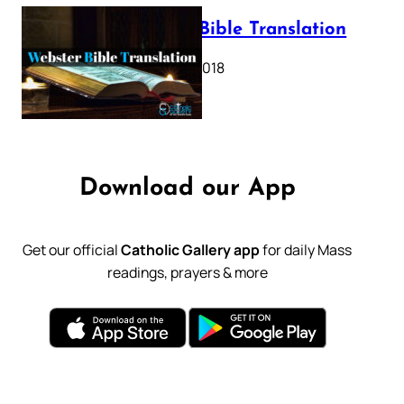
Webster Bible Translation
October 11, 2018
Download our App
Get our official
Catholic Gallery app
for daily Mass
readings, prayers & more