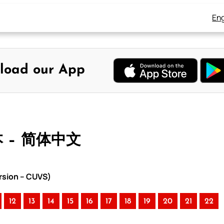
Eng
load our App
本 – 简体中文
rsion – CUVS)
12
13
14
15
16
17
18
19
20
21
22