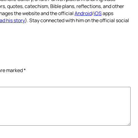
rs, quotes, catechism, Bible plans, reflections, and other
nages the website and the official
Android
/
iOS
apps
ad his story
). Stay connected with him on the official social
 are marked
*