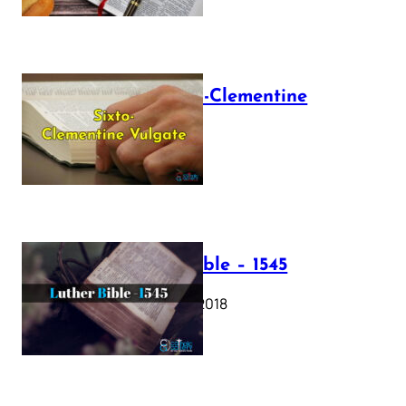
The Sixto-Clementine
Vulgate
July 12, 2025
Luther Bible – 1545
October 17, 2018