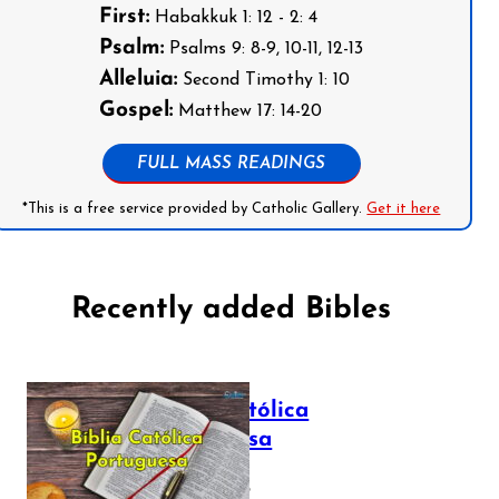
First:
Habakkuk 1: 12 - 2: 4
Psalm:
Psalms 9: 8-9, 10-11, 12-13
Alleluia:
Second Timothy 1: 10
Gospel:
Matthew 17: 14-20
FULL MASS READINGS
*This is a free service provided by Catholic Gallery.
Get it here
Recently added Bibles
Bíblia Católica
Portuguesa
July 16, 2025