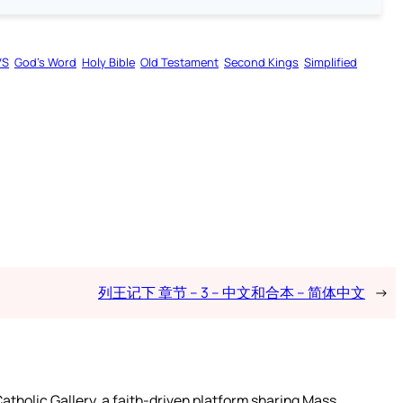
VS
God’s Word
Holy Bible
Old Testament
Second Kings
Simplified
列王记下 章节 – 3 – 中文和合本 – 简体中文
→
atholic Gallery, a faith-driven platform sharing Mass