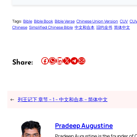
Tags:
Bible
Bible Book
Bible Verse
Chinese Union Version
CUV
CU
Chinese
Simplified Chinese Bible
中文和合本
旧约全书
简体中文
Share this article on Facebook
Share this article on WhatsApp
Share this article on LinkedIn
Share this article on X
Share this article on Telegram
Email this Article
Share:
←
列王记下 章节 – 1 – 中文和合本 – 简体中文
Pradeep Augustine
Pradeep Augustine is the founder of C