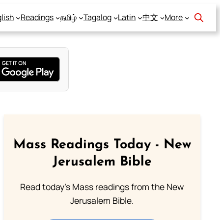
lish
Readings
தமிழ்
Tagalog
Latin
中文
More
Mass Readings Today - New
Jerusalem Bible
Read today's Mass readings from the New
Jerusalem Bible.