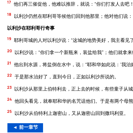
17
他们再三催促他，他难以推辞，就说：“你们打发人去吧
18
以利沙仍然在耶利哥等候他们回到他那里；他对他们说：
以利沙在耶利哥行奇事
19
耶利哥城的人对以利沙说：“这城的地势美好，我主看见
20
以利沙说：“你们拿一个新瓶来，装盐给我”；他们就拿来
21
他出到水源，将盐倒在水中，说：“耶和华如此说：‘我治
22
于是那水治好了，直到今日，正如以利沙所说的。
23
以利沙从那里上伯特利去，正上去的时候，有些童子从城
24
他回头看见，就奉耶和华的名咒诅他们。于是有两个母熊
25
以利沙从伯特利上迦密山，又从迦密山回到撒玛利亚。
◄ 前一章节