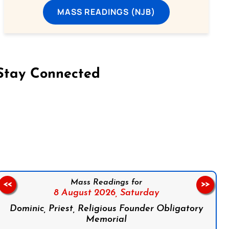
MASS READINGS (NJB)
Stay Connected
on Facebook
Follow us on Instagram
Follow us on X
Subscribe to our YouTube Channel
Follow us on WhatsApp
Mass Readings for
<<
>>
8 August 2026,
Saturday
Dominic, Priest, Religious Founder Obligatory
Memorial