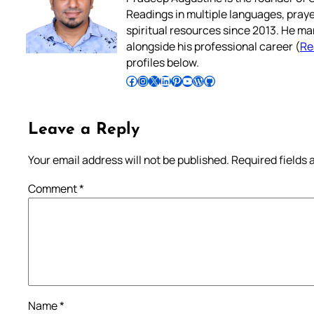
Readings in multiple languages, praye
spiritual resources since 2013. He ma
alongside his professional career (
Re
profiles below.
Follow Pradeep on Facebook
Follow Pradeep on Instagram
Follow Pradeep on X
Follow Pradeep on LinkedIn
Follow Pradeep on Pinterest
Subscribe to Pradeep’s Youtube Channel
Follow Pradeep on WordPress
Follow Pradeep on GitHub
Leave a Reply
Your email address will not be published.
Required fields
Comment
*
Name
*