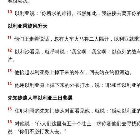
地感动我。”
10
以利亚说：“你所求的难得。虽然如此，我被接去离开你
以利亚乘旋风升天
11
他们正走着说话，忽有火车火马将二人隔开，以利亚就乘
12
以利沙看见，就呼叫说：“我父啊！我父啊！以色列的战
片。
13
他拾起以利亚身上掉下来的外衣，回去站在约但河边。
14
他用以利亚身上掉下来的外衣打水，说：“耶和华以利亚
先知徒遣人寻以利亚三日弗遇
15
住耶利哥的先知门徒从对面看见他，就说：“感动以利亚
16
对他说：“仆人们这里有五十个壮士，求你容他们去寻找
说：“你们不必打发人去。”