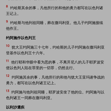
8
约哈斯其余的事，凡他所行的和他的勇力都写在以色列诸
王记上。
9
约哈斯与他列祖同睡，葬在撒玛利亚。他儿子约阿施接续
他作王。
约阿施作以色列王
10
犹大王约阿施三十七年，约哈斯的儿子约阿施在撒玛利亚
登基作以色列王十六年。
11
他行耶和华眼中看为恶的事，不离开尼八的儿子耶罗波安
使以色列人陷在罪里的一切罪，仍然去行。
12
约阿施其余的事，凡他所行的和他与犹大王亚玛谢争战的
勇力，都写在以色列诸王记上。
13
约阿施与他列祖同睡，耶罗波安坐了他的位。约阿施与以
色列诸王一同葬在撒玛利亚。
以利沙遘疾