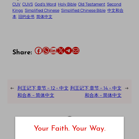
CUV
CUVS
God’s Word
Holy Bible
Old Testament
Second
Kings
Simplified Chinese
Simplified Chinese Bible
中文和合
本
旧约全书
简体中文
Share this article on Facebook
Share this article on WhatsApp
Share this article on LinkedIn
Share this article on X
Share this article on Telegram
Email this Article
Share:
←
列王记下 章节 – 12 – 中文
列王记下 章节 – 14 – 中文
→
和合本 – 简体中文
和合本 – 简体中文
Your Faith. Your Way.