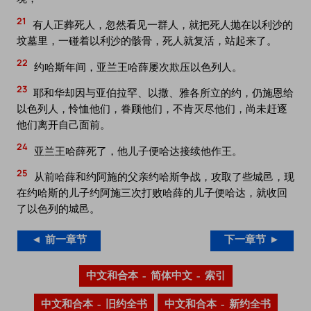
21
有人正葬死人，忽然看见一群人，就把死人抛在以利沙的
坟墓里，一碰着以利沙的骸骨，死人就复活，站起来了。
22
约哈斯年间，亚兰王哈薛屡次欺压以色列人。
23
耶和华却因与亚伯拉罕、以撒、雅各所立的约，仍施恩给
以色列人，怜恤他们，眷顾他们，不肯灭尽他们，尚未赶逐
他们离开自己面前。
24
亚兰王哈薛死了，他儿子便哈达接续他作王。
25
从前哈薛和约阿施的父亲约哈斯争战，攻取了些城邑，现
在约哈斯的儿子约阿施三次打败哈薛的儿子便哈达，就收回
了以色列的城邑。
◄ 前一章节
下一章节 ►
中文和合本 – 简体中文 – 索引
中文和合本 – 旧约全书
中文和合本 – 新约全书