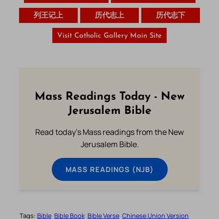
列王记上
历代志上
历代志下
Visit Catholic Gallery Main Site
Mass Readings Today - New
Jerusalem Bible
Read today's Mass readings from the New
Jerusalem Bible.
MASS READINGS (NJB)
Tags:
Bible
Bible Book
Bible Verse
Chinese Union Version