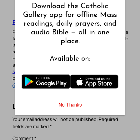
Download the Catholic
Gallery app for offline Mass
Pradeep Augustine
readings, daily prayers, and
audio Bible — all in one
Pradeep Augustine is the founder of Catholic Gallery, a
faith-driven platform sharing Mass Readings in multiple
place.
languages, prayers, quotes, catechism, Bible plans,
reflections, and other spiritual resources since 2013.
He manages the website and the official
Android
/
iOS
Available on:
apps alongside his professional career (
Read his
story
). Stay connected with him on the official social
profiles below.
Follow Pradeep on Facebook
Follow Pradeep on Instagram
Follow Pradeep on X
Follow Pradeep on LinkedIn
Follow Pradeep on Pinterest
Subscribe to Pradeep’s Youtube Channel
Follow Pradeep on WordPress
Follow Pradeep on GitHub
No Thanks
Leave a Reply
Your email address will not be published.
Required
fields are marked
*
Comment
*