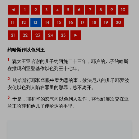
◄
1
2
3
4
5
6
7
8
9
10
11
12
13
14
15
16
17
18
19
20
21
22
23
24
25
►
约哈斯作以色列王
1
犹大王亚哈谢的儿子约阿施二十三年，耶户的儿子约哈斯
在撒玛利亚登基作以色列王十七年。
2
约哈斯行耶和华眼中看为恶的事，效法尼八的儿子耶罗波
安使以色列人陷在罪里的那罪，总不离开。
3
于是，耶和华的怒气向以色列人发作，将他们屡次交在亚
兰王哈薛和他儿子便哈达的手里。