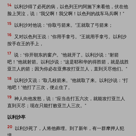
14
以利沙得了必死的病，以色列王约阿施下来看他，伏在他
脸上哭泣，说：“我父啊！我父啊！以色列的战车马兵啊！”
15
以利沙对他说：“你取弓箭来。”王就取了弓箭来；
16
又对以色列王说：“你用手拿弓。”王就用手拿弓。以利沙
按手在王的手上，
17
说：“你开朝东的窗户。”他就开了。以利沙说：“射箭
吧！”他就射箭。以利沙说：“这是耶和华的得胜箭，就是战胜
亚兰人的箭；因为你必在亚弗攻打亚兰人，直到灭尽他们。”
18
以利沙又说：“取几枝箭来。”他就取了来。以利沙说：“打
地吧！”他打了三次，便止住了。
19
神人向他发怒，说：“应当击打五六次，就能攻打亚兰人
直到灭尽；现在只能打败亚兰人三次。”
以利沙卒
20
以利沙死了，人将他葬埋。到了新年，有一群摩押人犯
境，