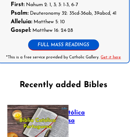
First:
Nahum 2: 1, 3; 3: 1-3, 6-7
Psalm:
Deuteronomy 32: 35cd-36ab, 39abcd, 41
Alleluia:
Matthew 5: 10
Gospel:
Matthew 16: 24-28
FULL MASS READINGS
*This is a free service provided by Catholic Gallery.
Get it here
Recently added Bibles
Bíblia Católica
Portuguesa
July 16, 2025