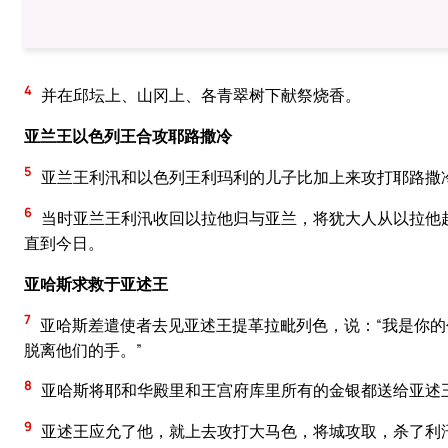
4
并在邱坛上、山冈上、各青翠树下献祭烧香。
亚兰王以色列王合攻耶路撒冷
5
亚兰王利汛和以色列王利玛利的儿子比加上来攻打耶路撒
6
当时亚兰王利汛收回以拉他归与亚兰，将犹大人从以拉他
直到今日。
亚哈斯求救于亚述王
7
亚哈斯差遣使者去见亚述王提革拉毗列色，说：“我是你
脱离他们的手。”
8
亚哈斯将耶和华殿里和王宫府库里所有的金银都送给亚述
9
亚述王应允了他，就上去攻打大马色，将城攻取，杀了利