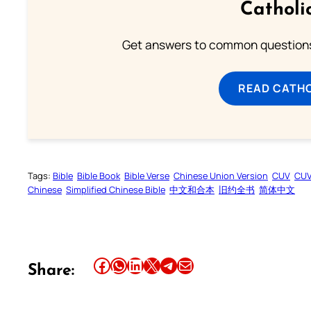
Catholi
Get answers to common questions 
READ CATH
Tags:
Bible
Bible Book
Bible Verse
Chinese Union Version
CUV
CU
Chinese
Simplified Chinese Bible
中文和合本
旧约全书
简体中文
Share this article on Facebook
Share this article on WhatsApp
Share this article on LinkedIn
Share this article on X
Share this article on Telegram
Email this Article
Share: