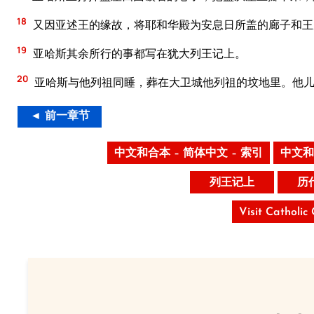
18
又因亚述王的缘故，将耶和华殿为安息日所盖的廊子和王
19
亚哈斯其余所行的事都写在犹大列王记上。
20
亚哈斯与他列祖同睡，葬在大卫城他列祖的坟地里。他
◄ 前一章节
中文和合本 – 简体中文 – 索引
中文和
列王记上
历
Visit Catholic