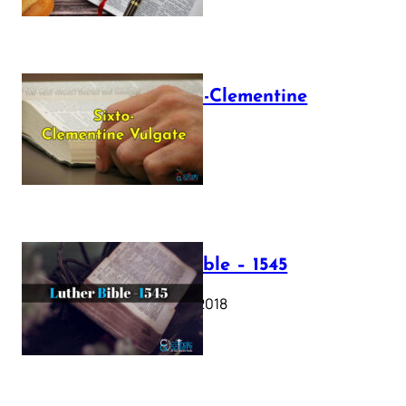
The Sixto-Clementine
Vulgate
July 12, 2025
Luther Bible – 1545
October 17, 2018