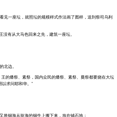
看见一座坛，就照坛的规模样式作法画了图样，送到祭司乌利
王没有从大马色回来之先，建筑一座坛。
的北边。
，王的燔祭、素祭，国内众民的燔祭、素祭、奠祭都要烧在大坛
用以求问耶和华。”
又将铜海从驮海的铜牛上搬下来，放在铺石地；