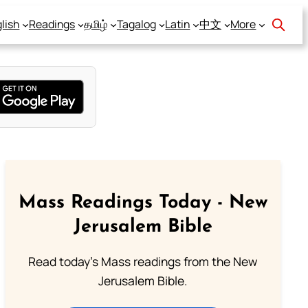
lish
Readings
தமிழ்
Tagalog
Latin
中文
More
Mass Readings Today - New
Jerusalem Bible
Read today's Mass readings from the New
Jerusalem Bible.