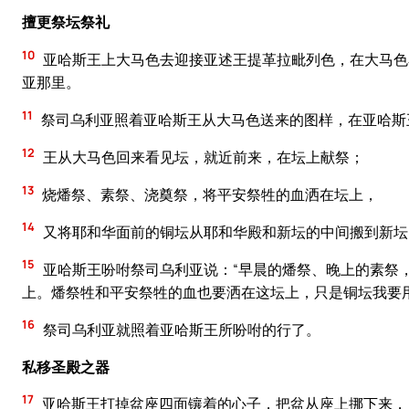
擅更祭坛祭礼
10
亚哈斯王上大马色去迎接亚述王提革拉毗列色，在大马色
亚那里。
11
祭司乌利亚照着亚哈斯王从大马色送来的图样，在亚哈斯
12
王从大马色回来看见坛，就近前来，在坛上献祭；
13
烧燔祭、素祭、浇奠祭，将平安祭牲的血洒在坛上，
14
又将耶和华面前的铜坛从耶和华殿和新坛的中间搬到新坛
15
亚哈斯王吩咐祭司乌利亚说：“早晨的燔祭、晚上的素祭
上。燔祭牲和平安祭牲的血也要洒在这坛上，只是铜坛我要
16
祭司乌利亚就照着亚哈斯王所吩咐的行了。
私移圣殿之器
17
亚哈斯王打掉盆座四面镶着的心子，把盆从座上挪下来，