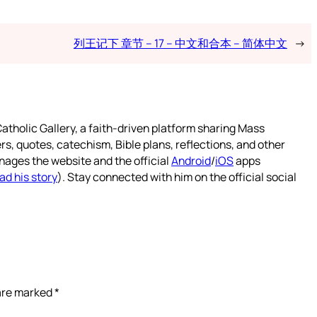
列王记下 章节 – 17 – 中文和合本 – 简体中文
→
atholic Gallery, a faith-driven platform sharing Mass
rs, quotes, catechism, Bible plans, reflections, and other
nages the website and the official
Android
/
iOS
apps
ad his story
). Stay connected with him on the official social
 are marked
*