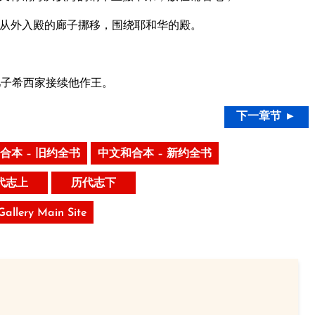
从外入殿的廊子挪移，围绕耶和华的殿。
儿子希西家接续他作王。
下一章节 ►
合本 – 旧约全书
中文和合本 – 新约全书
代志上
历代志下
 Gallery Main Site