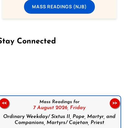
MASS READINGS (NJB)
Stay Connected
on Facebook
Follow us on Instagram
Follow us on X
Subscribe to our YouTube Channel
Follow us on WhatsApp
Mass Readings for
<<
>>
7 August 2026,
Friday
Ordinary Weekday/ Sixtus II, Pope, Martyr, and
Companions, Martyrs/ Cajetan, Priest