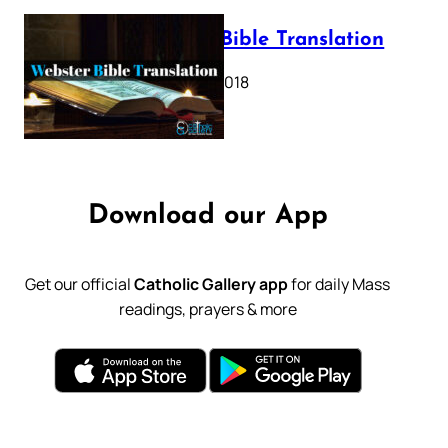
Webster Bible Translation
October 11, 2018
Download our App
Get our official
Catholic Gallery app
for daily Mass
readings, prayers & more