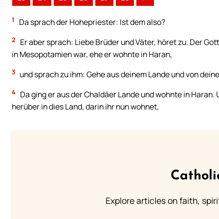
1
Da sprach der Hohepriester: Ist dem also?
2
Er aber sprach: Liebe Brüder und Väter, höret zu. Der Got
in Mesopotamien war, ehe er wohnte in Haran,
3
und sprach zu ihm: Gehe aus deinem Lande und von deiner F
4
Da ging er aus der Chaldäer Lande und wohnte in Haran. U
herüber in dies Land, darin ihr nun wohnet,
Catholi
Explore articles on faith, spi