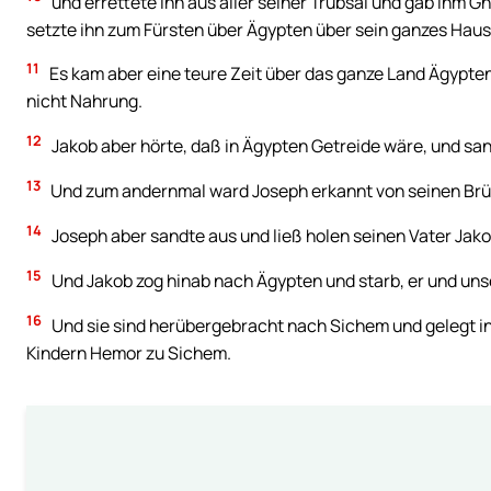
und errettete ihn aus aller seiner Trübsal und gab ihm G
setzte ihn zum Fürsten über Ägypten über sein ganzes Haus
11
Es kam aber eine teure Zeit über das ganze Land Ägypte
nicht Nahrung.
12
Jakob aber hörte, daß in Ägypten Getreide wäre, und san
13
Und zum andernmal ward Joseph erkannt von seinen Brü
14
Joseph aber sandte aus und ließ holen seinen Vater Jak
15
Und Jakob zog hinab nach Ägypten und starb, er und uns
16
Und sie sind herübergebracht nach Sichem und gelegt i
Kindern Hemor zu Sichem.