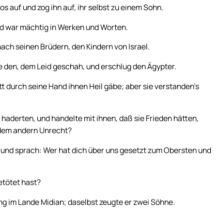
s auf und zog ihn auf, ihr selbst zu einem Sohn.
nd war mächtig in Werken und Worten.
nach seinen Brüdern, den Kindern von Israel.
e den, dem Leid geschah, und erschlug den Ägypter.
tt durch seine Hand ihnen Heil gäbe; aber sie verstanden’s
haderten, und handelte mit ihnen, daß sie Frieden hätten,
r dem andern Unrecht?
h und sprach: Wer hat dich über uns gesetzt zum Obersten und
etötet hast?
g im Lande Midian; daselbst zeugte er zwei Söhne.