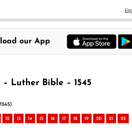
Eng
load our App
 – Luther Bible – 1545
 1545)
12
13
14
15
16
17
18
19
20
21
22