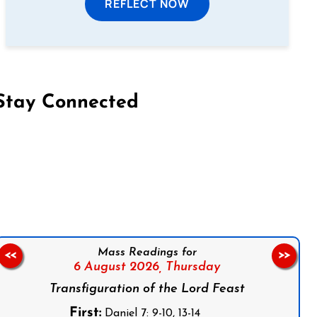
REFLECT NOW
Stay Connected
on Facebook
Follow us on Instagram
Follow us on X
Subscribe to our YouTube Channel
Follow us on WhatsApp
Mass Readings for
<<
>>
6 August 2026,
Thursday
Transfiguration of the Lord Feast
First:
Daniel 7: 9-10, 13-14