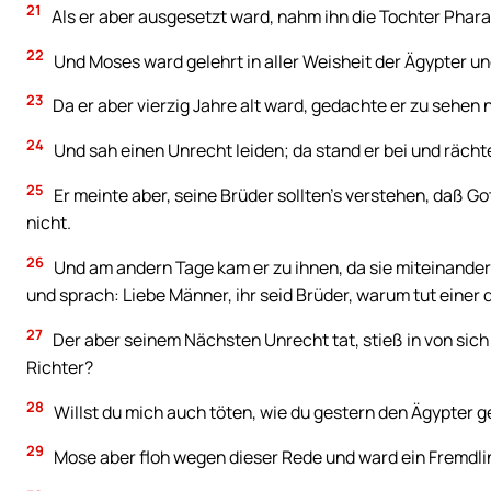
21
Als er aber ausgesetzt ward, nahm ihn die Tochter Pharao
22
Und Moses ward gelehrt in aller Weisheit der Ägypter u
23
Da er aber vierzig Jahre alt ward, gedachte er zu sehen 
24
Und sah einen Unrecht leiden; da stand er bei und rächt
25
Er meinte aber, seine Brüder sollten’s verstehen, daß Go
nicht.
26
Und am andern Tage kam er zu ihnen, da sie miteinander 
und sprach: Liebe Männer, ihr seid Brüder, warum tut eine
27
Der aber seinem Nächsten Unrecht tat, stieß in von sic
Richter?
28
Willst du mich auch töten, wie du gestern den Ägypter g
29
Mose aber floh wegen dieser Rede und ward ein Fremdlin