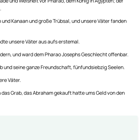
nade und Weisheit vor Pharao, dem König in Ägypten; der
.
n und Kanaan und große Trübsal, und unsere Väter fanden
dte unsere Väter aus aufs erstemal.
dern, und ward dem Pharao Josephs Geschlecht offenbar.
ob und seine ganze Freundschaft, fünfundsiebzig Seelen.
ere Väter.
n das Grab, das Abraham gekauft hatte ums Geld von den