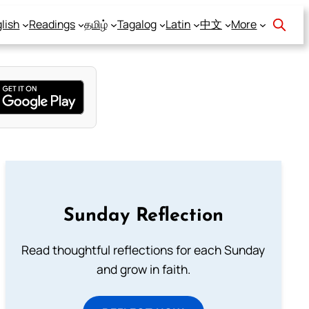
lish
Readings
தமிழ்
Tagalog
Latin
中文
More
Sunday Reflection
Read thoughtful reflections for each Sunday
and grow in faith.