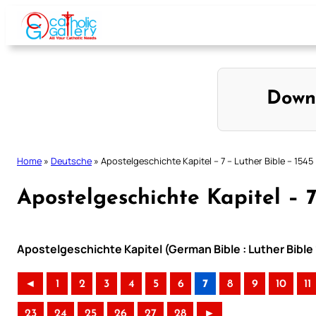
Skip
to
content
Down
Home
»
Deutsche
»
Apostelgeschichte Kapitel – 7 – Luther Bible – 1545
Apostelgeschichte Kapitel – 7
Apostelgeschichte Kapitel (German Bible : Luther Bible
◄
1
2
3
4
5
6
7
8
9
10
11
23
24
25
26
27
28
►