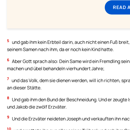
READ 
5
und gab ihm kein Erbteil darin, auch nicht einen Fuß breit
seinem Samen nach ihm, da er noch kein Kind hatte.
6
Aber Gott sprach also: Dein Same wird ein Fremdling sein
machen und übel behandeln vierhundert Jahre;
7
und das Volk, dem sie dienen werden, will ich richten, s
an dieser Stätte.
8
Und gab ihm den Bund der Beschneidung. Und er zeugte Is
und Jakob die zwölf Erzväter.
9
Und die Erzväter neideten Joseph und verkauften ihn nac
10