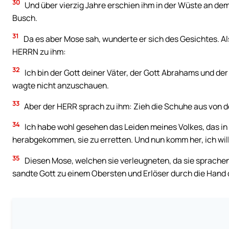
30
Und über vierzig Jahre erschien ihm in der Wüste an de
Busch.
31
Da es aber Mose sah, wunderte er sich des Gesichtes. A
HERRN zu ihm:
32
Ich bin der Gott deiner Väter, der Gott Abrahams und der
wagte nicht anzuschauen.
33
Aber der HERR sprach zu ihm: Zieh die Schuhe aus von dei
34
Ich habe wohl gesehen das Leiden meines Volkes, das in 
herabgekommen, sie zu erretten. Und nun komm her, ich wil
35
Diesen Mose, welchen sie verleugneten, da sie sprachen
sandte Gott zu einem Obersten und Erlöser durch die Hand 