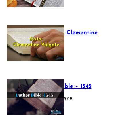
The Sixto-Clementine
Vulgate
July 12, 2025
Luther Bible – 1545
October 17, 2018