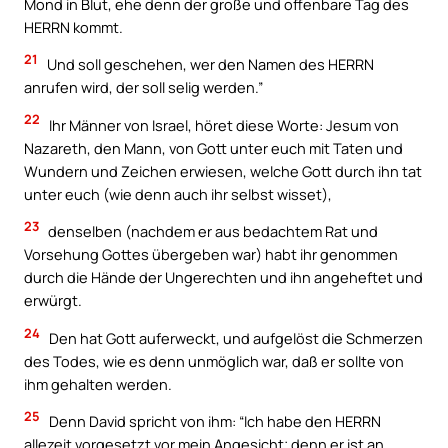
Mond in Blut, ehe denn der große und offenbare Tag des
HERRN kommt.
21
Und soll geschehen, wer den Namen des HERRN
anrufen wird, der soll selig werden.”
22
Ihr Männer von Israel, höret diese Worte: Jesum von
Nazareth, den Mann, von Gott unter euch mit Taten und
Wundern und Zeichen erwiesen, welche Gott durch ihn tat
unter euch (wie denn auch ihr selbst wisset),
23
denselben (nachdem er aus bedachtem Rat und
Vorsehung Gottes übergeben war) habt ihr genommen
durch die Hände der Ungerechten und ihn angeheftet und
erwürgt.
24
Den hat Gott auferweckt, und aufgelöst die Schmerzen
des Todes, wie es denn unmöglich war, daß er sollte von
ihm gehalten werden.
25
Denn David spricht von ihm: “Ich habe den HERRN
allezeit vorgesetzt vor mein Angesicht; denn er ist an