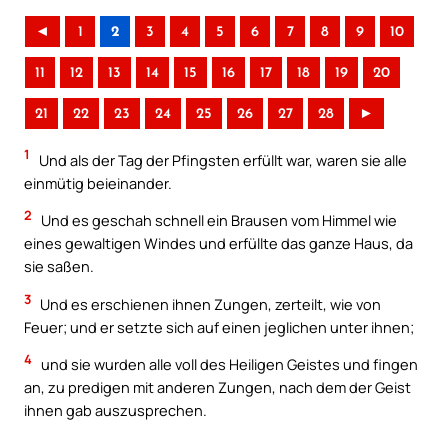
◄
1
2
3
4
5
6
7
8
9
10
11
12
13
14
15
16
17
18
19
20
21
22
23
24
25
26
27
28
►
1
Und als der Tag der Pfingsten erfüllt war, waren sie alle
einmütig beieinander.
2
Und es geschah schnell ein Brausen vom Himmel wie
eines gewaltigen Windes und erfüllte das ganze Haus, da
sie saßen.
3
Und es erschienen ihnen Zungen, zerteilt, wie von
Feuer; und er setzte sich auf einen jeglichen unter ihnen;
4
und sie wurden alle voll des Heiligen Geistes und fingen
an, zu predigen mit anderen Zungen, nach dem der Geist
ihnen gab auszusprechen.