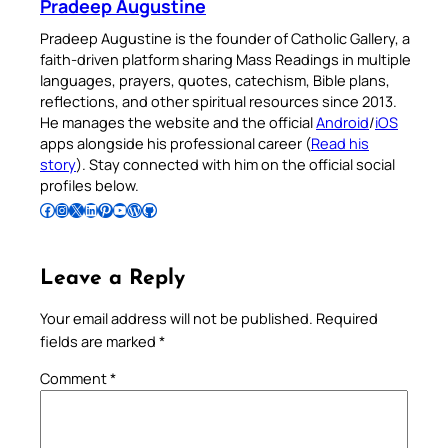
Pradeep Augustine
Pradeep Augustine is the founder of Catholic Gallery, a
faith-driven platform sharing Mass Readings in multiple
languages, prayers, quotes, catechism, Bible plans,
reflections, and other spiritual resources since 2013.
He manages the website and the official
Android
/
iOS
apps alongside his professional career (
Read his
story
). Stay connected with him on the official social
profiles below.
Follow Pradeep on Facebook
Follow Pradeep on Instagram
Follow Pradeep on X
Follow Pradeep on LinkedIn
Follow Pradeep on Pinterest
Subscribe to Pradeep’s Youtube Channel
Follow Pradeep on WordPress
Follow Pradeep on GitHub
Leave a Reply
Your email address will not be published.
Required
fields are marked
*
Comment
*