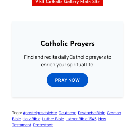
Visit Catholic Gallery Main Site
Catholic Prayers
Find and recite daily Catholic prayers to
enrich your spiritual life.
PRAY NOW
Tags:
Apostelgeschichte
Deutsche
Deutsche Bible
German
Bible
Holy Bible
Luther Bible
Luther Bible 1545
New
Testament
Protestant