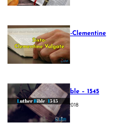
The Sixto-Clementine
Vulgate
July 12, 2025
Luther Bible – 1545
October 17, 2018