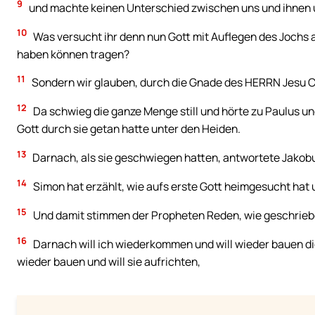
9
und machte keinen Unterschied zwischen uns und ihnen u
10
Was versucht ihr denn nun Gott mit Auflegen des Jochs 
haben können tragen?
11
Sondern wir glauben, durch die Gnade des HERRN Jesu Chr
12
Da schwieg die ganze Menge still und hörte zu Paulus u
Gott durch sie getan hatte unter den Heiden.
13
Darnach, als sie geschwiegen hatten, antwortete Jakobus
14
Simon hat erzählt, wie aufs erste Gott heimgesucht ha
15
Und damit stimmen der Propheten Reden, wie geschrieb
16
Darnach will ich wiederkommen und will wieder bauen die H
wieder bauen und will sie aufrichten,