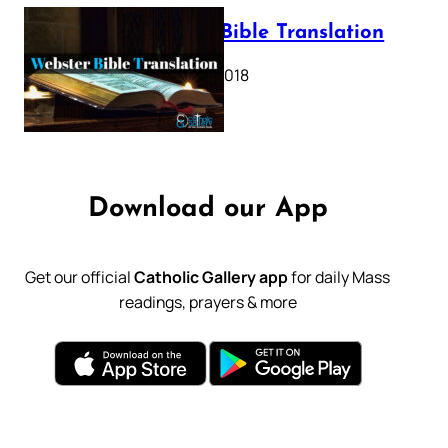
Webster Bible Translation
October 11, 2018
Download our App
Get our official
Catholic Gallery app
for daily Mass
readings, prayers & more