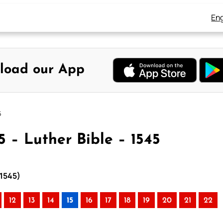
Eng
load our App
5
5 – Luther Bible – 1545
 1545)
12
13
14
15
16
17
18
19
20
21
22