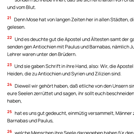
und vom Blut.
21
Denn Mose hat von langen Zeiten her in allen Städten, di
gelesen.
22
Und es deuchte gut die Apostel und Ältesten samt der 
senden gen Antiochien mit Paulus und Barnabas, nämlich J
Lehrer waren unter den Brüdern.
23
Und sie gaben Schrift in ihre Hand, also: Wir, die Apost
Heiden, die zu Antiochien und Syrien und Zilizien sind.
24
Dieweil wir gehört haben, daß etliche von den Unsern 
eure Seelen zerrüttet und sagen, ihr sollt euch beschneide
haben,
25
hat es uns gut gedeucht, einmütig versammelt, Männer 
Barnabas und Paulus,
26
welche Menschen ihre Seele dargegeben haben für den