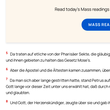
Read today's Mass readings 
MASS REA
5
Da traten auf etliche von der Pharisäer Sekte, die gläu
und ihnen gebieten zu halten das Gesetz Mose’s.
6
Aber die Apostel und die Ältesten kamen zusammen, über 
7
Da man sich aber lange gestritten hatte, stand Petrus auf 
Gott lange vor dieser Zeit unter uns erwählt hat, daß dur
und glaubten.
8
Und Gott, der Herzenskündiger, zeugte über sie und gab i