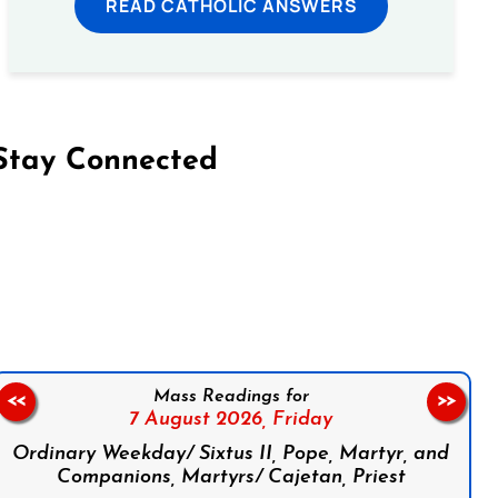
READ CATHOLIC ANSWERS
Stay Connected
on Facebook
Follow us on Instagram
Follow us on X
Subscribe to our YouTube Channel
Follow us on WhatsApp
Mass Readings for
<<
>>
7 August 2026,
Friday
Ordinary Weekday/ Sixtus II, Pope, Martyr, and
Companions, Martyrs/ Cajetan, Priest