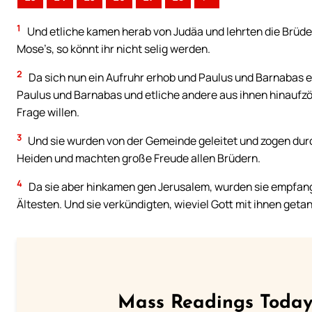
1
Und etliche kamen herab von Judäa und lehrten die Brüde
Mose’s, so könnt ihr nicht selig werden.
2
Da sich nun ein Aufruhr erhob und Paulus und Barnabas ei
Paulus und Barnabas und etliche andere aus ihnen hinaufz
Frage willen.
3
Und sie wurden von der Gemeinde geleitet und zogen dur
Heiden und machten große Freude allen Brüdern.
4
Da sie aber hinkamen gen Jerusalem, wurden sie empfan
Ältesten. Und sie verkündigten, wieviel Gott mit ihnen getan
Mass Readings Today