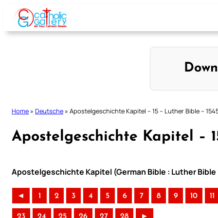
Skip
to
content
Down
Home
»
Deutsche
»
Apostelgeschichte Kapitel – 15 – Luther Bible – 154
Apostelgeschichte Kapitel – 1
Apostelgeschichte Kapitel (German Bible : Luther Bible
◄
1
2
3
4
5
6
7
8
9
10
11
23
24
25
26
27
28
►