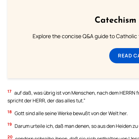
Catechism 
Explore the concise Q&A guide to Catholic f
READ C
17
auf daß, was übrig ist von Menschen, nach dem HERRN fr
spricht der HERR, der das alles tut.”
18
Gott sind alle seine Werke bewußt von der Welt her.
19
Darum urteile ich, daß man denen, so aus den Heiden zu
20
sondern schreibe ihnen, daß sie sich enthalten von Uns