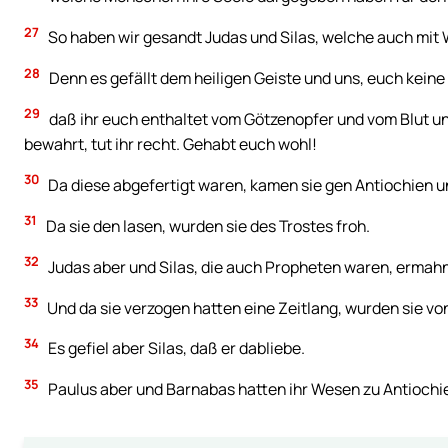
27
So haben wir gesandt Judas und Silas, welche auch mit
28
Denn es gefällt dem heiligen Geiste und uns, euch kein
29
daß ihr euch enthaltet vom Götzenopfer und vom Blut und
bewahrt, tut ihr recht. Gehabt euch wohl!
30
Da diese abgefertigt waren, kamen sie gen Antiochien 
31
Da sie den lasen, wurden sie des Trostes froh.
32
Judas aber und Silas, die auch Propheten waren, ermahnt
33
Und da sie verzogen hatten eine Zeitlang, wurden sie vo
34
Es gefiel aber Silas, daß er dabliebe.
35
Paulus aber und Barnabas hatten ihr Wesen zu Antiochie