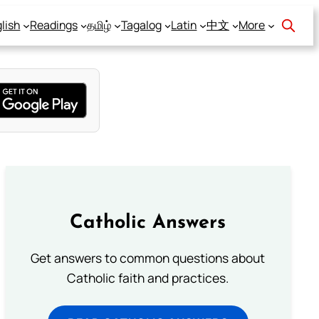
lish
Readings
தமிழ்
Tagalog
Latin
中文
More
Catholic Answers
Get answers to common questions about
Catholic faith and practices.