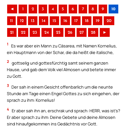
◄
1
2
3
4
5
6
7
8
9
10
11
12
13
14
15
16
17
18
19
20
21
22
23
24
25
26
27
28
►
1
Es war aber ein Mann zu Cäsarea, mit Namen Kornelius,
ein Hauptmann von der Schar, die da heißt die italische,
2
gottselig und gottesfürchtig samt seinem ganzen
Hause, und gab dem Volk viel Almosen und betete immer
zu Gott.
3
Der sah in einem Gesicht offenbarlich um die neunte
Stunde am Tage einen Engel Gottes zu sich eingehen, der
sprach zu ihm: Kornelius!
4
Er aber sah ihn an, erschrak und sprach: HERR, was ist’s?
Er aber sprach zu ihm: Deine Gebete und deine Almosen
sind hinaufgekommen ins Gedächtnis vor Gott.