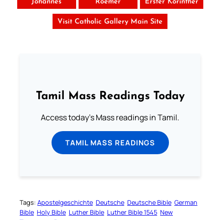
Johannes
Roemer
Erster Korinther
Visit Catholic Gallery Main Site
Tamil Mass Readings Today
Access today's Mass readings in Tamil.
TAMIL MASS READINGS
Tags:
Apostelgeschichte
Deutsche
Deutsche Bible
German
Bible
Holy Bible
Luther Bible
Luther Bible 1545
New