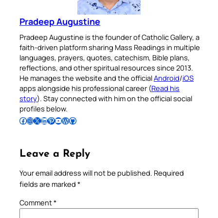
Pradeep Augustine
Pradeep Augustine is the founder of Catholic Gallery, a
faith-driven platform sharing Mass Readings in multiple
languages, prayers, quotes, catechism, Bible plans,
reflections, and other spiritual resources since 2013.
He manages the website and the official
Android
/
iOS
apps alongside his professional career (
Read his
story
). Stay connected with him on the official social
profiles below.
Follow Pradeep on Facebook
Follow Pradeep on Instagram
Follow Pradeep on X
Follow Pradeep on LinkedIn
Follow Pradeep on Pinterest
Subscribe to Pradeep’s Youtube Channel
Follow Pradeep on WordPress
Follow Pradeep on GitHub
Leave a Reply
Your email address will not be published.
Required
fields are marked
*
Comment
*