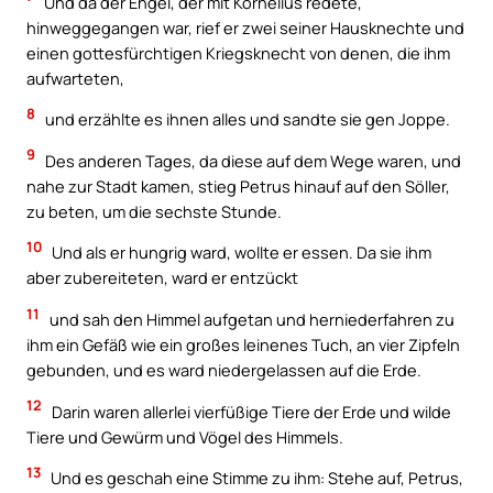
Und da der Engel, der mit Kornelius redete,
hinweggegangen war, rief er zwei seiner Hausknechte und
einen gottesfürchtigen Kriegsknecht von denen, die ihm
aufwarteten,
8
und erzählte es ihnen alles und sandte sie gen Joppe.
9
Des anderen Tages, da diese auf dem Wege waren, und
nahe zur Stadt kamen, stieg Petrus hinauf auf den Söller,
zu beten, um die sechste Stunde.
10
Und als er hungrig ward, wollte er essen. Da sie ihm
aber zubereiteten, ward er entzückt
11
und sah den Himmel aufgetan und herniederfahren zu
ihm ein Gefäß wie ein großes leinenes Tuch, an vier Zipfeln
gebunden, und es ward niedergelassen auf die Erde.
12
Darin waren allerlei vierfüßige Tiere der Erde und wilde
Tiere und Gewürm und Vögel des Himmels.
13
Und es geschah eine Stimme zu ihm: Stehe auf, Petrus,