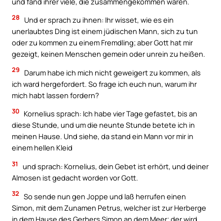
und fand ihrer viele, die zusammengekommen waren.
28
Und er sprach zu ihnen: Ihr wisset, wie es ein
unerlaubtes Ding ist einem jüdischen Mann, sich zu tun
oder zu kommen zu einem Fremdling; aber Gott hat mir
gezeigt, keinen Menschen gemein oder unrein zu heißen.
29
Darum habe ich mich nicht geweigert zu kommen, als
ich ward hergefordert. So frage ich euch nun, warum ihr
mich habt lassen fordern?
30
Kornelius sprach: Ich habe vier Tage gefastet, bis an
diese Stunde, und um die neunte Stunde betete ich in
meinen Hause. Und siehe, da stand ein Mann vor mir in
einem hellen Kleid
31
und sprach: Kornelius, dein Gebet ist erhört, und deiner
Almosen ist gedacht worden vor Gott.
32
So sende nun gen Joppe und laß herrufen einen
Simon, mit dem Zunamen Petrus, welcher ist zur Herberge
in dem Hause des Gerbers Simon an dem Meer; der wird,