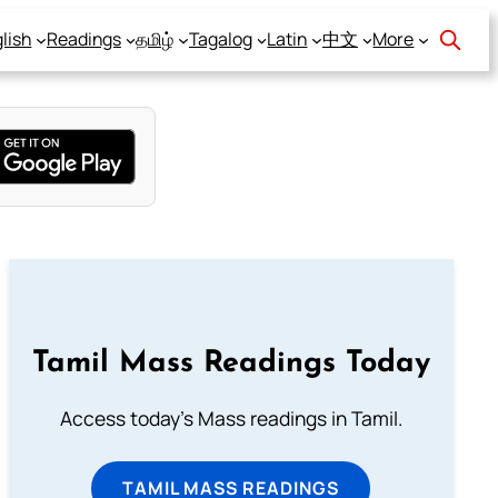
lish
Readings
தமிழ்
Tagalog
Latin
中文
More
Tamil Mass Readings Today
Access today's Mass readings in Tamil.
TAMIL MASS READINGS