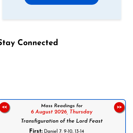
Stay Connected
on Facebook
Follow us on Instagram
Follow us on X
Subscribe to our YouTube Channel
Follow us on WhatsApp
Mass Readings for
<<
>>
6 August 2026,
Thursday
Transfiguration of the Lord Feast
First:
Daniel 7: 9-10, 13-14