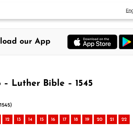
Eng
load our App
 – Luther Bible – 1545
 1545)
12
13
14
15
16
17
18
19
20
21
22