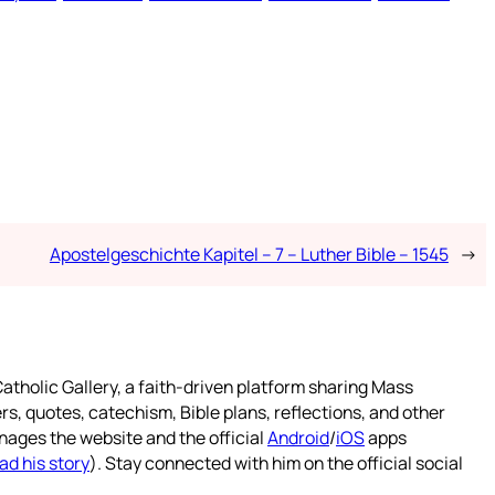
Apostelgeschichte Kapitel – 7 – Luther Bible – 1545
→
atholic Gallery, a faith-driven platform sharing Mass
rs, quotes, catechism, Bible plans, reflections, and other
nages the website and the official
Android
/
iOS
apps
ad his story
). Stay connected with him on the official social