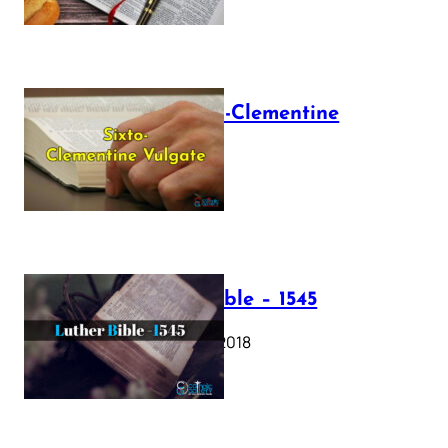
The Sixto-Clementine
Vulgate
July 12, 2025
Luther Bible – 1545
October 17, 2018