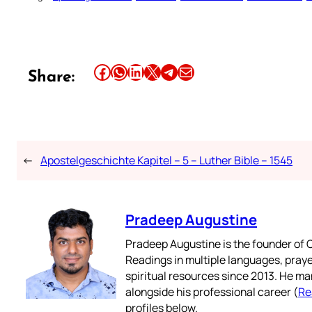
Share this article on Facebook
Share this article on WhatsApp
Share this article on LinkedIn
Share this article on X
Share this article on Telegram
Email this Article
Share:
←
Apostelgeschichte Kapitel – 5 – Luther Bible – 1545
Pradeep Augustine
Pradeep Augustine is the founder of C
Readings in multiple languages, praye
spiritual resources since 2013. He ma
alongside his professional career (
Re
profiles below.