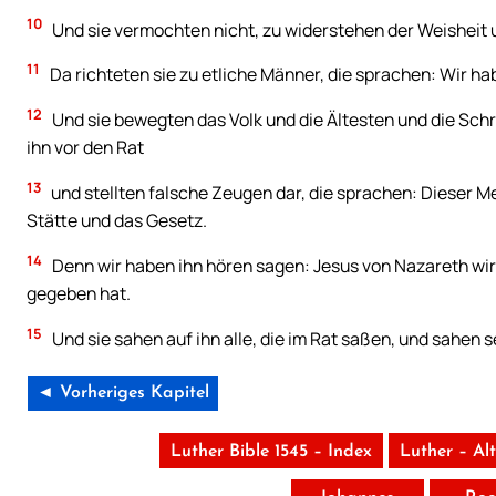
10
Und sie vermochten nicht, zu widerstehen der Weisheit 
11
Da richteten sie zu etliche Männer, die sprachen: Wir h
12
Und sie bewegten das Volk und die Ältesten und die Schri
ihn vor den Rat
13
und stellten falsche Zeugen dar, die sprachen: Dieser Me
Stätte und das Gesetz.
14
Denn wir haben ihn hören sagen: Jesus von Nazareth wird
gegeben hat.
15
Und sie sahen auf ihn alle, die im Rat saßen, und sahen 
◄ Vorheriges Kapitel
Luther Bible 1545 – Index
Luther – Al