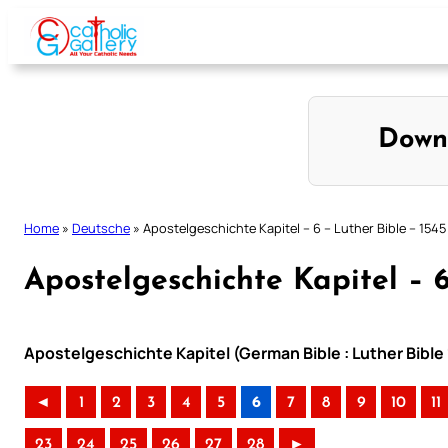
Skip
to
content
Down
Home
»
Deutsche
»
Apostelgeschichte Kapitel – 6 – Luther Bible – 1545
Apostelgeschichte Kapitel – 6
Apostelgeschichte Kapitel (German Bible : Luther Bible
◄
1
2
3
4
5
6
7
8
9
10
11
23
24
25
26
27
28
►