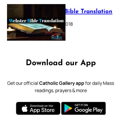
Webster Bible Translation
October 11, 2018
Download our App
Get our official
Catholic Gallery app
for daily Mass
readings, prayers & more