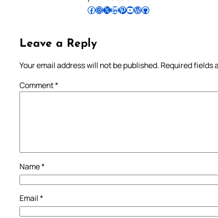
Follow Pradeep on Facebook
Follow Pradeep on Instagram
Follow Pradeep on X
Follow Pradeep on LinkedIn
Follow Pradeep on Pinterest
Subscribe to Pradeep’s Youtube Channel
Follow Pradeep on WordPress
Follow Pradeep on GitHub
Leave a Reply
Your email address will not be published.
Required fields
Comment
*
Name
*
Email
*