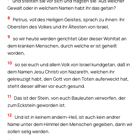
und stellten sie vor sich und fragten sie: Aus welcher
Gewalt oder in welchem Namen habt ihr das getan?
8
Petrus, voll des Heiligen Geistes, sprach zu ihnen: Ihr
Obersten des Volkes und ihr Ältesten von Israel,
9
so wir heute werden gerichtet über dieser Wohltat an
dem kranken Menschen, durch welche er ist geheilt
worden,
10
so sei euch und allem Volk von Israel kundgetan, daß in
dem Namen Jesu Christi von Nazareth, welchen ihr
gekreuzigt habt, den Gott von den Toten auferweckt hat,
steht dieser allhier vor euch gesund.
11
Das ist der Stein, von euch Bauleuten verworfen, der
zum Eckstein geworden ist.
12
Und ist in keinem andern-Heil, ist auch kein andrer
Name unter dem Himmel den Menschen gegeben, darin wir
sollen selig werden.