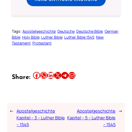
Tags:
Apostelgeschichte
Deutsche
Deutsche Bible
German
Bible
Holy Bible
Luther Bible
Luther Bible 1545
New
Testament
Protestant
Share this article on Facebook
Share this article on WhatsApp
Share this article on LinkedIn
Share this article on X
Share this article on Telegram
Email this Article
Share:
←
Apostelgeschichte
Apostelgeschichte
→
Kapitel – 3 – Luther Bible
Kapitel – 5 – Luther Bible
– 1545
– 1545