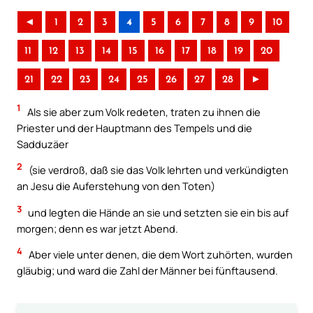
◄
1
2
3
4
5
6
7
8
9
10
11
12
13
14
15
16
17
18
19
20
21
22
23
24
25
26
27
28
►
1
Als sie aber zum Volk redeten, traten zu ihnen die
Priester und der Hauptmann des Tempels und die
Sadduzäer
2
(sie verdroß, daß sie das Volk lehrten und verkündigten
an Jesu die Auferstehung von den Toten)
3
und legten die Hände an sie und setzten sie ein bis auf
morgen; denn es war jetzt Abend.
4
Aber viele unter denen, die dem Wort zuhörten, wurden
gläubig; und ward die Zahl der Männer bei fünftausend.