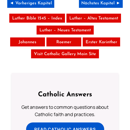
◄ Vorheriges Kapitel
Nächstes Kapitel ►
Luther Bible 1545 – Index
Luther – Altes Testament
Luther – Neues Testament
Johannes
Roemer
Erster Korinther
Visit Catholic Gallery Main Site
Catholic Answers
Get answers to common questions about
Catholic faith and practices.
READ CATHOLIC ANSWERS