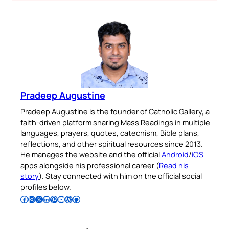
Pradeep Augustine
Pradeep Augustine is the founder of Catholic Gallery, a
faith-driven platform sharing Mass Readings in multiple
languages, prayers, quotes, catechism, Bible plans,
reflections, and other spiritual resources since 2013.
He manages the website and the official
Android
/
iOS
apps alongside his professional career (
Read his
story
). Stay connected with him on the official social
profiles below.
Follow Pradeep on Facebook
Follow Pradeep on Instagram
Follow Pradeep on X
Follow Pradeep on LinkedIn
Follow Pradeep on Pinterest
Subscribe to Pradeep’s Youtube Channel
Follow Pradeep on WordPress
Follow Pradeep on GitHub