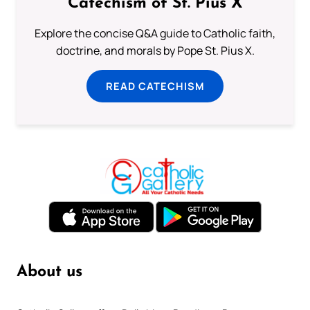
Catechism of St. Pius X
Explore the concise Q&A guide to Catholic faith,
doctrine, and morals by Pope St. Pius X.
READ CATECHISM
About us