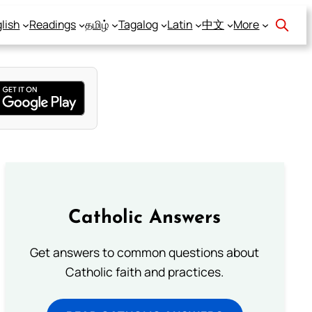
lish
Readings
தமிழ்
Tagalog
Latin
中文
More
Catholic Answers
Get answers to common questions about
Catholic faith and practices.