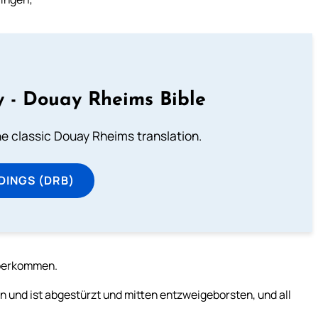
 - Douay Rheims Bible
he classic Douay Rheims translation.
DINGS (DRB)
überkommen.
und ist abgestürzt und mitten entzweigeborsten, und all