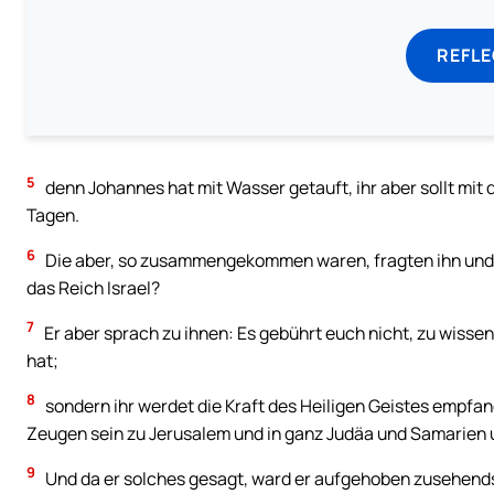
REFL
5
denn Johannes hat mit Wasser getauft, ihr aber sollt mit
Tagen.
6
Die aber, so zusammengekommen waren, fragten ihn und s
das Reich Israel?
7
Er aber sprach zu ihnen: Es gebührt euch nicht, zu wisse
hat;
8
sondern ihr werdet die Kraft des Heiligen Geistes empf
Zeugen sein zu Jerusalem und in ganz Judäa und Samarien u
9
Und da er solches gesagt, ward er aufgehoben zusehends