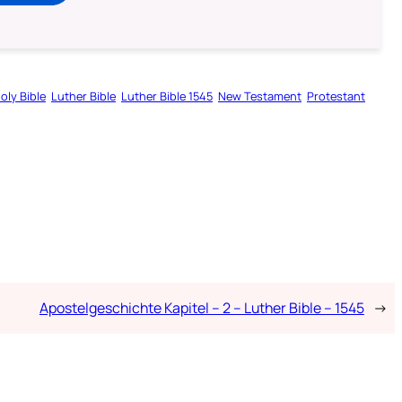
oly Bible
Luther Bible
Luther Bible 1545
New Testament
Protestant
Apostelgeschichte Kapitel – 2 – Luther Bible – 1545
→