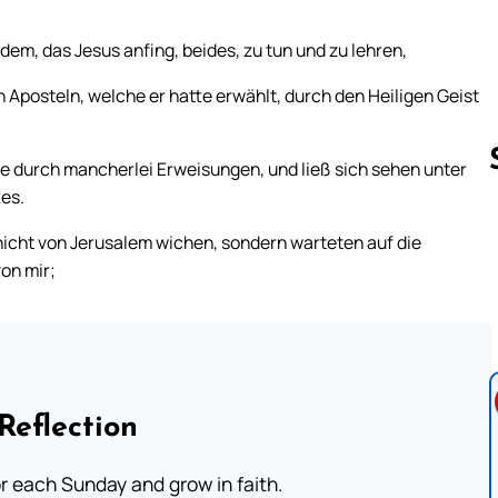
 dem, das Jesus anfing, beides, zu tun und zu lehren,
Aposteln, welche er hatte erwählt, durch den Heiligen Geist
te durch mancherlei Erweisungen, und ließ sich sehen unter
tes.
 nicht von Jerusalem wichen, sondern warteten auf die
Follow us 
on mir;
Reflection
or each Sunday and grow in faith.