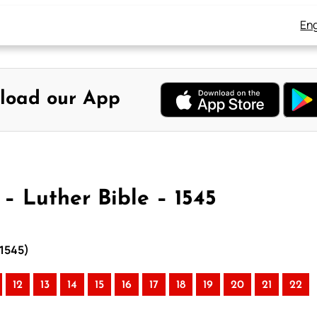
Eng
load our App
 – Luther Bible – 1545
 1545)
12
13
14
15
16
17
18
19
20
21
22