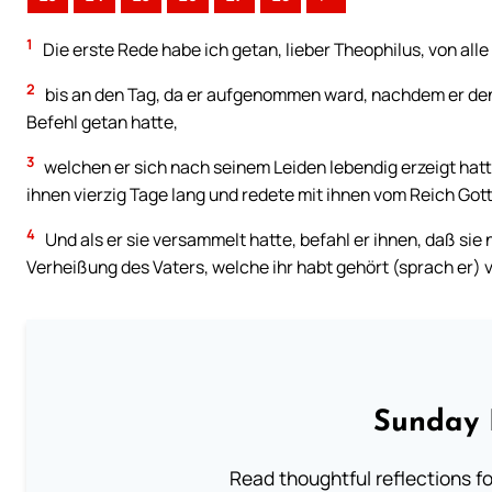
1
Die erste Rede habe ich getan, lieber Theophilus, von alle
2
bis an den Tag, da er aufgenommen ward, nachdem er den 
Befehl getan hatte,
3
welchen er sich nach seinem Leiden lebendig erzeigt hat
ihnen vierzig Tage lang und redete mit ihnen vom Reich Got
4
Und als er sie versammelt hatte, befahl er ihnen, daß sie
Verheißung des Vaters, welche ihr habt gehört (sprach er) v
Sunday 
Read thoughtful reflections f