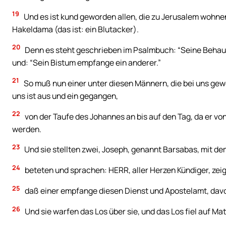
19
Und es ist kund geworden allen, die zu Jerusalem wohnen
Hakeldama (das ist: ein Blutacker).
20
Denn es steht geschrieben im Psalmbuch: “Seine Behaus
und: “Sein Bistum empfange ein anderer.”
21
So muß nun einer unter diesen Männern, die bei uns gew
uns ist aus und ein gegangen,
22
von der Taufe des Johannes an bis auf den Tag, da er v
werden.
23
Und sie stellten zwei, Joseph, genannt Barsabas, mit d
24
beteten und sprachen: HERR, aller Herzen Kündiger, zeig
25
daß einer empfange diesen Dienst und Apostelamt, davon
26
Und sie warfen das Los über sie, und das Los fiel auf Ma