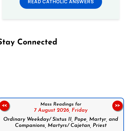
READ CATHOLIC ANSWERS
Stay Connected
on Facebook
Follow us on Instagram
Follow us on X
Subscribe to our YouTube Channel
Follow us on WhatsApp
Mass Readings for
<<
>>
7 August 2026,
Friday
Ordinary Weekday/ Sixtus II, Pope, Martyr, and
Companions, Martyrs/ Cajetan, Priest