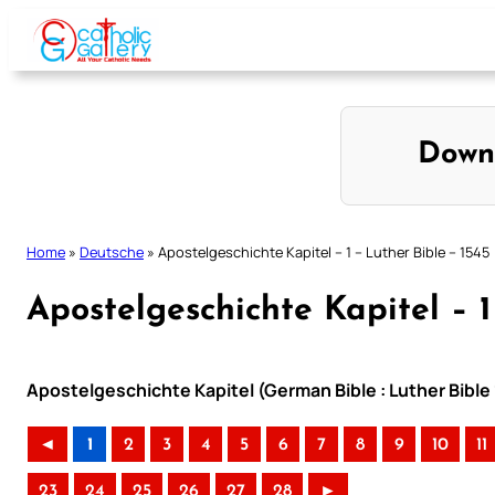
Skip
to
content
Down
Home
»
Deutsche
»
Apostelgeschichte Kapitel – 1 – Luther Bible – 1545
Apostelgeschichte Kapitel – 1
Apostelgeschichte Kapitel (German Bible : Luther Bible
◄
1
2
3
4
5
6
7
8
9
10
11
23
24
25
26
27
28
►