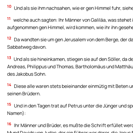
10
Und als sie ihm nachsahen, wie er gen Himmel fuhr, sieh
11
welche auch sagten: Ihr Männer von Galiläa, was stehet 
aufgenommen gen Himmel, wird kommen, wie ihr ihn gesehe
12
Da wandten sie um gen Jerusalem von dem Berge, der da h
Sabbatweg davon.
13
Und als sie hineinkamen, stiegen sie auf den Söller, da 
Andreas, Philippus und Thomas, Bartholomäus und Matthäus
des Jakobus Sohn.
14
Diese alle waren stets beieinander einmütig mit Beten u
seinen Brüdern.
15
Und in den Tagen trat auf Petrus unter die Jünger und 
Namen):
16
Ihr Männer und Brüder, es mußte die Schrift erfüllet wer
Mund Davids von Judas, der ein Führer war derer, die Jesus 