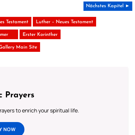
Nächstes Kapitel ►
tes Testament
Luther – Neues Testament
mer
Erster Korinther
 Gallery Main Site
c Prayers
ayers to enrich your spiritual life.
Y NOW