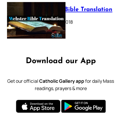
Webster Bible Translation
October 11, 2018
Download our App
Get our official
Catholic Gallery app
for daily Mass
readings, prayers & more