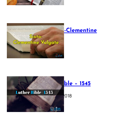
The Sixto-Clementine
Vulgate
July 12, 2025
Luther Bible – 1545
October 17, 2018