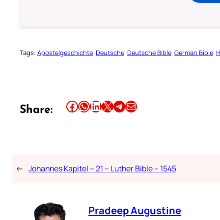
Tags:
Apostelgeschichte
Deutsche
Deutsche Bible
German Bible
H
Share this article on Facebook
Share this article on WhatsApp
Share this article on LinkedIn
Share this article on X
Share this article on Telegram
Email this Article
Share:
←
Johannes Kapitel – 21 – Luther Bible – 1545
Pradeep Augustine