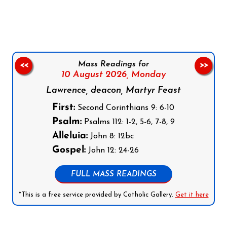
Follow us on Facebook
Follow us on Instagram
Follow us on X
Subscribe to our YouTube Channel
Follow us on WhatsApp
Mass Readings for
<<
>>
10 August 2026,
Monday
Lawrence, deacon, Martyr Feast
First:
Second Corinthians 9: 6-10
Psalm:
Psalms 112: 1-2, 5-6, 7-8, 9
Alleluia:
John 8: 12bc
Gospel:
John 12: 24-26
FULL MASS READINGS
*This is a free service provided by Catholic Gallery.
Get it here