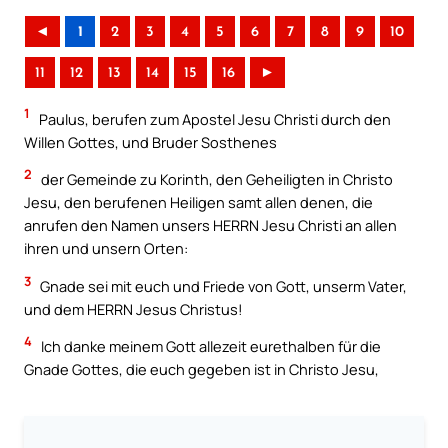
◄
1
2
3
4
5
6
7
8
9
10
11
12
13
14
15
16
►
1
Paulus, berufen zum Apostel Jesu Christi durch den
Willen Gottes, und Bruder Sosthenes
2
der Gemeinde zu Korinth, den Geheiligten in Christo
Jesu, den berufenen Heiligen samt allen denen, die
anrufen den Namen unsers HERRN Jesu Christi an allen
ihren und unsern Orten:
3
Gnade sei mit euch und Friede von Gott, unserm Vater,
und dem HERRN Jesus Christus!
4
Ich danke meinem Gott allezeit eurethalben für die
Gnade Gottes, die euch gegeben ist in Christo Jesu,