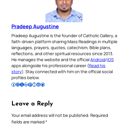
Pradeep Augustine
Pradeep Augustine is the founder of Catholic Gallery, a
faith-driven platform sharing Mass Readings in multiple
languages, prayers, quotes, catechism, Bible plans,
reflections, and other spiritual resources since 2013.
He manages the website and the official
Android
/
iOS
apps alongside his professional career (
Read his
story
). Stay connected with him on the official social
profiles below.
Follow Pradeep on Facebook
Follow Pradeep on Instagram
Follow Pradeep on X
Follow Pradeep on LinkedIn
Follow Pradeep on Pinterest
Subscribe to Pradeep’s Youtube Channel
Follow Pradeep on WordPress
Follow Pradeep on GitHub
Leave a Reply
Your email address will not be published.
Required
fields are marked
*