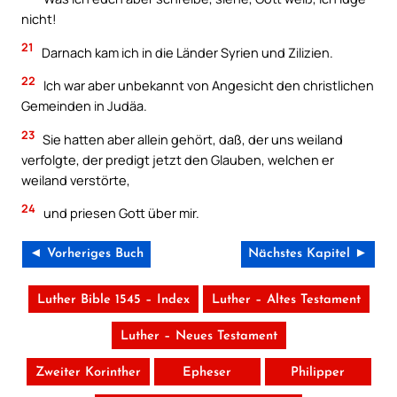
nicht!
21
Darnach kam ich in die Länder Syrien und Zilizien.
22
Ich war aber unbekannt von Angesicht den christlichen
Gemeinden in Judäa.
23
Sie hatten aber allein gehört, daß, der uns weiland
verfolgte, der predigt jetzt den Glauben, welchen er
weiland verstörte,
24
und priesen Gott über mir.
◄ Vorheriges Buch
Nächstes Kapitel ►
Luther Bible 1545 – Index
Luther – Altes Testament
Luther – Neues Testament
Zweiter Korinther
Epheser
Philipper