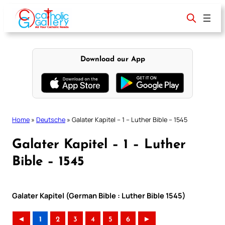
Skip
to
content
Download our App
Home
»
Deutsche
»
Galater Kapitel – 1 – Luther Bible – 1545
Galater Kapitel – 1 – Luther
Bible – 1545
Galater Kapitel (German Bible : Luther Bible 1545)
◄
1
2
3
4
5
6
►