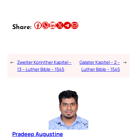
Share this article on Facebook
Share this article on WhatsApp
Share this article on LinkedIn
Share this article on X
Share this article on Telegram
Email this Article
Share:
←
Zweiter Korinther Kapitel –
Galater Kapitel – 2 –
→
13 – Luther Bible – 1545
Luther Bible – 1545
Pradeep Augustine