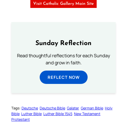
Visit Catholic Gallery Main Site
Sunday Reflection
Read thoughtful reflections for each Sunday
and grow in faith.
REFLECT NOW
Tags:
Deutsche
Deutsche Bible
Galater
German Bible
Holy
Bible
Luther Bible
Luther Bible 1545
New Testament
Protestant