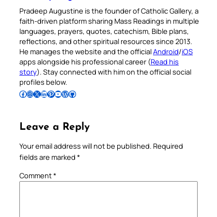
Pradeep Augustine is the founder of Catholic Gallery, a
faith-driven platform sharing Mass Readings in multiple
languages, prayers, quotes, catechism, Bible plans,
reflections, and other spiritual resources since 2013.
He manages the website and the official
Android
/
iOS
apps alongside his professional career (
Read his
story
). Stay connected with him on the official social
profiles below.
Follow Pradeep on Facebook
Follow Pradeep on Instagram
Follow Pradeep on X
Follow Pradeep on LinkedIn
Follow Pradeep on Pinterest
Subscribe to Pradeep’s Youtube Channel
Follow Pradeep on WordPress
Follow Pradeep on GitHub
Leave a Reply
Your email address will not be published.
Required
fields are marked
*
Comment
*