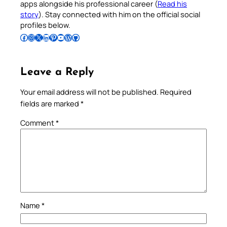
apps alongside his professional career (
Read his
story
). Stay connected with him on the official social
profiles below.
Follow Pradeep on Facebook
Follow Pradeep on Instagram
Follow Pradeep on X
Follow Pradeep on LinkedIn
Follow Pradeep on Pinterest
Subscribe to Pradeep’s Youtube Channel
Follow Pradeep on WordPress
Follow Pradeep on GitHub
Leave a Reply
Your email address will not be published.
Required
fields are marked
*
Comment
*
Name
*