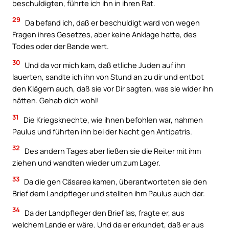
beschuldigten, führte ich ihn in ihren Rat.
29
Da befand ich, daß er beschuldigt ward von wegen
Fragen ihres Gesetzes, aber keine Anklage hatte, des
Todes oder der Bande wert.
30
Und da vor mich kam, daß etliche Juden auf ihn
lauerten, sandte ich ihn von Stund an zu dir und entbot
den Klägern auch, daß sie vor Dir sagten, was sie wider ihn
hätten. Gehab dich wohl!
31
Die Kriegsknechte, wie ihnen befohlen war, nahmen
Paulus und führten ihn bei der Nacht gen Antipatris.
32
Des andern Tages aber ließen sie die Reiter mit ihm
ziehen und wandten wieder um zum Lager.
33
Da die gen Cäsarea kamen, überantworteten sie den
Brief dem Landpfleger und stellten ihm Paulus auch dar.
34
Da der Landpfleger den Brief las, fragte er, aus
welchem Lande er wäre. Und da er erkundet, daß er aus