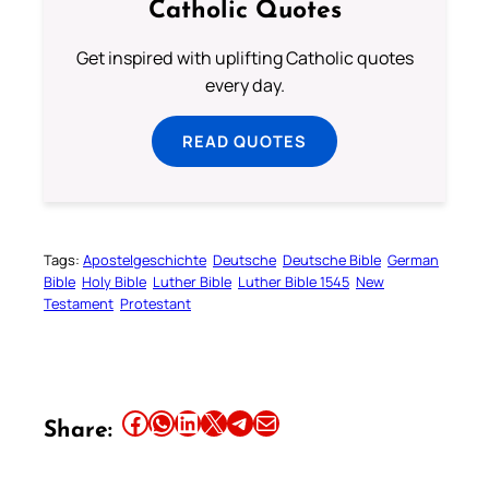
Catholic Quotes
Get inspired with uplifting Catholic quotes
every day.
READ QUOTES
Tags:
Apostelgeschichte
Deutsche
Deutsche Bible
German
Bible
Holy Bible
Luther Bible
Luther Bible 1545
New
Testament
Protestant
Share this article on Facebook
Share this article on WhatsApp
Share this article on LinkedIn
Share this article on X
Share this article on Telegram
Email this Article
Share: