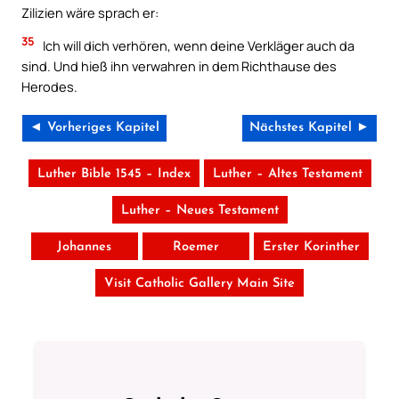
Zilizien wäre sprach er:
35
Ich will dich verhören, wenn deine Verkläger auch da
sind. Und hieß ihn verwahren in dem Richthause des
Herodes.
◄ Vorheriges Kapitel
Nächstes Kapitel ►
Luther Bible 1545 – Index
Luther – Altes Testament
Luther – Neues Testament
Johannes
Roemer
Erster Korinther
Visit Catholic Gallery Main Site