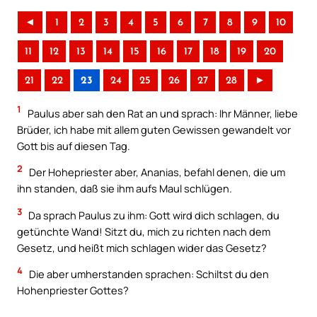
◄
1
2
3
4
5
6
7
8
9
10
11
12
13
14
15
16
17
18
19
20
21
22
23
24
25
26
27
28
►
1
Paulus aber sah den Rat an und sprach: Ihr Männer, liebe
Brüder, ich habe mit allem guten Gewissen gewandelt vor
Gott bis auf diesen Tag.
2
Der Hohepriester aber, Ananias, befahl denen, die um
ihn standen, daß sie ihm aufs Maul schlügen.
3
Da sprach Paulus zu ihm: Gott wird dich schlagen, du
getünchte Wand! Sitzt du, mich zu richten nach dem
Gesetz, und heißt mich schlagen wider das Gesetz?
4
Die aber umherstanden sprachen: Schiltst du den
Hohenpriester Gottes?