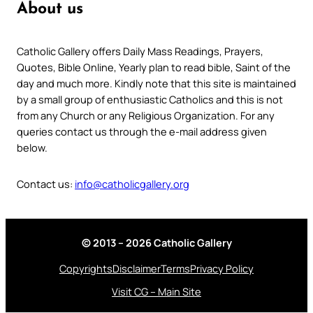
About us
Catholic Gallery offers Daily Mass Readings, Prayers,
Quotes, Bible Online, Yearly plan to read bible, Saint of the
day and much more. Kindly note that this site is maintained
by a small group of enthusiastic Catholics and this is not
from any Church or any Religious Organization. For any
queries contact us through the e-mail address given
below.
Contact us:
info@catholicgallery.org
© 2013 – 2026 Catholic Gallery
Copyrights
Disclaimer
Terms
Privacy Policy
Visit CG – Main Site