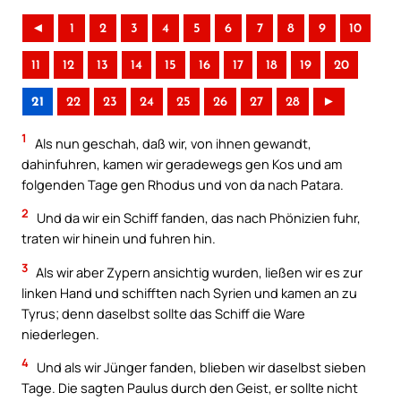
◄
1
2
3
4
5
6
7
8
9
10
11
12
13
14
15
16
17
18
19
20
21
22
23
24
25
26
27
28
►
1
Als nun geschah, daß wir, von ihnen gewandt,
dahinfuhren, kamen wir geradewegs gen Kos und am
folgenden Tage gen Rhodus und von da nach Patara.
2
Und da wir ein Schiff fanden, das nach Phönizien fuhr,
traten wir hinein und fuhren hin.
3
Als wir aber Zypern ansichtig wurden, ließen wir es zur
linken Hand und schifften nach Syrien und kamen an zu
Tyrus; denn daselbst sollte das Schiff die Ware
niederlegen.
4
Und als wir Jünger fanden, blieben wir daselbst sieben
Tage. Die sagten Paulus durch den Geist, er sollte nicht