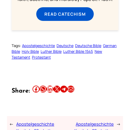
READ CATECHISM
Tags:
Apostelgeschichte
Deutsche
Deutsche Bible
German
Bible
Holy Bible
Luther Bible
Luther Bible 1545
New
Testament
Protestant
Share this article on Facebook
Share this article on WhatsApp
Share this article on LinkedIn
Share this article on X
Share this article on Telegram
Email this Article
Share:
←
Apostelgeschichte
Apostelgeschichte
→