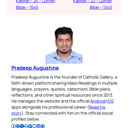
Kapitel – 20 – Luther
Kapitel – 22 – Luther
Bible – 1545
Bible – 1545
Pradeep Augustine
Pradeep Augustine is the founder of Catholic Gallery, a
faith-driven platform sharing Mass Readings in multiple
languages, prayers, quotes, catechism, Bible plans,
reflections, and other spiritual resources since 2013.
He manages the website and the official
Android
/
iOS
apps alongside his professional career (
Read his
story
). Stay connected with him on the official social
profiles below.
Follow Pradeep on Facebook
Follow Pradeep on Instagram
Follow Pradeep on X
Follow Pradeep on LinkedIn
Follow Pradeep on Pinterest
Subscribe to Pradeep’s Youtube Channel
Follow Pradeep on WordPress
Follow Pradeep on GitHub