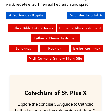
ward, redete er zu ihnen auf hebräisch und sprach:
◄ Vorheriges Kapitel
Nächstes Kapitel ►
Luther Bible 1545 – Index
Luther – Altes Testament
Luther – Neues Testament
Johannes
Roemer
Erster Korinther
Visit Catholic Gallery Main Site
Catechism of St. Pius X
Explore the concise Q&A guide to Catholic
faith, doctrine, and morals by Pope St. Pius X.