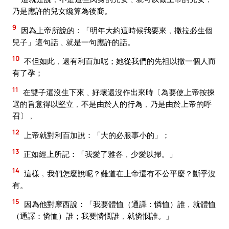
乃是應許的兒女纔算為後裔。
9
因為上帝所說的：「明年大約這時候我要來﹐撒拉必生個
兒子」這句話﹑就是一句應許的話。
10
不但如此﹐還有利百加呢；她從我們的先祖以撒一個人而
有了孕；
11
在雙子還沒生下來﹑好壞還沒作出來時〔為要使上帝按揀
選的旨意得以堅立﹐不是由於人的行為﹐乃是由於上帝的呼
召〕﹐
12
上帝就對利百加說：「大的必服事小的」；
13
正如經上所記：「我愛了雅各﹐少愛以掃。」
14
這樣﹐我們怎麼說呢？難道在上帝還有不公平麼？斷乎沒
有。
15
因為他對摩西說：「我要體恤（通譯：憐恤）誰﹐就體恤
（通譯：憐恤）誰；我要憐憫誰﹐就憐憫誰。」