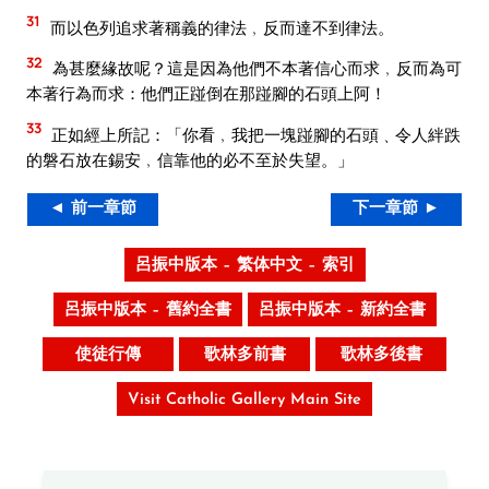
31
而以色列追求著稱義的律法﹐反而達不到律法。
32
為甚麼緣故呢？這是因為他們不本著信心而求﹐反而為可
本著行為而求：他們正踫倒在那踫腳的石頭上阿！
33
正如經上所記：「你看﹐我把一塊踫腳的石頭﹑令人絆跌
的磐石放在錫安﹐信靠他的必不至於失望。」
◄ 前一章節
下一章節 ►
呂振中版本 – 繁体中文 – 索引
呂振中版本 – 舊約全書
呂振中版本 – 新約全書
使徒行傳
歌林多前書
歌林多後書
Visit Catholic Gallery Main Site