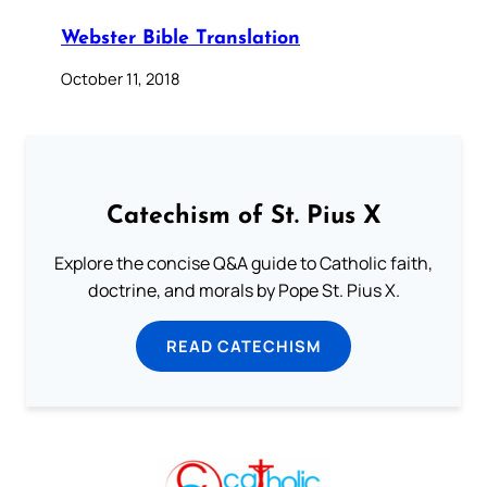
Webster Bible Translation
October 11, 2018
Catechism of St. Pius X
Explore the concise Q&A guide to Catholic faith,
doctrine, and morals by Pope St. Pius X.
READ CATECHISM