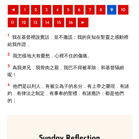
◄
1
2
3
4
5
6
7
8
9
10
11
12
13
14
15
16
►
1
我在基督裡說實話﹐並不撒謊；我的良知在聖靈之感動裡
給我作證﹑
2
我怎樣地大有憂愁﹑心裡不住的傷痛。
3
為我弟兄﹑我骨肉之親﹑我巴不得被革除﹑和基督隔絕
呢！
4
他們是以列人﹐有被立為子的名分﹐有上帝之榮現﹐有諸
約﹐有律法之制定﹐有事奉的聖禮﹐有諸應許：都是他們
的；
Sunday Reflection