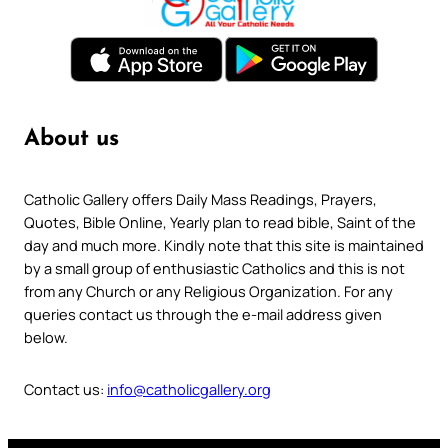
About us
Catholic Gallery offers Daily Mass Readings, Prayers,
Quotes, Bible Online, Yearly plan to read bible, Saint of the
day and much more. Kindly note that this site is maintained
by a small group of enthusiastic Catholics and this is not
from any Church or any Religious Organization. For any
queries contact us through the e-mail address given
below.
Contact us:
info@catholicgallery.org