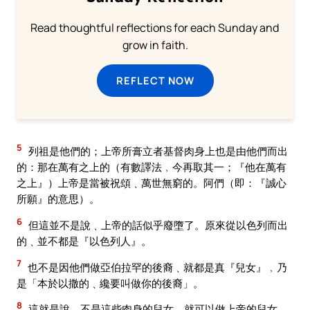
Read thoughtful reflections for each Sunday and
grow in faith.
REFLECT NOW
5
列祖是他們的；上帝所膏立者基督肉身上也是由他們而出
的：那在萬有之上的（有數譯法﹐今再取其一；『他在萬有
之上』）上帝是當被祝頌﹑萬世無窮的。阿們（即：『誠心
所願』的意思）。
6
但這並不是說﹑上帝的話似乎廢墮了。原來從以色列而出
的﹑並不都是『以色列人』。
7
也不是因他們做亞伯拉罕的後裔﹑就都是真『兒女』﹐乃
是「本於以撒的﹑纔要叫做你的後裔」。
8
這就是說﹐不是這些肉身的兒女﹑就可以做上帝的兒女﹐