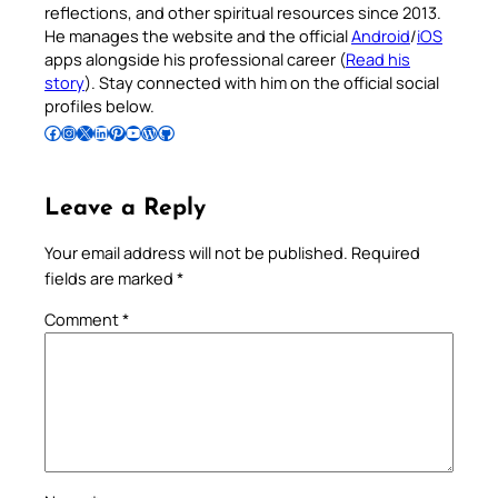
reflections, and other spiritual resources since 2013.
He manages the website and the official
Android
/
iOS
apps alongside his professional career (
Read his
story
). Stay connected with him on the official social
profiles below.
Follow Pradeep on Facebook
Follow Pradeep on Instagram
Follow Pradeep on X
Follow Pradeep on LinkedIn
Follow Pradeep on Pinterest
Subscribe to Pradeep’s Youtube Channel
Follow Pradeep on WordPress
Follow Pradeep on GitHub
Leave a Reply
Your email address will not be published.
Required
fields are marked
*
Comment
*