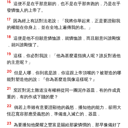
16
這便不是在乎那意願的﹐也不是在乎那奔跑的﹐乃是在乎
發憐恤人的上帝了。
17
因為經上有話對法老說：「我將你舉起來﹐正是要證顯我
的權能在你身上﹐並在全地上遍傳我的名。」
18
這便是他不但願意憐恤誰﹐就憐恤誰﹑而且願意叫誰剛愎
﹑就叫誰剛愎了。
19
這樣﹐你必對我說：「他為甚麼還指摘人呢？誰反對過他
的主意呢？」
20
但是人哪﹐你到底是誰﹐你這跟上帝頂嘴的？被塑造的哪
能對塑造他的說：『你為甚麼造我像這樣呢？』
21
窯匠對泥土難道沒有權柄從同一團泥作器皿﹐有的作成貴
重的﹐有的作成下賤的麼？
22
倘若上帝雖有意要證顯他的義怒﹐播知他的能力﹐卻用大
恆忍寬容那應受義怒的﹑準備進入滅亡的﹑器皿﹐
23
為要播知他榮耀之豐富是賜給那蒙憐憫的﹑那早豫備好了