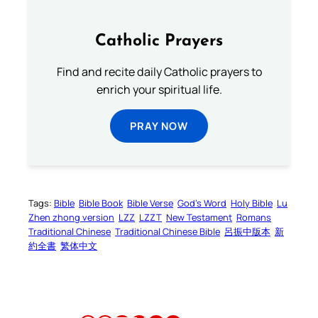
Catholic Prayers
Find and recite daily Catholic prayers to
enrich your spiritual life.
PRAY NOW
Tags:
Bible
Bible Book
Bible Verse
God’s Word
Holy Bible
Lu
Zhen zhong version
LZZ
LZZT
New Testament
Romans
Traditional Chinese
Traditional Chinese Bible
呂振中版本
新
約全書
繁体中文