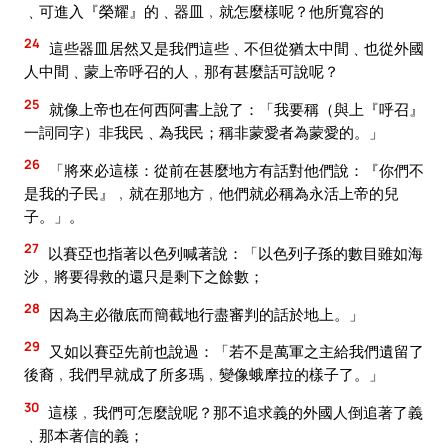
﹑可進入『榮耀』的﹑器皿﹐就怎麼樣呢？他所寬容的
24
這些器皿居然又是我們這些﹑不但從猶太中間﹑也從外國
人中間﹑蒙上帝呼召的人﹐那有甚麼話可說呢？
25
就像上帝也在何西阿書上說了：「我要稱（與上『呼召』
一詞同字）非我民﹑為我民；稱非蒙愛者為蒙愛的。」
26
「將來必這樣：從前在甚麼地方有話對他們說：『你們不
是我的子民』﹐就在那地方﹐他們就必稱為永活上帝的兒
子。」。
27
以賽亞也指著以色列喊著說：「以色列子孫的數目雖如海
沙﹐將要得救的還只是剩下之餘數；
28
因為主必徹底而簡截地行盡審判的話於地上。」
29
又如以賽亞先前也說過：「若不是萬軍之主給我們遺留了
後裔﹐我們早就成了所多瑪﹐變像蛾摩拉的樣子了。」
30
這樣﹐我們可怎麼說呢？那不追求義的外國人倒追著了義
﹑那本著信的義；