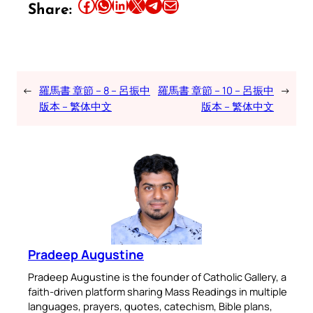
Share this article on Facebook
Share this article on WhatsApp
Share this article on LinkedIn
Share this article on X
Share this article on Telegram
Email this Article
Share:
←
羅馬書 章節 – 8 – 呂振中
羅馬書 章節 – 10 – 呂振中
→
版本 – 繁体中文
版本 – 繁体中文
Pradeep Augustine
Pradeep Augustine is the founder of Catholic Gallery, a
faith-driven platform sharing Mass Readings in multiple
languages, prayers, quotes, catechism, Bible plans,