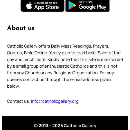
About us
Catholic Gallery offers Daily Mass Readings, Prayers,
Quotes, Bible Online, Yearly plan to read bible, Saint of the
day and much more. Kindly note that this site is maintained
by a small group of enthusiastic Catholics and this is not
from any Church or any Religious Organization. For any
queries contact us through the e-mail address given
below.
Contact us:
info@catholicgallery.org
© 2013 – 2026 Catholic Gallery