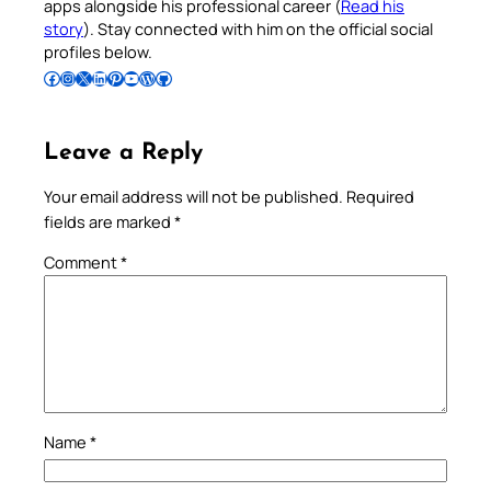
apps alongside his professional career (
Read his
story
). Stay connected with him on the official social
profiles below.
Follow Pradeep on Facebook
Follow Pradeep on Instagram
Follow Pradeep on X
Follow Pradeep on LinkedIn
Follow Pradeep on Pinterest
Subscribe to Pradeep’s Youtube Channel
Follow Pradeep on WordPress
Follow Pradeep on GitHub
Leave a Reply
Your email address will not be published.
Required
fields are marked
*
Comment
*
Name
*