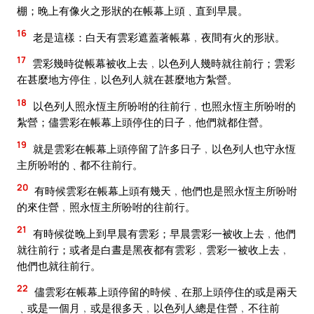
棚；晚上有像火之形狀的在帳幕上頭﹑直到早晨。
16
老是這樣：白天有雲彩遮蓋著帳幕﹐夜間有火的形狀。
17
雲彩幾時從帳幕被收上去﹐以色列人幾時就往前行；雲彩
在甚麼地方停住﹐以色列人就在甚麼地方紮營。
18
以色列人照永恆主所吩咐的往前行﹐也照永恆主所吩咐的
紮營；儘雲彩在帳幕上頭停住的日子﹐他們就都住營。
19
就是雲彩在帳幕上頭停留了許多日子﹐以色列人也守永恆
主所吩咐的﹑都不往前行。
20
有時候雲彩在帳幕上頭有幾天﹐他們也是照永恆主所吩咐
的來住營﹐照永恆主所吩咐的往前行。
21
有時候從晚上到早晨有雲彩；早晨雲彩一被收上去﹐他們
就往前行；或者是白晝是黑夜都有雲彩﹐雲彩一被收上去﹐
他們也就往前行。
22
儘雲彩在帳幕上頭停留的時候﹑在那上頭停住的或是兩天
﹑或是一個月﹐或是很多天﹐以色列人總是住營﹐不往前