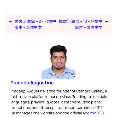
←
民數記 章節 – 8 – 呂振中
民數記 章節 – 10 – 呂振中
→
版本 – 繁体中文
版本 – 繁体中文
Pradeep Augustine
Pradeep Augustine is the founder of Catholic Gallery, a
faith-driven platform sharing Mass Readings in multiple
languages, prayers, quotes, catechism, Bible plans,
reflections, and other spiritual resources since 2013.
He manages the website and the official
Android
/
iOS