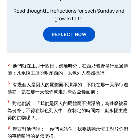
Read thoughtful reflections for each Sunday and
grow in faith.
REFLECT NOW
5
他們就在正月十四日﹑傍晚時分﹑在西乃曠野舉行這逾越
節：凡永恆主所吩咐摩西的﹑以色列人都照樣行。
6
有幾個人是因人的屍體而不潔淨的﹑不能在那一天舉行逾
越節；就在那一天他們就走到摩西亞倫面前；
7
對他們說：「我們是因人的屍體而不潔淨的；為甚麼被看
為例外﹑不得在以色列人中﹑在制定的時間內﹑獻永恆主應
得的供物呢？」
8
摩西對他們說：「你們且站住；我要聽聽永恆主對於你們
的事所吩咐的是怎麼樣。」