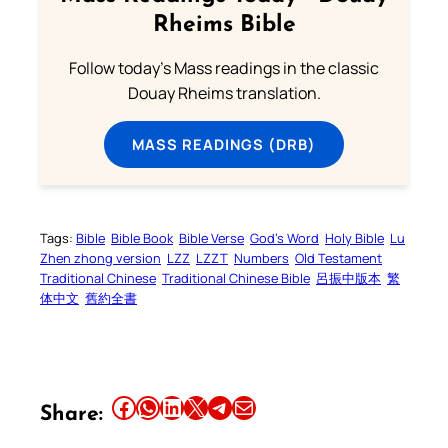
Rheims Bible
Follow today's Mass readings in the classic
Douay Rheims translation.
MASS READINGS (DRB)
Tags:
Bible
Bible Book
Bible Verse
God’s Word
Holy Bible
Lu
Zhen zhong version
LZZ
LZZT
Numbers
Old Testament
Traditional Chinese
Traditional Chinese Bible
呂振中版本
繁
体中文
舊約全書
Share this article on Facebook
Share this article on WhatsApp
Share this article on LinkedIn
Share this article on X
Share this article on Telegram
Email this Article
Share: