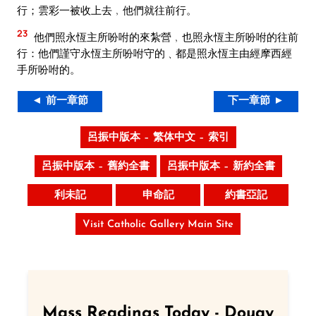
行；雲彩一被收上去﹐他們就往前行。
23
他們照永恆主所吩咐的來紮營﹐也照永恆主所吩咐的往前
行：他們謹守永恆主所吩咐守的﹑都是照永恆主由經摩西經
手所吩咐的。
◄ 前一章節
下一章節 ►
呂振中版本 – 繁体中文 – 索引
呂振中版本 – 舊約全書
呂振中版本 – 新約全書
利未記
申命記
約書亞記
Visit Catholic Gallery Main Site
Mass Readings Today - Douay