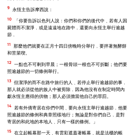
9
永恆主告訴摩西說：
10
「你要告訴以色列人說：你們和你們的後代中﹑若有人因
屍體而不潔淨﹐或是遠遠地在路中﹐還要向永恆主舉行逾越
節﹐
11
那麼他們就要在正月十四日傍晚時分舉行﹐要拌著無酵餅
和苦菜喫。
12
一點也不可剩到早晨；一根骨頭一根也不可折斷；他們要
照逾越節的一切條例舉行。
13
但潔淨的而不在路中旅行的人﹑若停止舉行逾越節的事﹐
那人就必須從他的族人中被剪除﹐因為他沒有在制定時間內
獻永恆主應得的供物；那人必須擔當他自己的罪罰。
14
若有外僑寄居在你們中間﹑要向永恆主舉行逾越節﹐他要
照逾越節的條例和典章照樣地行；無論是對你們自己﹐是對
寄居的和此地的本地人﹑只有一樣的條例。」
15
在立起帳幕那一天﹑有雲彩遮蓋著帳幕﹑就是法櫃的帳