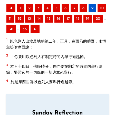
◄
1
2
3
4
5
6
7
8
9
10
..
11
12
13
14
15
16
17
18
19
20
..
30
36
►
1
以色列人出埃及地的第二年﹑正月﹑在西乃的曠野﹑永恆
主吩咐摩西說：
2
「你要叫以色列人在制定時間內舉行逾越節。
3
本月十四日﹑傍晚時分﹑你們要在制定的時間內舉行這
節﹐要照它的一切條例一切典章來舉行。」
4
於是摩西告訴以色列人要舉行逾越節。
Sunday Reflection