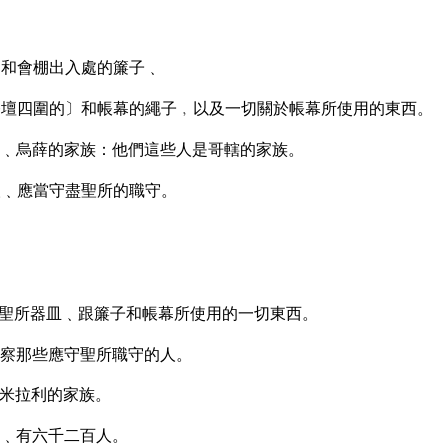
﹑和會棚出入處的簾子﹑
壇四圍的〕和帳幕的繩子﹐以及一切關於帳幕所使用的東西。
﹑烏薛的家族：他們這些人是哥轄的家族。
人﹑應當守盡聖所的職守。
聖所器皿﹑跟簾子和帳幕所使用的一切東西。
察那些應守聖所職守的人。
米拉利的家族。
﹑有六千二百人。