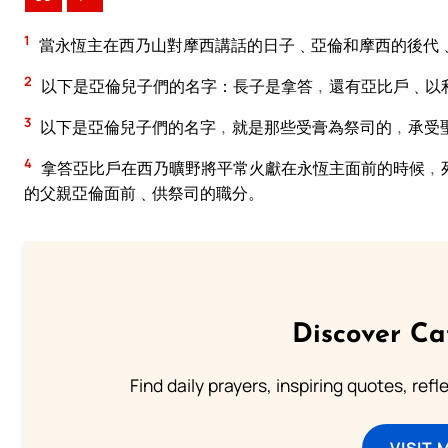
1
當永恆主在西乃山對摩西講話的日子﹑亞倫和摩西的後代
2
以下是亞倫兒子們的名字：長子是拿答﹐還有亞比戶﹑以
3
以下是亞倫兒子們的名字﹐就是那些受膏為祭司的﹐承受
4
拿答亞比戶在西乃曠野將平常火獻在永恆主面前的時候﹐
的父親亞倫面前﹑供祭司的職分。
Discover Ca
Find daily prayers, inspiring quotes, ref
VISIT 