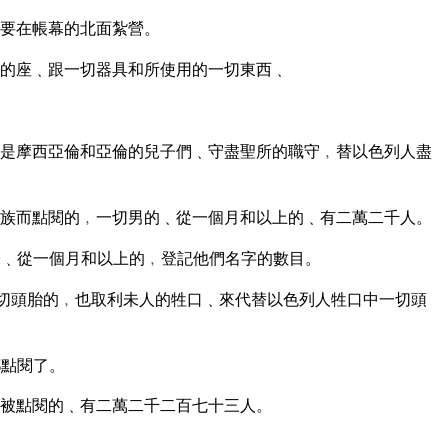
要在帳幕的北面紮營。
的座﹑跟一切器具和所使用的一切東西﹑
是摩西亞倫和亞倫的兒子們﹑守盡聖所的職守﹐替以色列人盡
族而點閱的﹐一切男的﹑從一個月和以上的﹑有二萬二千人。
﹑從一個月和以上的﹐登記他們名字的數目。
一切頭胎的﹐也取利未人的牲口﹑來代替以色列人牲口中一切頭
都點閱了。
被點閱的﹑有二萬二千二百七十三人。