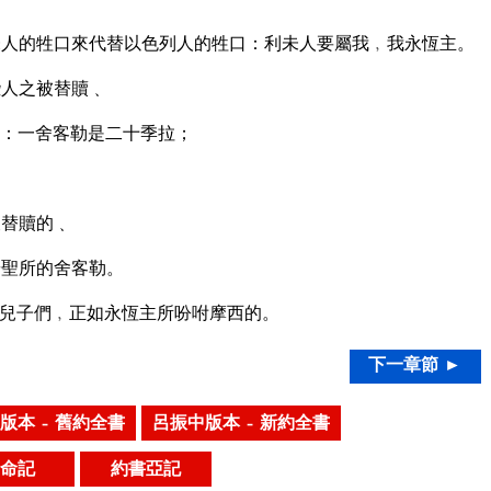
人的牲口來代替以色列人的牲口：利未人要屬我﹐我永恆主。
些人之被替贖﹑
：一舍客勒是二十季拉；
被替贖的﹑
按聖所的舍客勒。
兒子們﹐正如永恆主所吩咐摩西的。
下一章節 ►
版本 – 舊約全書
呂振中版本 – 新約全書
命記
約書亞記