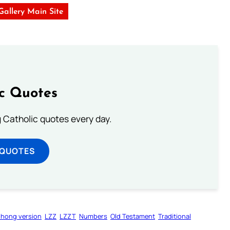
 Gallery Main Site
ic Quotes
ng Catholic quotes every day.
 QUOTES
zhong version
LZZ
LZZT
Numbers
Old Testament
Traditional