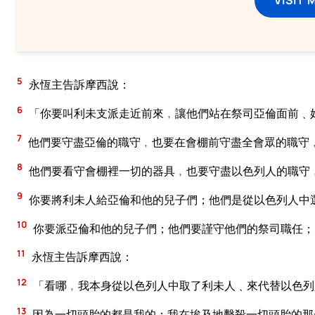
5
永恆主告訴摩西說：
6
「你要叫利未支派走近前來﹐讓他們站在祭司亞倫面前﹑
7
他們要守盡亞倫的職守﹐也要在會棚前守盡全會眾的職守
8
他們要看守會棚裡一切的器具﹐也要守盡以色列人的職守
9
你要將利未人給亞倫和他的兒子們；他們是從以色列人中
10
你要派亞倫和他的兒子們；他們要謹守他們的祭司職任；
11
永恆主告訴摩西說：
12
「看哪﹐我本身從以色列人中取了利未人﹑來代替以色列
13
因為一切頭胎的都是我的：我在埃及地擊殺一切頭胎的那