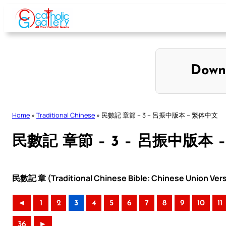
Skip
to
content
Down
Home
»
Traditional Chinese
»
民數記 章節 – 3 – 呂振中版本 – 繁体中文
民數記 章節 – 3 – 呂振中版本 
民數記 章 (Traditional Chinese Bible: Chinese Union Ver
◄
1
2
3
4
5
6
7
8
9
10
11
36
►