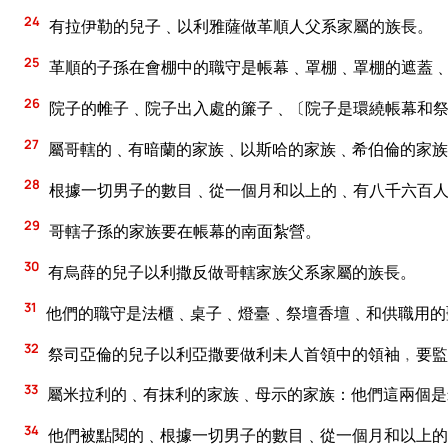
24
有拉伊勒的兒子﹑以利雅薩做革順人父系家屬的族長。
25
革順的子孫在會棚中的職守是帳幕﹑罩棚﹑罩棚的遮蓋
26
院子的帷子﹑院子出入處的簾子﹑〔院子是環繞帳幕和祭
27
屬哥轄的﹑有暗蘭的家族﹑以斯哈的家族﹑希伯倫的家族
28
根據一切男子的數目﹑從一個月和以上的﹑有八千六百
29
哥轄子孫的家族要在帳幕的南面紮營。
30
有烏薛的兒子以利撒反做哥轄家族父系家屬的族長。
31
他們的職守是法櫃﹑桌子﹑燈臺﹑祭壇香壇﹑和供職用的
32
祭司亞倫的兒子以利亞撒要做利未人首領中的領袖﹐要監
33
屬米拉利的﹑有抹利的家族﹑母示的家族：他們這兩個是
34
他們被點閱的﹑根據一切男子的數目﹑從一個月和以上的