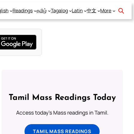
lish
Readings
தமிழ்
Tagalog
Latin
中文
More
Tamil Mass Readings Today
Access today's Mass readings in Tamil.
TAMIL MASS READINGS