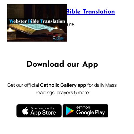
Webster Bible Translation
October 11, 2018
Download our App
Get our official
Catholic Gallery app
for daily Mass
readings, prayers & more