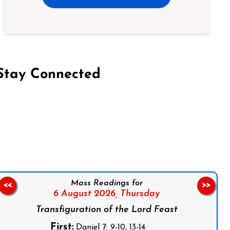
Stay Connected
on Facebook
Follow us on Instagram
Follow us on X
Subscribe to our YouTube Channel
Follow us on WhatsApp
Mass Readings for
<<
>>
6 August 2026,
Thursday
Transfiguration of the Lord Feast
First:
Daniel 7: 9-10, 13-14