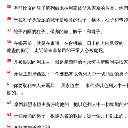
35
有亞比亥的兒子蘇列做米拉利家族父系家屬的族長。他們
36
米拉利子孫受派的職守是帳幕的框子﹑橫木﹑柱子和帶卯
37
院子四圍的柱子﹑帶卯的座﹑橛子﹐和繩子。
38
在帳幕前﹑就是在東邊﹑在會棚前﹑日出的方向紮營的﹑
應盡的職守；走近前來非祭司的平常人必被處死。
39
凡被點閱的利未人﹑就是摩西亞倫照永恆主所吩咐要按家
40
永恆主對摩西說：「你要點閱以色列人中一切頭胎的男子
41
你要取利未人來屬我──我永恆主──來代替以色列人中
胎的。」
42
摩西就照永恆主所吩咐他的﹑把以色列人中一切頭胎的
43
一切頭胎的男子﹑根據人名的數目﹑從一個月和以上的﹑
44
永恆主告訴摩西說：