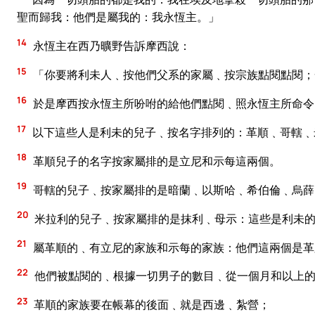
聖而歸我：他們是屬我的：我永恆主。」
14
永恆主在西乃曠野告訴摩西說：
15
「你要將利未人﹑按他們父系的家屬﹑按宗族點閱點閱；
16
於是摩西按永恆主所吩咐的給他們點閱﹑照永恆主所命令
17
以下這些人是利未的兒子﹑按名字排列的：革順﹑哥轄﹑
18
革順兒子的名字按家屬排的是立尼和示每這兩個。
19
哥轄的兒子﹑按家屬排的是暗蘭﹑以斯哈﹑希伯倫﹑烏薛
20
米拉利的兒子﹑按家屬排的是抹利﹑母示：這些是利未的
21
屬革順的﹑有立尼的家族和示每的家族：他們這兩個是革
22
他們被點閱的﹑根據一切男子的數目﹑從一個月和以上
23
革順的家族要在帳幕的後面﹑就是西邊﹑紮營；