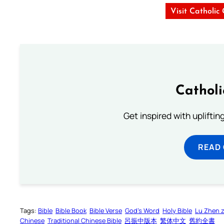
Visit Catholic
Cathol
Get inspired with uplifti
READ
Tags:
Bible
Bible Book
Bible Verse
God’s Word
Holy Bible
Lu Zhen 
Chinese
Traditional Chinese Bible
呂振中版本
繁体中文
舊約全書