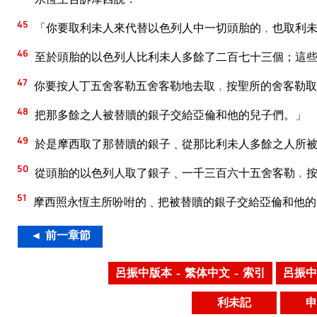
45
「你要取利未人來代替以色列人中一切頭胎的﹐也取利未
46
至於頭胎的以色列人比利未人多餘了二百七十三個；這
47
你要按人丁五舍客勒五舍客勒地去取﹐按聖所的舍客勒取
48
把那多餘之人被替贖的銀子交給亞倫和他的兒子們。」
49
於是摩西取了那替贖的銀子﹑從那比利未人多餘之人所
50
從頭胎的以色列人取了銀子﹑一千三百六十五舍客勒﹐
51
摩西照永恆主所吩咐的﹑把被替贖的銀子交給亞倫和他的
◄ 前一章節
呂振中版本 – 繁体中文 – 索引
呂振中
利未記
申