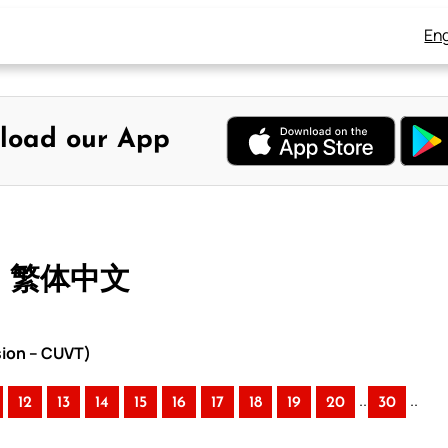
Eng
load our App
– 繁体中文
sion – CUVT)
..
..
12
13
14
15
16
17
18
19
20
30