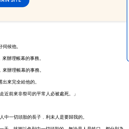
好伺候他。
﹐來辦理帳幕的事務。
﹐來辦理帳幕的事務。
選出來完全給他的。
走近前來非祭司的平常人必被處死。」
人中一切頭胎的長子﹐利未人是要歸我的。
一天﹐就把以色列中一切頭胎的﹑無論是人是牲口﹑都分別為