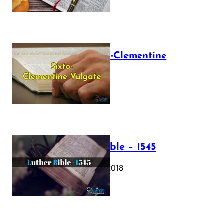
The Sixto-Clementine
Vulgate
July 12, 2025
Luther Bible – 1545
October 17, 2018