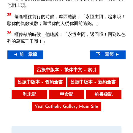
他們上頭。
35
每逢櫃往前行的時候﹐摩西總說：「永恆主阿﹐起來哦！
願你的仇敵潰散；願恨你的人從你面前逃跑。」
36
櫃停歇的時候﹐他總說：「永恆主阿﹐返回哦！回到以色
列的萬萬千千哦！」
◄ 前一章節
下一章節 ►
呂振中版本 – 繁体中文 – 索引
呂振中版本 – 舊約全書
呂振中版本 – 新約全書
利未記
申命記
約書亞記
Visit Catholic Gallery Main Site