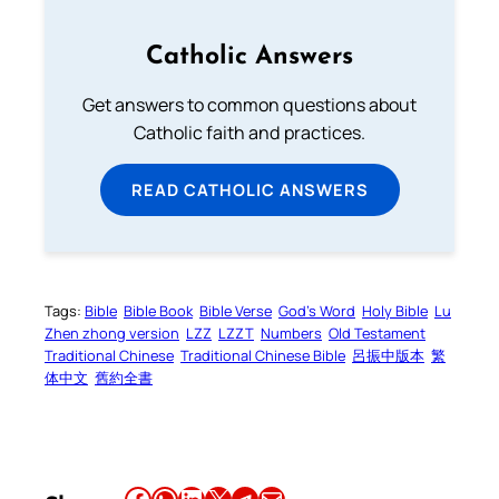
Catholic Answers
Get answers to common questions about
Catholic faith and practices.
READ CATHOLIC ANSWERS
Tags:
Bible
Bible Book
Bible Verse
God’s Word
Holy Bible
Lu
Zhen zhong version
LZZ
LZZT
Numbers
Old Testament
Traditional Chinese
Traditional Chinese Bible
呂振中版本
繁
体中文
舊約全書
Share this article on Facebook
Share this article on WhatsApp
Share this article on LinkedIn
Share this article on X
Share this article on Telegram
Email this Article