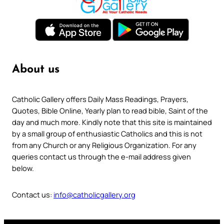
About us
Catholic Gallery offers Daily Mass Readings, Prayers,
Quotes, Bible Online, Yearly plan to read bible, Saint of the
day and much more. Kindly note that this site is maintained
by a small group of enthusiastic Catholics and this is not
from any Church or any Religious Organization. For any
queries contact us through the e-mail address given
below.
Contact us:
info@catholicgallery.org