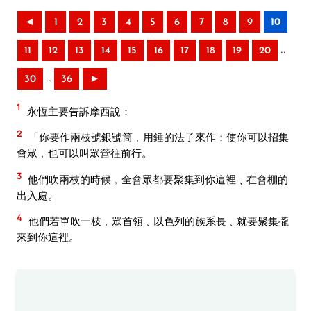
◄
1
2
3
4
5
6
7
8
9
10
..
11
12
13
14
15
16
17
18
19
20
..
30
36
►
1
永恆主要告訴摩西說：
2
「你要作兩枝號銀號筒﹐用錘的法子來作；使你可以招集
會眾﹐也可以叫眾營往前行。
3
他們吹兩枝的時候﹐全會眾都要聚集到你這裡﹑在會棚的
出入處。
4
他們若單吹一枝﹐眾首領﹑以色列的族系長﹑就要聚集攏
來到你這裡。