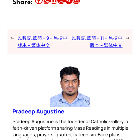
Share:
←
民數記 章節 – 9 – 呂振中
民數記 章節 – 11 – 呂振中
→
版本 – 繁体中文
版本 – 繁体中文
Pradeep Augustine
Pradeep Augustine is the founder of Catholic Gallery, a
faith-driven platform sharing Mass Readings in multiple
languages, prayers, quotes, catechism, Bible plans,