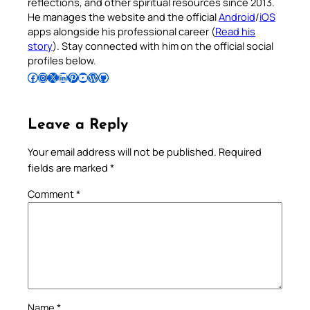
reflections, and other spiritual resources since 2013.
He manages the website and the official
Android
/
iOS
apps alongside his professional career (
Read his
story
). Stay connected with him on the official social
profiles below.
Follow Pradeep on Facebook
Follow Pradeep on Instagram
Follow Pradeep on X
Follow Pradeep on LinkedIn
Follow Pradeep on Pinterest
Subscribe to Pradeep’s Youtube Channel
Follow Pradeep on WordPress
Follow Pradeep on GitHub
Leave a Reply
Your email address will not be published.
Required
fields are marked
*
Comment
*
Name
*