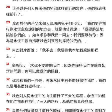
28
這是以色列人按著他們的部隊往前行的次序﹐他們就這樣
往前行了。
29
摩西對他的岳父米甸人流珥的兒子何巴說：「我們要往前
行到永恆主所說到的地方去﹐就是他曾經說：『我要將這地
賜給你們的。』如今求你和我們一同去；我們要厚待你；因
為是永恆主親自指著以色列來說到厚待我們的。」
30
何巴對摩西說：「我不去；我要往我本地我親族那裡
去。」
31
摩西說：「求你不要離開我們；因為你懂得我們在曠野紮
營的問題；你可以做我們的眼目。
32
你若和我們一同去﹐將來永恆主有甚麼好處待我們﹐我們
也要用甚麼好處待你。」
33
以色列人從永恆主的山往前行了三天的路程﹐永恆主約櫃
在他們前面往前行了三天的路程﹐為他們探覓停息處。
34
每逢他們從營盤往前行的時候﹐日間總有永恆主的雲彩在