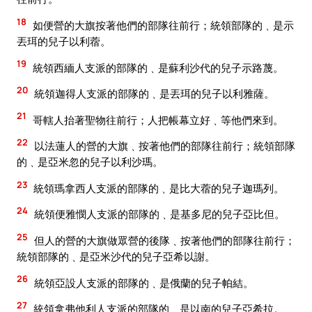
18
如便營的大旗按著他們的部隊往前行；統領部隊的﹑是示
丟珥的兒子以利蓿。
19
統領西緬人支派的部隊的﹑是蘇利沙代的兒子示路蔑。
20
統領迦得人支派的部隊的﹑是丟珥的兒子以利雅薩。
21
哥轄人抬著聖物往前行；人把帳幕立好﹑等他們來到。
22
以法蓮人的營的大旗﹑按著他們的部隊往前行；統領部隊
的﹑是亞米忽的兒子以利沙瑪。
23
統領瑪拿西人支派的部隊的﹑是比大蓿的兒子迦瑪列。
24
統領便雅憫人支派的部隊的﹑是基多尼的兒子亞比但。
25
但人的營的大旗做眾營的後隊﹑按著他們的部隊往前行；
統領部隊的﹑是亞米沙代的兒子亞希以謝。
26
統領亞設人支派的部隊的﹑是俄蘭的兒子帕結。
27
統領拿弗他利人支派的部隊的﹑是以南的兒子亞希拉。