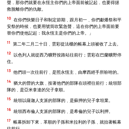
聲﹐那你們就要在永恆主你們的上帝面前被記起﹐也要得拯
救脫離你們的仇敵。
10
在你們快樂日子和制定節期﹑跟月初一﹑你們獻燔祭和平
安祭的時候﹐也要用號筒吹緊急聲﹐這在你們的上帝面前要
替你們使他記起：我永恆主是你們的上帝。」
11
第二年二月二十日﹑雲彩從法櫃的帳幕上頭被收了上去。
12
以色列人就從西乃曠野按路站往前行；雲彩在巴蘭曠野停
住。
13
他們頭一次往前行﹑是照永恆主﹑由摩西經手所吩咐的。
14
猶大的營的大旗﹑按著他們的部隊在頭裡往前行；統領部
隊的﹑是亞米拿達的兒子拿順。
15
統領以薩迦人支派的部隊的﹑是蘇押的兒子拿坦業。
16
統領西布倫人支派的部隊的﹑是希倫的兒子以利押。
17
帳幕拆卸下來﹐革順的子孫和米拉利的子孫﹑就抬著帳幕
往前行。