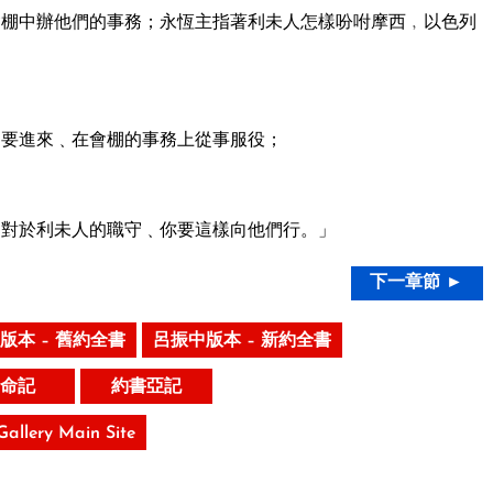
棚中辦他們的事務；永恆主指著利未人怎樣吩咐摩西﹐以色列
要進來﹑在會棚的事務上從事服役；
對於利未人的職守﹑你要這樣向他們行。」
下一章節 ►
版本 – 舊約全書
呂振中版本 – 新約全書
命記
約書亞記
 Gallery Main Site