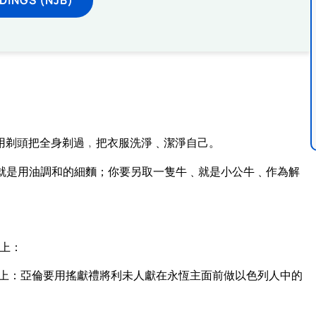
用剃頭把全身剃過﹐把衣服洗淨﹑潔淨自己。
就是用油調和的細麵；你要另取一隻牛﹑就是小公牛﹑作為解
上：
上：亞倫要用搖獻禮將利未人獻在永恆主面前做以色列人中的