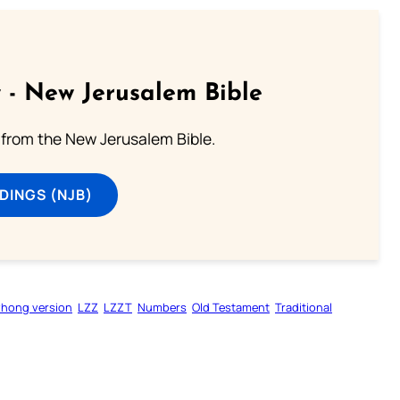
 - New Jerusalem Bible
from the New Jerusalem Bible.
DINGS (NJB)
zhong version
LZZ
LZZT
Numbers
Old Testament
Traditional