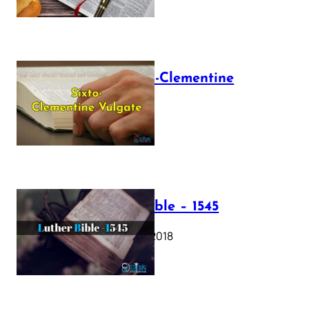
The Sixto-Clementine
Vulgate
July 12, 2025
Luther Bible – 1545
October 17, 2018