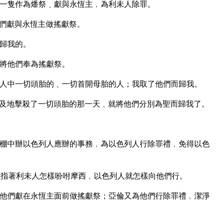
一隻作為燔祭﹑獻與永恆主﹐為利未人除罪。
們獻與永恆主做搖獻祭。
歸我的。
將他們奉為搖獻祭。
人中一切頭胎的﹑一切首開母胎的人；我取了他們而歸我。
及地擊殺了一切頭胎的那一天﹑就將他們分別為聖而歸我了。
棚中辦以色列人應辦的事務﹐為以色列人行除罪禮﹐免得以色
指著利未人怎樣吩咐摩西﹐以色列人就怎樣向他們行。
他們獻在永恆主面前做搖獻祭；亞倫又為他們行除罪禮﹐潔淨