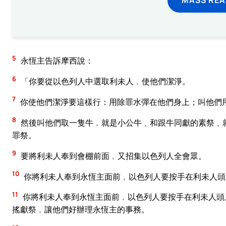
5
永恆主告訴摩西說：
6
「你要從以色列人中選取利未人﹐使他們潔淨。
7
你使他們潔淨要這樣行：用除罪水彈在他們身上；叫他們
8
然後叫他們取一隻牛﹐就是小公牛﹑和跟牛同獻的素祭﹑
罪祭。
9
要將利未人奉到會棚前面﹐又招集以色列人全會眾。
10
你將利未人奉到永恆主面前﹐以色列人要按手在利未人頭
11
你將利未人奉到永恆主面前﹐以色列人要按手在利未人頭
搖獻祭﹐讓他們好辦理永恆主的事務。