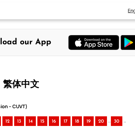
Eng
load our App
– 繁体中文
sion – CUVT)
..
..
12
13
14
15
16
17
18
19
20
30