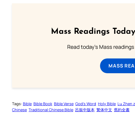
Mass Readings Today
Read today's Mass readings 
MASS REA
Tags:
Bible
Bible Book
Bible Verse
God’s Word
Holy Bible
Lu Zhen 
Chinese
Traditional Chinese Bible
呂振中版本
繁体中文
舊約全書