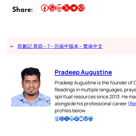
Share this article on Facebook
Share this article on WhatsApp
Share this article on LinkedIn
Share this article on X
Share this article on Telegram
Email this Article
Share:
←
民數記 章節 – 7 – 呂振中版本 – 繁体中文
Pradeep Augustine
Pradeep Augustine is the founder of C
Readings in multiple languages, praye
spiritual resources since 2013. He ma
alongside his professional career (
Re
profiles below.
Follow Pradeep on Facebook
Follow Pradeep on Instagram
Follow Pradeep on X
Follow Pradeep on LinkedIn
Follow Pradeep on Pinterest
Subscribe to Pradeep’s Youtube Channel
Follow Pradeep on WordPress
Follow Pradeep on GitHub