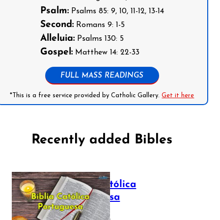
Psalm:
Psalms 85: 9, 10, 11-12, 13-14
Second:
Romans 9: 1-5
Alleluia:
Psalms 130: 5
Gospel:
Matthew 14: 22-33
FULL MASS READINGS
*This is a free service provided by Catholic Gallery.
Get it here
Recently added Bibles
Bíblia Católica
Portuguesa
July 16, 2025