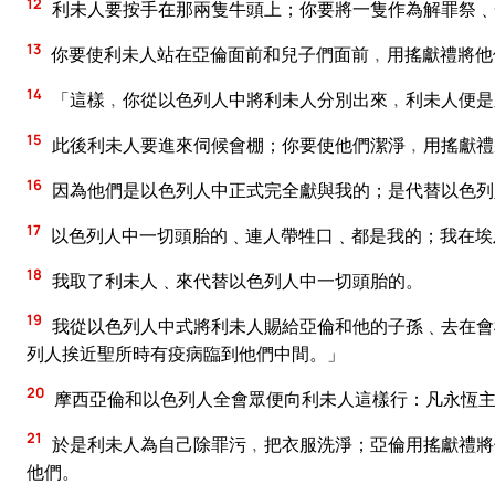
12
利未人要按手在那兩隻牛頭上；你要將一隻作為解罪祭﹑
13
你要使利未人站在亞倫面前和兒子們面前﹐用搖獻禮將他
14
「這樣﹐你從以色列人中將利未人分別出來﹐利未人便是
15
此後利未人要進來伺候會棚；你要使他們潔淨﹐用搖獻禮
16
因為他們是以色列人中正式完全獻與我的；是代替以色列
17
以色列人中一切頭胎的﹑連人帶牲口﹑都是我的；我在埃
18
我取了利未人﹑來代替以色列人中一切頭胎的。
19
我從以色列人中式將利未人賜給亞倫和他的子孫﹑去在會
列人挨近聖所時有疫病臨到他們中間。」
20
摩西亞倫和以色列人全會眾便向利未人這樣行：凡永恆主
21
於是利未人為自己除罪污﹐把衣服洗淨；亞倫用搖獻禮將
他們。