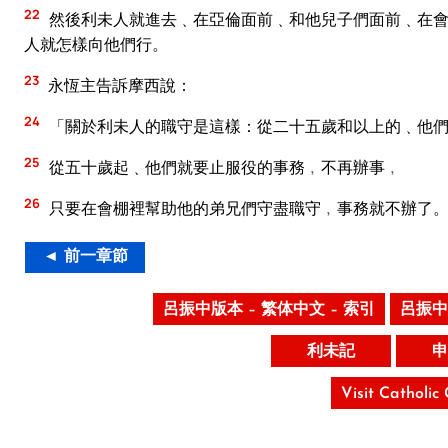
22
然後利未人就進去﹑在亞倫面前﹑和他兒子們面前﹑在會
人就怎樣向他們行。
23
永恆主告訴摩西說：
24
「關於利未人的職守是這樣：從二十五歲和以上的﹑他們
25
從五十歲起﹑他們就要止服役的事務﹐不再辦事﹐
26
只要在會棚裡幫助他的弟兄們守盡職守﹐事務就不辦了。
◄ 前一章節
呂振中版本 – 繁体中文 – 索引
呂振中
利未記
申
Visit Catholic