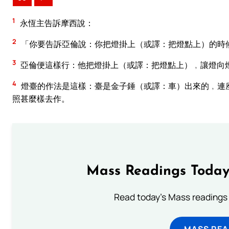
1
永恆主告訴摩西說：
2
「你要告訴亞倫說：你把燈掛上（或譯：把燈點上）的時
3
亞倫便這樣行：他把燈掛上（或譯：把燈點上）﹐讓燈向
4
燈臺的作法是這樣：臺是金子錘（或譯：車）出來的﹐連
照甚麼樣去作。
Mass Readings Today
Read today's Mass readings 
MASS REA