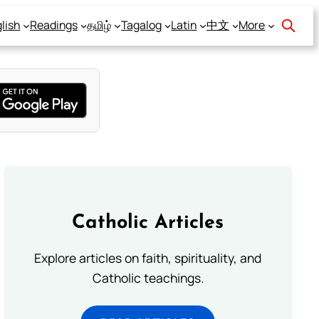
lish
Readings
தமிழ்
Tagalog
Latin
中文
More
Catholic Articles
Explore articles on faith, spirituality, and
Catholic teachings.