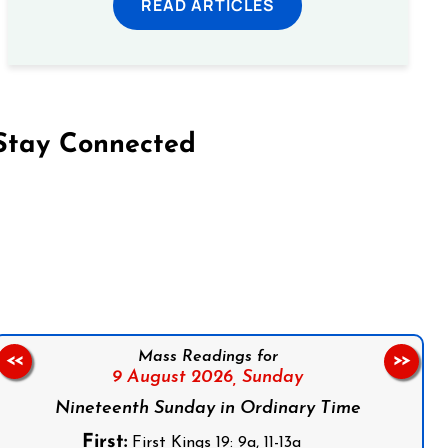
READ ARTICLES
Stay Connected
on Facebook
Follow us on Instagram
Follow us on X
Subscribe to our YouTube Channel
Follow us on WhatsApp
Mass Readings for
<<
>>
9 August 2026,
Sunday
Nineteenth Sunday in Ordinary Time
First:
First Kings 19: 9a, 11-13a