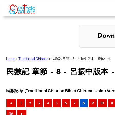
Skip
to
content
Down
Home
»
Traditional Chinese
»
民數記 章節 – 8 – 呂振中版本 – 繁体中文
民數記 章節 – 8 – 呂振中版本 
民數記 章 (Traditional Chinese Bible: Chinese Union Ver
◄
1
2
3
4
5
6
7
8
9
10
11
36
►