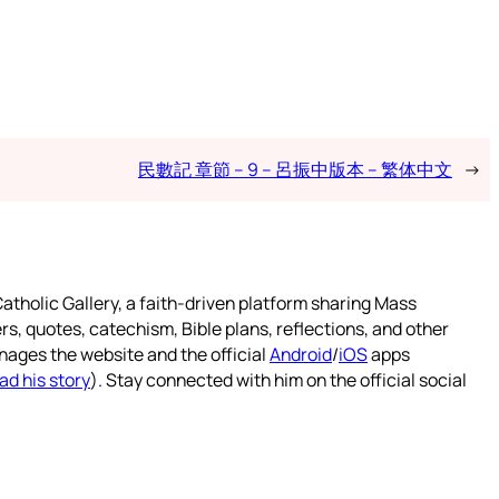
民數記 章節 – 9 – 呂振中版本 – 繁体中文
→
atholic Gallery, a faith-driven platform sharing Mass
rs, quotes, catechism, Bible plans, reflections, and other
nages the website and the official
Android
/
iOS
apps
ad his story
). Stay connected with him on the official social