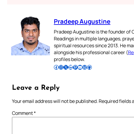
Pradeep Augustine
Pradeep Augustine is the founder of C
Readings in multiple languages, praye
spiritual resources since 2013. He ma
alongside his professional career (
Re
profiles below.
Follow Pradeep on Facebook
Follow Pradeep on Instagram
Follow Pradeep on X
Follow Pradeep on LinkedIn
Follow Pradeep on Pinterest
Subscribe to Pradeep’s Youtube Channel
Follow Pradeep on WordPress
Follow Pradeep on GitHub
Leave a Reply
Your email address will not be published.
Required fields
Comment
*