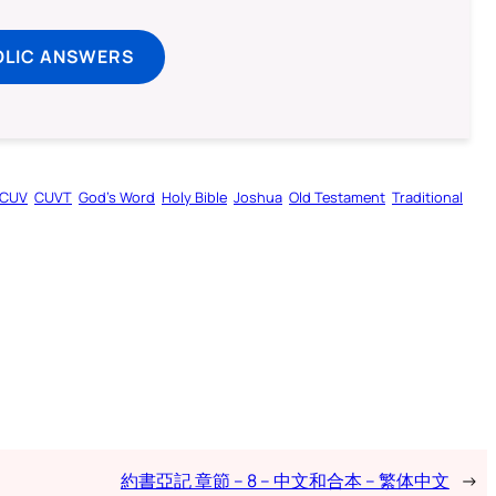
OLIC ANSWERS
CUV
CUVT
God’s Word
Holy Bible
Joshua
Old Testament
Traditional
約書亞記 章節 – 8 – 中文和合本 – 繁体中文
→