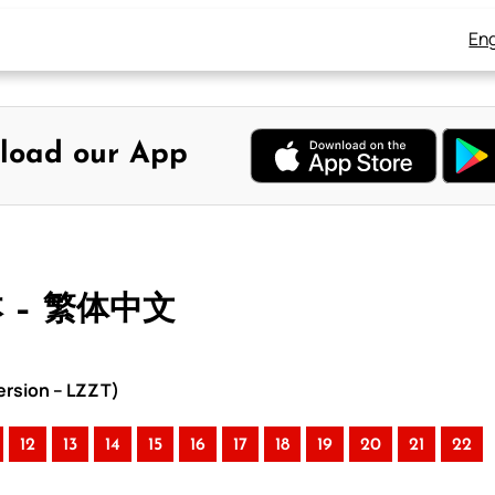
Eng
load our App
本 – 繁体中文
rsion – LZZT)
12
13
14
15
16
17
18
19
20
21
22