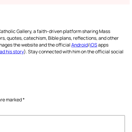
atholic Gallery, a faith-driven platform sharing Mass
rs, quotes, catechism, Bible plans, reflections, and other
nages the website and the official
Android
/
iOS
apps
ad his story
). Stay connected with him on the official social
 are marked
*