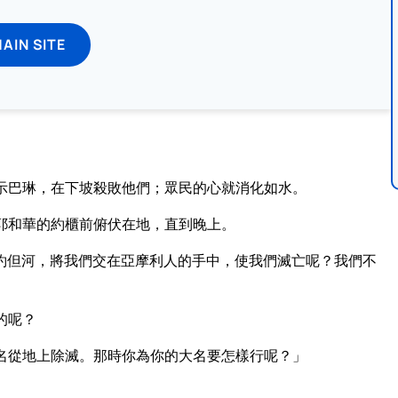
MAIN SITE
示巴琳，在下坡殺敗他們；眾民的心就消化如水。
耶和華的約櫃前俯伏在地，直到晚上。
約但河，將我們交在亞摩利人的手中，使我們滅亡呢？我們不
的呢？
名從地上除滅。那時你為你的大名要怎樣行呢？」