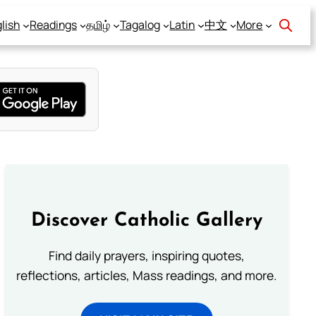
lish
Readings
தமிழ்
Tagalog
Latin
中文
More
Discover Catholic Gallery
Find daily prayers, inspiring quotes,
reflections, articles, Mass readings, and more.