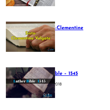
The Sixto-Clementine
Vulgate
July 12, 2025
Luther Bible – 1545
October 17, 2018