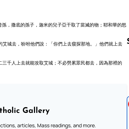
曾孫，撒底的孫子，迦米的兒子亞干取了當滅的物；耶和華的怒
的艾城去，吩咐他們說：「你們上去窺探那地。」他們就上去
二三千人上去就能攻取艾城；不必勞累眾民都去，因為那裡的
Follow us 
tholic Gallery
lections, articles, Mass readings, and more.