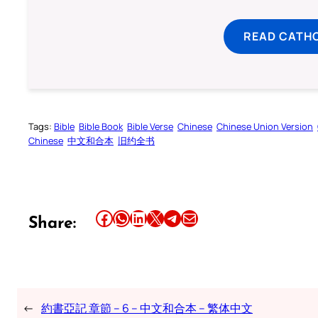
READ CATH
Tags:
Bible
Bible Book
Bible Verse
Chinese
Chinese Union Version
Chinese
中文和合本
旧约全书
Share this article on Facebook
Share this article on WhatsApp
Share this article on LinkedIn
Share this article on X
Share this article on Telegram
Email this Article
Share:
←
約書亞記 章節 – 6 – 中文和合本 – 繁体中文