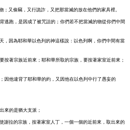
物；又偷竊，又行詭詐，又把那當滅的放在他們的家具裡。
背逃跑，是因成了被咒詛的；你們若不把當滅的物從你們中間
天，因為耶和華以色列的神這樣說：以色列啊，你們中間有當
要按著宗族近前來；耶和華所取的宗族，要按著家室近前來；
；因他違背了耶和華的約，又因他在以色列中行了愚妄的
出來的是猶大支派；
使謝拉的宗族，按著家室人丁，一個一個的近前來，取出來的