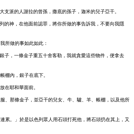
大支派的人謝拉的曾孫，撒底的孫子，迦米的兒子亞干。
列的神，在他面前認罪，將你所做的事告訴我，不要向我隱
。我所做的事如此如此：
銀子，一條金子重五十舍客勒，我就貪愛這些物件，便拿去
他帳棚內，銀子在底下。
放在耶和華面前。
服、那條金子，並亞干的兒女、牛、驢、羊、帳棚，以及他所
連累。」於是以色列眾人用石頭打死他，將石頭扔在其上，又