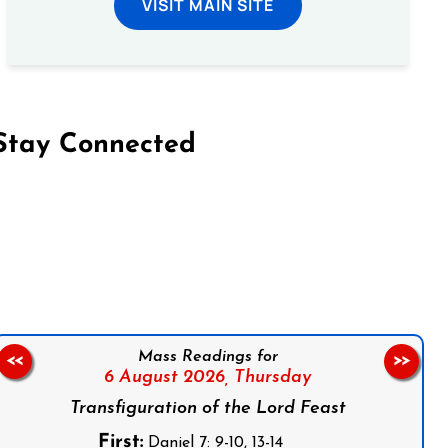
VISIT MAIN SITE
Stay Connected
on Facebook
Follow us on Instagram
Follow us on X
Subscribe to our YouTube Channel
Follow us on WhatsApp
Mass Readings for
<<
>>
6 August 2026,
Thursday
Transfiguration of the Lord Feast
First:
Daniel 7: 9-10, 13-14