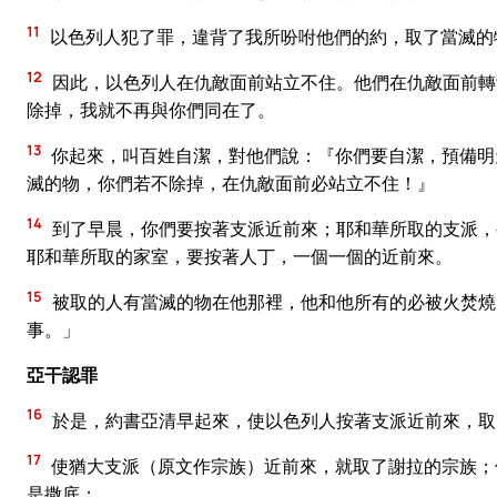
11
以色列人犯了罪，違背了我所吩咐他們的約，取了當滅的
12
因此，以色列人在仇敵面前站立不住。他們在仇敵面前轉
除掉，我就不再與你們同在了。
13
你起來，叫百姓自潔，對他們說：『你們要自潔，預備明
滅的物，你們若不除掉，在仇敵面前必站立不住！』
14
到了早晨，你們要按著支派近前來；耶和華所取的支派，
耶和華所取的家室，要按著人丁，一個一個的近前來。
15
被取的人有當滅的物在他那裡，他和他所有的必被火焚燒
事。」
亞干認罪
16
於是，約書亞清早起來，使以色列人按著支派近前來，取
17
使猶大支派（原文作宗族）近前來，就取了謝拉的宗族；
是撒底；