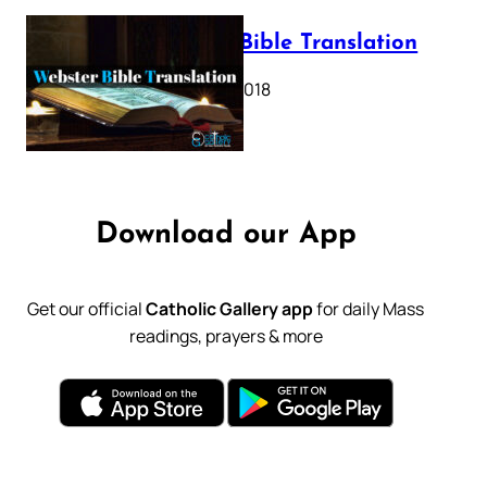
Webster Bible Translation
October 11, 2018
Download our App
Get our official
Catholic Gallery app
for daily Mass
readings, prayers & more