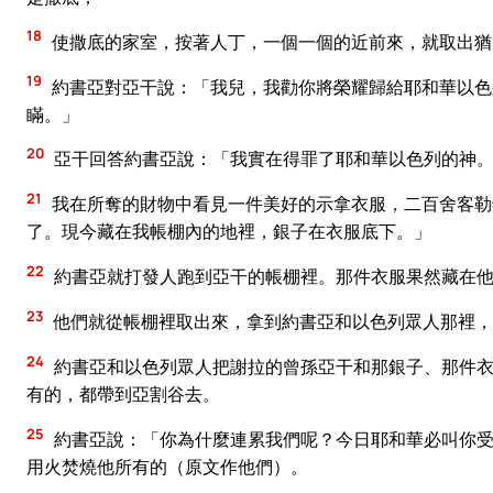
18
使撒底的家室，按著人丁，一個一個的近前來，就取出猶
19
約書亞對亞干說：「我兒，我勸你將榮耀歸給耶和華以色
瞞。」
20
亞干回答約書亞說：「我實在得罪了耶和華以色列的神
21
我在所奪的財物中看見一件美好的示拿衣服，二百舍客勒
了。現今藏在我帳棚內的地裡，銀子在衣服底下。」
22
約書亞就打發人跑到亞干的帳棚裡。那件衣服果然藏在
23
他們就從帳棚裡取出來，拿到約書亞和以色列眾人那裡，
24
約書亞和以色列眾人把謝拉的曾孫亞干和那銀子、那件衣
有的，都帶到亞割谷去。
25
約書亞說：「你為什麼連累我們呢？今日耶和華必叫你受
用火焚燒他所有的（原文作他們）。