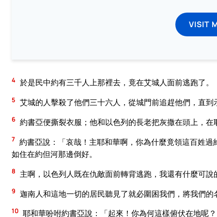
VISIT 
4
於是民中約有三千人上那裡去，竟在艾城人面前逃跑了。
5
艾城的人擊殺了他們三十六人，從城門前追趕他們，直到
6
約書亞便撕裂衣服；他和以色列的長老把灰撒在頭上，在
7
約書亞說：「哀哉！主耶和華啊，你為什麼竟領這百姓過
如住在約但河那邊倒好。
8
主啊，以色列人既在仇敵面前轉背逃跑，我還有什麼可說
9
迦南人和這地一切的居民聽見了就必圍困我們，將我們的
10
耶和華吩咐約書亞說：「起來！你為何這樣俯伏在地呢？