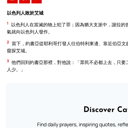
以色列人敗於艾城
1
以色列人在當滅的物上犯了罪；因為猶大支派中，謝拉的
氣就向以色列人發作。
2
當下，約書亞從耶利哥打發人往伯特利東邊、靠近伯亞文
窺探艾城。
3
他們回到約書亞那裡，對他說：「眾民不必都上去，只要
人少。」
Discover Ca
Find daily prayers, inspiring quotes, ref