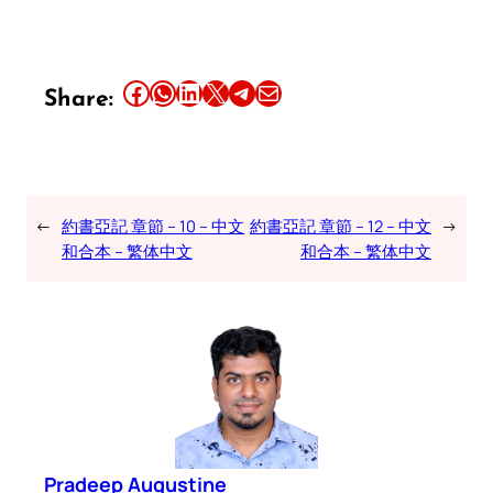
Share this article on Facebook
Share this article on WhatsApp
Share this article on LinkedIn
Share this article on X
Share this article on Telegram
Email this Article
Share:
←
約書亞記 章節 – 10 – 中文
約書亞記 章節 – 12 – 中文
→
和合本 – 繁体中文
和合本 – 繁体中文
Pradeep Augustine