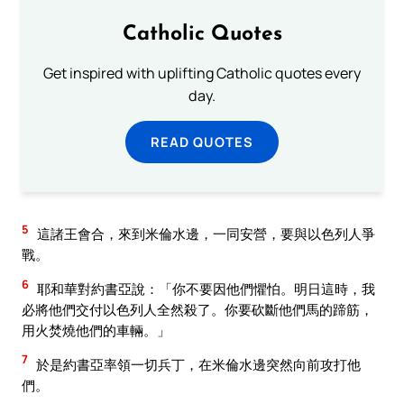
Catholic Quotes
Get inspired with uplifting Catholic quotes every
day.
READ QUOTES
5
這諸王會合，來到米倫水邊，一同安營，要與以色列人爭
戰。
6
耶和華對約書亞說：「你不要因他們懼怕。明日這時，我
必將他們交付以色列人全然殺了。你要砍斷他們馬的蹄筋，
用火焚燒他們的車輛。」
7
於是約書亞率領一切兵丁，在米倫水邊突然向前攻打他
們。