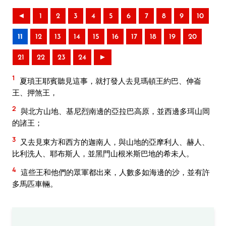
◄
1
2
3
4
5
6
7
8
9
10
11
12
13
14
15
16
17
18
19
20
21
22
23
24
►
1
夏瑣王耶賓聽見這事，就打發人去見瑪頓王約巴、伸崙
王、押煞王，
2
與北方山地、基尼烈南邊的亞拉巴高原，並西邊多珥山岡
的諸王；
3
又去見東方和西方的迦南人，與山地的亞摩利人、赫人、
比利洗人、耶布斯人，並黑門山根米斯巴地的希未人。
4
這些王和他們的眾軍都出來，人數多如海邊的沙，並有許
多馬匹車輛。