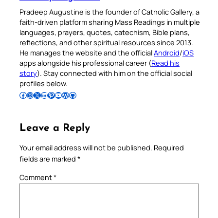
Pradeep Augustine is the founder of Catholic Gallery, a
faith-driven platform sharing Mass Readings in multiple
languages, prayers, quotes, catechism, Bible plans,
reflections, and other spiritual resources since 2013.
He manages the website and the official
Android
/
iOS
apps alongside his professional career (
Read his
story
). Stay connected with him on the official social
profiles below.
Follow Pradeep on Facebook
Follow Pradeep on Instagram
Follow Pradeep on X
Follow Pradeep on LinkedIn
Follow Pradeep on Pinterest
Subscribe to Pradeep’s Youtube Channel
Follow Pradeep on WordPress
Follow Pradeep on GitHub
Leave a Reply
Your email address will not be published.
Required
fields are marked
*
Comment
*