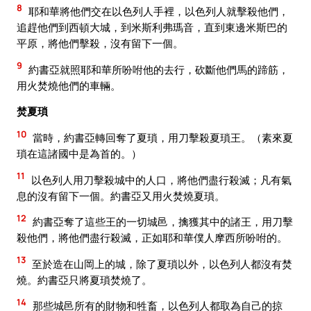
8
耶和華將他們交在以色列人手裡，以色列人就擊殺他們，
追趕他們到西頓大城，到米斯利弗瑪音，直到東邊米斯巴的
平原，將他們擊殺，沒有留下一個。
9
約書亞就照耶和華所吩咐他的去行，砍斷他們馬的蹄筋，
用火焚燒他們的車輛。
焚夏瑣
10
當時，約書亞轉回奪了夏瑣，用刀擊殺夏瑣王。（素來夏
瑣在這諸國中是為首的。）
11
以色列人用刀擊殺城中的人口，將他們盡行殺滅；凡有氣
息的沒有留下一個。約書亞又用火焚燒夏瑣。
12
約書亞奪了這些王的一切城邑，擒獲其中的諸王，用刀擊
殺他們，將他們盡行殺滅，正如耶和華僕人摩西所吩咐的。
13
至於造在山岡上的城，除了夏瑣以外，以色列人都沒有焚
燒。約書亞只將夏瑣焚燒了。
14
那些城邑所有的財物和牲畜，以色列人都取為自己的掠