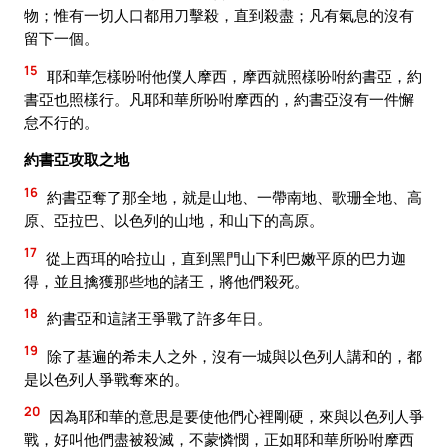
物；惟有一切人口都用刀擊殺，直到殺盡；凡有氣息的沒有
留下一個。
15
耶和華怎樣吩咐他僕人摩西，摩西就照樣吩咐約書亞，約
書亞也照樣行。凡耶和華所吩咐摩西的，約書亞沒有一件懈
怠不行的。
約書亞攻取之地
16
約書亞奪了那全地，就是山地、一帶南地、歌珊全地、高
原、亞拉巴、以色列的山地，和山下的高原。
17
從上西珥的哈拉山，直到黑門山下利巴嫩平原的巴力迦
得，並且擒獲那些地的諸王，將他們殺死。
18
約書亞和這諸王爭戰了許多年日。
19
除了基遍的希未人之外，沒有一城與以色列人講和的，都
是以色列人爭戰奪來的。
20
因為耶和華的意思是要使他們心裡剛硬，來與以色列人爭
戰，好叫他們盡被殺滅，不蒙憐憫，正如耶和華所吩咐摩西