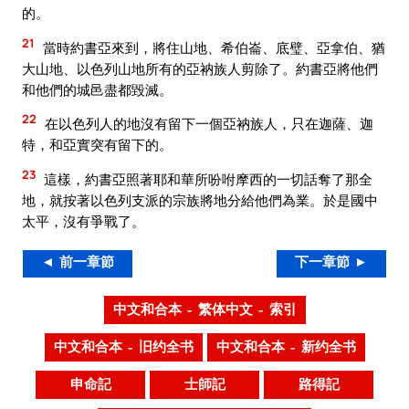
的。
21
當時約書亞來到，將住山地、希伯崙、底璧、亞拿伯、猶
大山地、以色列山地所有的亞衲族人剪除了。約書亞將他們
和他們的城邑盡都毀滅。
22
在以色列人的地沒有留下一個亞衲族人，只在迦薩、迦
特，和亞實突有留下的。
23
這樣，約書亞照著耶和華所吩咐摩西的一切話奪了那全
地，就按著以色列支派的宗族將地分給他們為業。於是國中
太平，沒有爭戰了。
◄ 前一章節
下一章節 ►
中文和合本 – 繁体中文 – 索引
中文和合本 – 旧约全书
中文和合本 – 新约全书
申命記
士師記
路得記