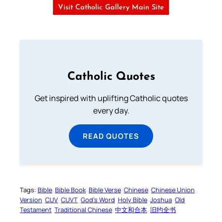
Visit Catholic Gallery Main Site
Catholic Quotes
Get inspired with uplifting Catholic quotes
every day.
READ QUOTES
Tags:
Bible
Bible Book
Bible Verse
Chinese
Chinese Union
Version
CUV
CUVT
God’s Word
Holy Bible
Joshua
Old
Testament
Traditional Chinese
中文和合本
旧约全书