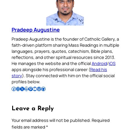
Pradeep Augustine
Pradeep Augustine is the founder of Catholic Gallery, a
faith-driven platform sharing Mass Readings in multiple
languages, prayers, quotes, catechism, Bible plans,
reflections, and other spiritual resources since 2013.
He manages the website and the official
Android
/
iOS
apps alongside his professional career (
Read his
story
). Stay connected with him on the official social
profiles below.
Follow Pradeep on Facebook
Follow Pradeep on Instagram
Follow Pradeep on X
Follow Pradeep on LinkedIn
Follow Pradeep on Pinterest
Subscribe to Pradeep’s Youtube Channel
Follow Pradeep on WordPress
Follow Pradeep on GitHub
Leave a Reply
Your email address will not be published.
Required
fields are marked
*