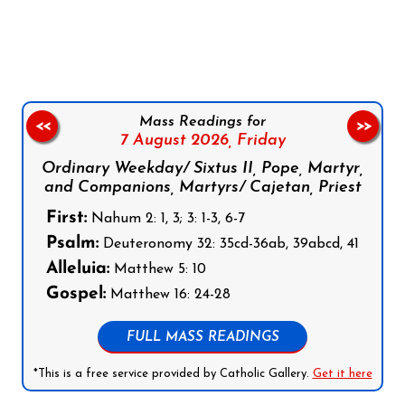
Follow us on Facebook
Follow us on Instagram
Follow us on X
Subscribe to our YouTube Channel
Follow us on WhatsApp
Mass Readings for
<<
>>
7 August 2026,
Friday
Ordinary Weekday/ Sixtus II, Pope, Martyr,
and Companions, Martyrs/ Cajetan, Priest
First:
Nahum 2: 1, 3; 3: 1-3, 6-7
Psalm:
Deuteronomy 32: 35cd-36ab, 39abcd, 41
Alleluia:
Matthew 5: 10
Gospel:
Matthew 16: 24-28
FULL MASS READINGS
*This is a free service provided by Catholic Gallery.
Get it here