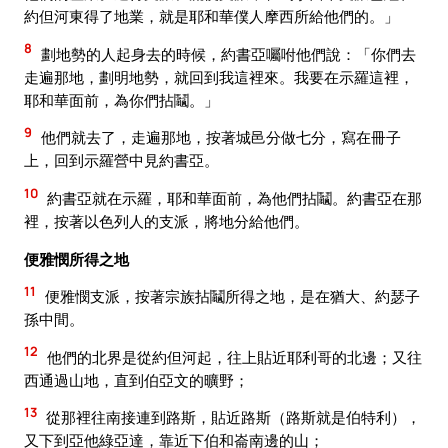
約但河東得了地業，就是耶和華僕人摩西所給他們的。」
8
劃地勢的人起身去的時候，約書亞囑咐他們說：「你們去
走遍那地，劃明地勢，就回到我這裡來。我要在示羅這裡，
耶和華面前，為你們拈鬮。」
9
他們就去了，走遍那地，按著城邑分做七分，寫在冊子
上，回到示羅營中見約書亞。
10
約書亞就在示羅，耶和華面前，為他們拈鬮。約書亞在那
裡，按著以色列人的支派，將地分給他們。
便雅憫所得之地
11
便雅憫支派，按著宗族拈鬮所得之地，是在猶大、約瑟子
孫中間。
12
他們的北界是從約但河起，往上貼近耶利哥的北邊；又往
西通過山地，直到伯亞文的曠野；
13
從那裡往南接連到路斯，貼近路斯（路斯就是伯特利），
又下到亞他綠亞達，靠近下伯和崙南邊的山；