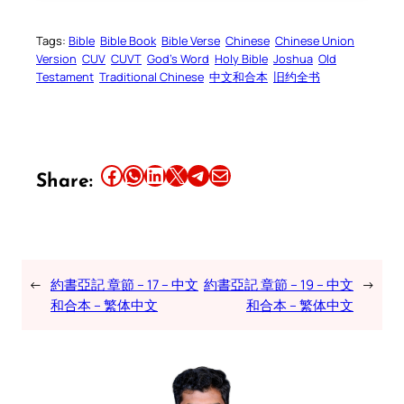
Tags:
Bible
Bible Book
Bible Verse
Chinese
Chinese Union
Version
CUV
CUVT
God’s Word
Holy Bible
Joshua
Old
Testament
Traditional Chinese
中文和合本
旧约全书
Share this article on Facebook
Share this article on WhatsApp
Share this article on LinkedIn
Share this article on X
Share this article on Telegram
Email this Article
Share:
←
約書亞記 章節 – 17 – 中文
約書亞記 章節 – 19 – 中文
→
和合本 – 繁体中文
和合本 – 繁体中文