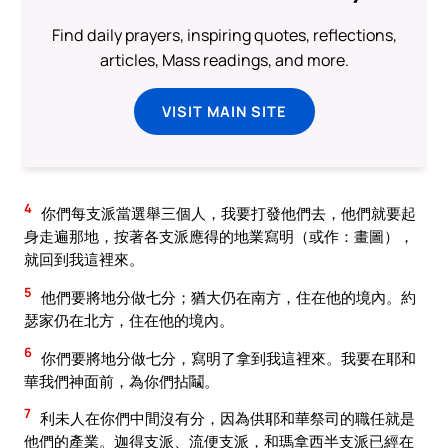
Find daily prayers, inspiring quotes, reflections,
articles, Mass readings, and more.
VISIT MAIN SITE
4
你們每支派當選舉三個人，我要打發他們去，他們就要起
身走遍那地，按著各支派應得的地業寫明（或作：畫圖），
就回到我這裡來。
5
他們要將地分做七分；猶大仍在南方，住在他的境內。約
瑟家仍在北方，住在他的境內。
6
你們要將地分做七分，寫明了拿到我這裡來。我要在耶和
華我們神面前，為你們拈鬮。
7
利未人在你們中間沒有分，因為供耶和華祭司的職任就是
他們的產業。迦得支派、流便支派，和瑪拿西半支派已經在