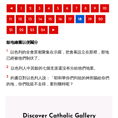
◄
1
2
3
4
5
6
7
8
9
10
11
12
13
14
15
16
17
18
19
20
21
22
23
24
►
餘地繪圖以便鬮分
1
以色列的全會眾都聚集在示羅，把會幕設立在那裡，那地
已經被他們制伏了。
2
以色列人中其餘的七個支派還沒有分給他們地業。
3
約書亞對以色列人說：「耶和華你們列祖的神所賜給你們
的地，你們耽延不去得，要到幾時呢？
Discover Catholic Gallery