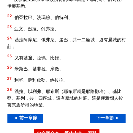
伊麥基悉、
22
伯亞拉巴、洗瑪臉、伯特利、
23
亞文、巴拉、俄弗拉、
24
基法阿摩尼、俄弗尼、迦巴，共十二座城，還有屬城的村
莊；
25
又有基遍、拉瑪、比錄、
26
米斯巴、基非拉、摩撒、
27
利堅、伊利毗勒、他拉拉、
28
洗拉、以利弗、耶布斯（耶布斯就是耶路撒冷）、基比
亞、基列，共十四座城，還有屬城的村莊。這是便雅憫人按
著宗族所得的地業。
◄ 前一章節
下一章節 ►