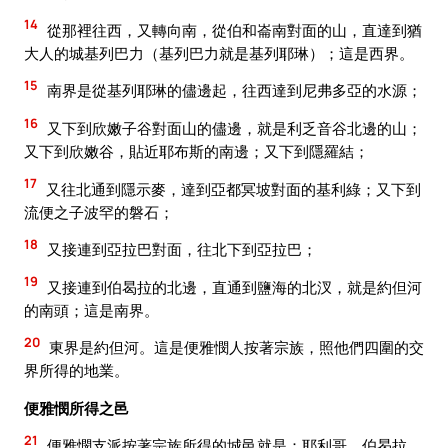
14
從那裡往西，又轉向南，從伯和崙南對面的山，直達到猶
大人的城基列巴力（基列巴力就是基列耶琳）；這是西界。
15
南界是從基列耶琳的儘邊起，往西達到尼弗多亞的水源；
16
又下到欣嫩子谷對面山的儘邊，就是利乏音谷北邊的山；
又下到欣嫩谷，貼近耶布斯的南邊；又下到隱羅結；
17
又往北通到隱示麥，達到亞都冥坡對面的基利綠；又下到
流便之子波罕的磐石；
18
又接連到亞拉巴對面，往北下到亞拉巴；
19
又接連到伯曷拉的北邊，直通到鹽海的北汊，就是約但河
的南頭；這是南界。
20
東界是約但河。這是便雅憫人按著宗族，照他們四圍的交
界所得的地業。
便雅憫所得之邑
21
便雅憫支派按著宗族所得的城邑就是：耶利哥、伯曷拉、