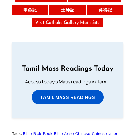
申命記
士師記
路得記
Visit Catholic Gallery Main Site
Tamil Mass Readings Today
Access today's Mass readings in Tamil.
TAMIL MASS READINGS
Tags:
Bible
Bible Book
Bible Verse
Chinese
Chinese Union