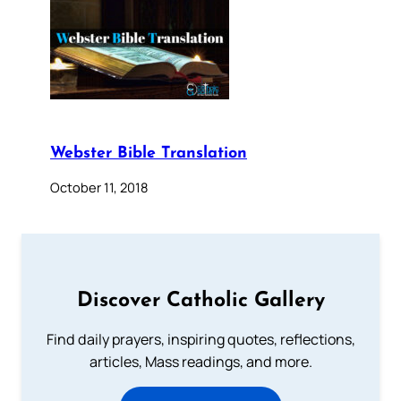
Webster Bible Translation
October 11, 2018
Discover Catholic Gallery
Find daily prayers, inspiring quotes, reflections,
articles, Mass readings, and more.