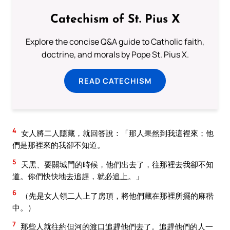
Catechism of St. Pius X
Explore the concise Q&A guide to Catholic faith,
doctrine, and morals by Pope St. Pius X.
READ CATECHISM
4
女人將二人隱藏，就回答說：「那人果然到我這裡來；他
們是那裡來的我卻不知道。
5
天黑、要關城門的時候，他們出去了，往那裡去我卻不知
道。你們快快地去追趕，就必追上。」
6
（先是女人領二人上了房頂，將他們藏在那裡所擺的麻稭
中。）
7
那些人就往約但河的渡口追趕他們去了。追趕他們的人一