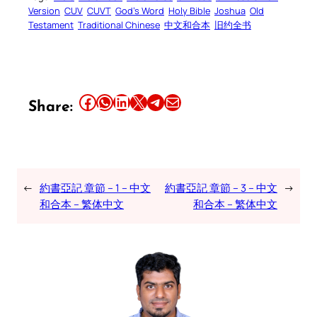
Version
CUV
CUVT
God’s Word
Holy Bible
Joshua
Old
Testament
Traditional Chinese
中文和合本
旧约全书
Share this article on Facebook
Share this article on WhatsApp
Share this article on LinkedIn
Share this article on X
Share this article on Telegram
Email this Article
Share:
←
約書亞記 章節 – 1 – 中文
約書亞記 章節 – 3 – 中文
→
和合本 – 繁体中文
和合本 – 繁体中文