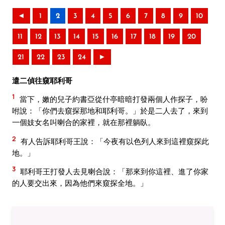
◄
1
2
3
4
5
6
7
8
9
10
11
12
13
14
15
16
17
18
19
20
21
22
23
24
►
遣二偵往窺耶利哥
1
當下，嫩的兒子約書亞從什亭暗暗打發兩個人作探子，吩
咐說：「你們去窺探那地和耶利哥。」於是二人去了，來到
一個妓女名叫喇合的家裡，就在那裡躺臥。
2
有人告訴耶利哥王說：「今夜有以色列人來到這裡窺探此
地。」
3
耶利哥王打發人去見喇合說：「那來到你這裡、進了你家
的人要交出來，因為他們來窺探全地。」