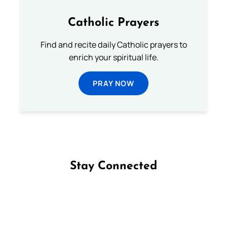
Catholic Prayers
Find and recite daily Catholic prayers to
enrich your spiritual life.
PRAY NOW
Stay Connected
Follow us on Facebook
Follow us on Instagram
Follow us on X
Subscribe to our YouTube Channel
Follow us on WhatsApp