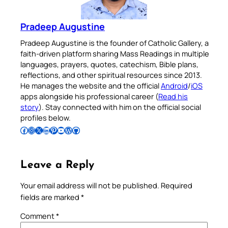
Pradeep Augustine
Pradeep Augustine is the founder of Catholic Gallery, a
faith-driven platform sharing Mass Readings in multiple
languages, prayers, quotes, catechism, Bible plans,
reflections, and other spiritual resources since 2013.
He manages the website and the official
Android
/
iOS
apps alongside his professional career (
Read his
story
). Stay connected with him on the official social
profiles below.
Follow Pradeep on Facebook
Follow Pradeep on Instagram
Follow Pradeep on X
Follow Pradeep on LinkedIn
Follow Pradeep on Pinterest
Subscribe to Pradeep’s Youtube Channel
Follow Pradeep on WordPress
Follow Pradeep on GitHub
Leave a Reply
Your email address will not be published.
Required
fields are marked
*
Comment
*