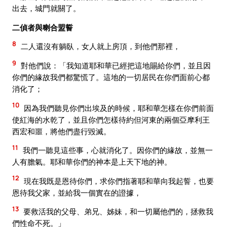
出去，城門就關了。
二偵者與喇合盟誓
8
二人還沒有躺臥，女人就上房頂，到他們那裡，
9
對他們說：「我知道耶和華已經把這地賜給你們，並且因
你們的緣故我們都驚慌了。這地的一切居民在你們面前心都
消化了；
10
因為我們聽見你們出埃及的時候，耶和華怎樣在你們前面
使紅海的水乾了，並且你們怎樣待約但河東的兩個亞摩利王
西宏和噩，將他們盡行毀滅。
11
我們一聽見這些事，心就消化了。因你們的緣故，並無一
人有膽氣。耶和華你們的神本是上天下地的神。
12
現在我既是恩待你們，求你們指著耶和華向我起誓，也要
恩待我父家，並給我一個實在的證據，
13
要救活我的父母、弟兄、姊妹，和一切屬他們的，拯救我
們性命不死。」