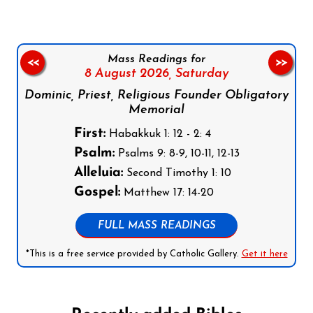
Mass Readings for
<<
>>
8 August 2026,
Saturday
Dominic, Priest, Religious Founder Obligatory
Memorial
First:
Habakkuk 1: 12 - 2: 4
Psalm:
Psalms 9: 8-9, 10-11, 12-13
Alleluia:
Second Timothy 1: 10
Gospel:
Matthew 17: 14-20
FULL MASS READINGS
*This is a free service provided by Catholic Gallery.
Get it here